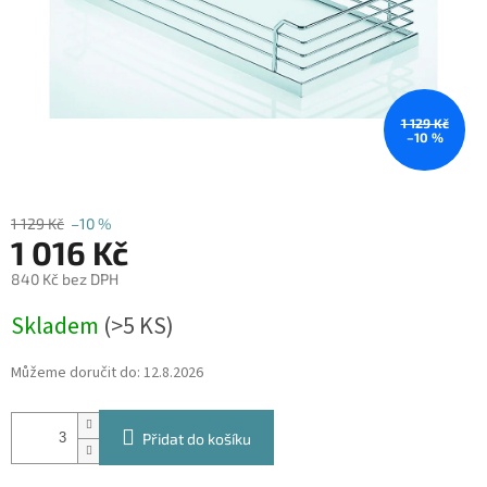
1 129 Kč
–10 %
1 129 Kč
–10 %
1 016 Kč
840 Kč bez DPH
Měrná
Skladem
(
>5 KS
)
cena:
Můžeme doručit do:
12.8.2026
Přidat do košíku