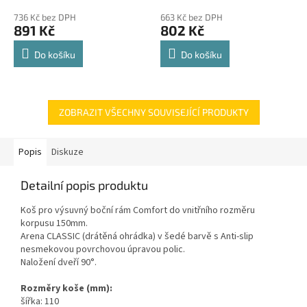
police 8kg
hodnocení
hodnocení
736 Kč bez DPH
663 Kč bez DPH
produktu
produktu
891 Kč
802 Kč
je
je
4,8
4,8
Do košíku
Do košíku
z
z
5
5
hvězdiček.
hvězdiček.
ZOBRAZIT VŠECHNY SOUVISEJÍCÍ PRODUKTY
Popis
Diskuze
Detailní popis produktu
Koš pro výsuvný boční rám Comfort do vnitřního rozměru
korpusu 150mm.
Arena CLASSIC (drátěná ohrádka) v šedé barvě s Anti-slip
nesmekovou povrchovou úpravou polic.
Naložení dveří 90°.
Rozměry koše (mm):
šířka: 110