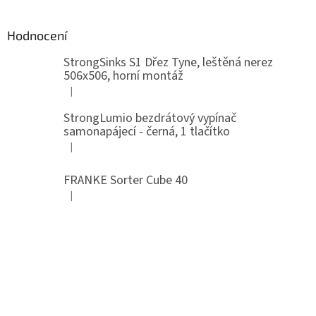
Hodnocení
StrongSinks S1 Dřez Tyne, leštěná nerez
506x506, horní montáž
|
Hodnocení produktu je 5 z 5 hvězdiček.
StrongLumio bezdrátový vypínač
samonapájecí - černá, 1 tlačítko
|
Hodnocení produktu je 4 z 5 hvězdiček.
FRANKE Sorter Cube 40
|
Hodnocení produktu je 3 z 5 hvězdiček.