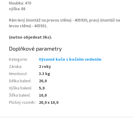
hloubka: 470
výška: 88
Rám levý (montáž na pravou stěnu) - 405930, pravý (montáž na
levou stěnu) - 405931.
(nutno objednat 3ks).
Doplňkové parametry
Kategorie
:
Výsuvné koše s bočním vedením
Záruka
:
2 roky
Hmotnost
:
3.3 kg
Délka balení
:
20,0
Výška balení
:
5,0
Šířka balení
:
10,0
Plošný rozměr
:
20,0 x 10,0
Z
á
p