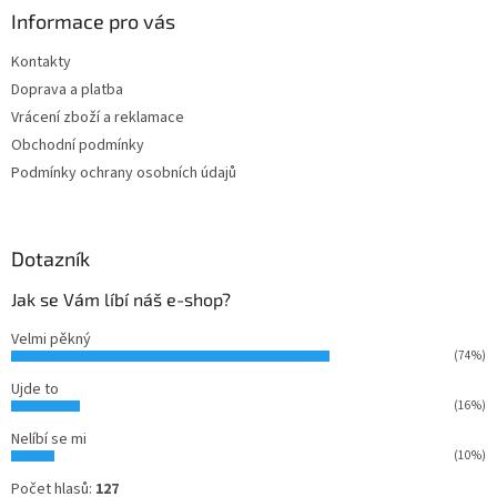
a
Informace pro vás
t
Kontakty
í
Doprava a platba
Vrácení zboží a reklamace
Obchodní podmínky
Podmínky ochrany osobních údajů
Dotazník
Jak se Vám líbí náš e-shop?
Velmi pěkný
(74%)
Ujde to
(16%)
Nelíbí se mi
(10%)
Počet hlasů:
127