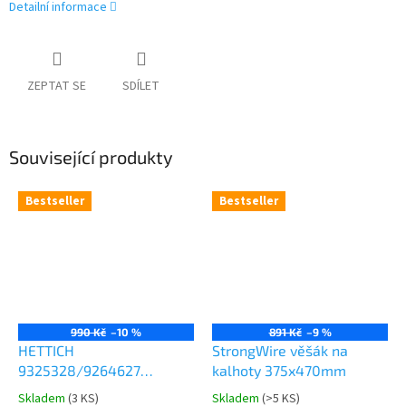
Detailní informace
ZEPTAT SE
SDÍLET
Související produkty
Bestseller
Bestseller
990 Kč
–10 %
891 Kč
–9 %
HETTICH
StrongWire věšák na
9325328/9264627
kalhoty 375x470mm
Comfort Spin 360° otočná
Skladem
(
3 KS
)
Skladem
(
>5 KS
)
Průměrné
Průměrné