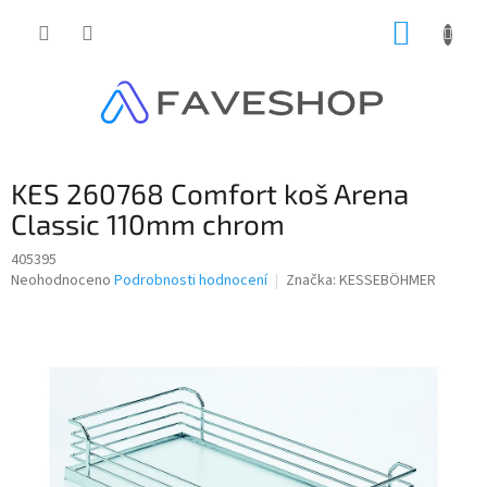
Přejít
NÁKUP
na
obsah
KOŠÍK
KES 260768 Comfort koš Arena
Classic 110mm chrom
405395
Průměrné
Neohodnoceno
Podrobnosti hodnocení
Značka:
KESSEBÖHMER
hodnocení
produktu
je
0,0
z
5
hvězdiček.