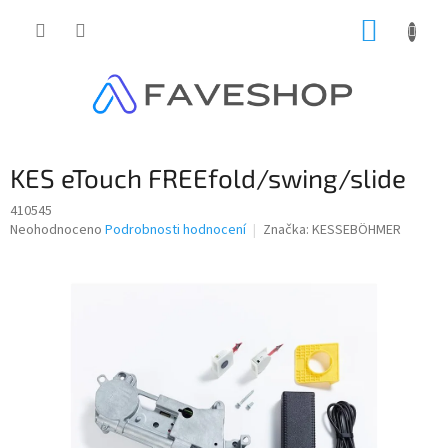
Přejít
NÁKUP
na
obsah
KOŠÍK
KES eTouch FREEfold/swing/slide
410545
Průměrné
Neohodnoceno
Podrobnosti hodnocení
Značka:
KESSEBÖHMER
hodnocení
produktu
je
0,0
z
5
hvězdiček.