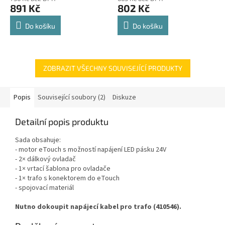
produktu
produktu
891 Kč
802 Kč
je
je
4,8
4,8
Do košíku
Do košíku
z
z
5
5
hvězdiček.
hvězdiček.
ZOBRAZIT VŠECHNY SOUVISEJÍCÍ PRODUKTY
Popis
Související soubory (2)
Diskuze
Detailní popis produktu
Sada obsahuje:
- motor eTouch s možností napájení LED pásku 24V
- 2× dálkový ovladač
- 1× vrtací šablona pro ovladače
- 1× trafo s konektorem do eTouch
- spojovací materiál
Nutno dokoupit napájecí kabel pro trafo (410546).