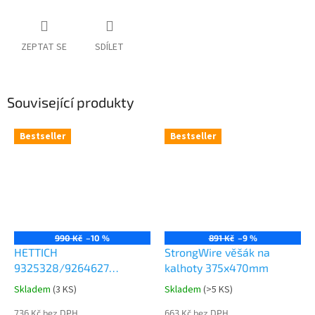
ZEPTAT SE
SDÍLET
Související produkty
Bestseller
Bestseller
990 Kč
–10 %
891 Kč
–9 %
HETTICH
StrongWire věšák na
9325328/9264627
kalhoty 375x470mm
Comfort Spin 360° otočná
Skladem
(
3 KS
)
Skladem
(
>5 KS
)
Průměrné
Průměrné
police 8kg
hodnocení
hodnocení
736 Kč bez DPH
663 Kč bez DPH