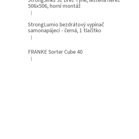
StrongSinks S1 Dřez Tyne, leštěná nerez
506x506, horní montáž
|
Hodnocení produktu je 5 z 5 hvězdiček.
StrongLumio bezdrátový vypínač
samonapájecí - černá, 1 tlačítko
|
Hodnocení produktu je 4 z 5 hvězdiček.
FRANKE Sorter Cube 40
|
Hodnocení produktu je 3 z 5 hvězdiček.