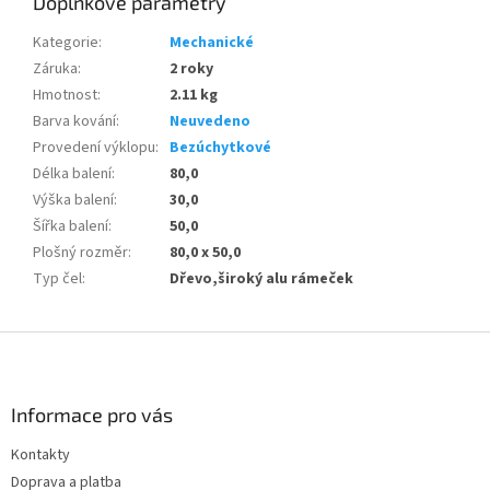
Doplňkové parametry
Kategorie
:
Mechanické
Záruka
:
2 roky
Hmotnost
:
2.11 kg
Barva kování
:
Neuvedeno
Provedení výklopu
:
Bezúchytkové
Délka balení
:
80,0
Výška balení
:
30,0
Šířka balení
:
50,0
Plošný rozměr
:
80,0 x 50,0
Typ čel
:
Dřevo,široký alu rámeček
Z
á
p
a
Informace pro vás
t
Kontakty
í
Doprava a platba