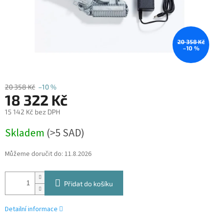
20 358 Kč
–10 %
20 358 Kč
–10 %
18 322 Kč
15 142 Kč bez DPH
Měrná
Skladem
(
>5 SAD
)
cena:
Můžeme doručit do:
11.8.2026
Přidat do košíku
Detailní informace