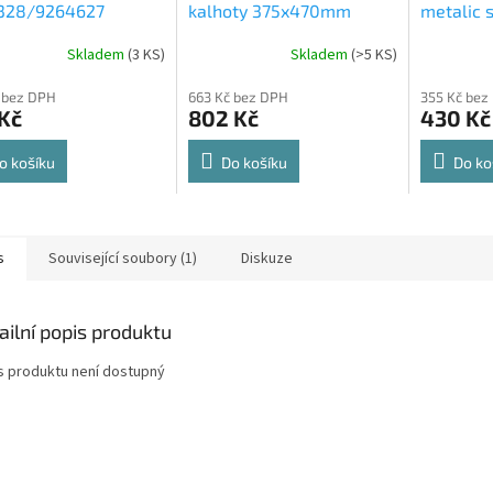
328/9264627
kalhoty 375x470mm
metalic s
rt Spin 360° otočná
564x500
Skladem
(
3 KS
)
Skladem
(
>5 KS
)
rné
Průměrné
Průměrné
e 8kg
cení
hodnocení
hodnocení
 bez DPH
663 Kč bez DPH
355 Kč bez
ktu
produktu
produktu
Kč
802 Kč
430 Kč
je
je
4,8
4,6
z
z
o košíku
Do košíku
Do ko
5
5
ček.
hvězdiček.
hvězdiček.
s
Související soubory (1)
Diskuze
ailní popis produktu
s produktu není dostupný