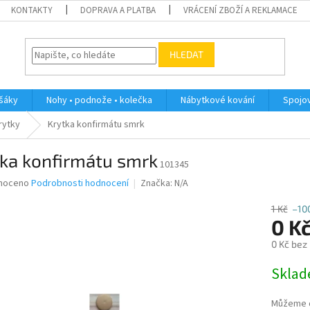
KONTAKTY
DOPRAVA A PLATBA
VRÁCENÍ ZBOŽÍ A REKLAMACE
HLEDAT
ěšáky
Nohy • podnože • kolečka
Nábytkové kování
Spojov
rytky
Krytka konfirmátu smrk
tka konfirmátu smrk
101345
né
noceno
Podrobnosti hodnocení
Značka:
N/A
ní
u
1 Kč
–10
0 K
0 Kč bez
Měrná
Skla
ek.
cena:
Můžeme d