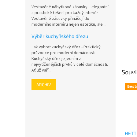
n
Vestavěné nábytkové zásuvky – elegantní
e
a praktické řešení pro každý interiér
l
Vestavěné zásuvky přinášejí do
moderního interiéru nejen estetiku, ale ...
Výběr kuchyňského dřezu
Jak vybrat kuchyňský dřez - Praktický
průvodce pro moderní domácnosti
Kuchyňský dřez je jedním z
nejvytíženějších prvků v celé domácnosti.
Ať už vaří...
Souvi
ARCHIV
Best
HETT