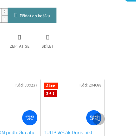
Přidat do košíku
ZEPTAT SE
SDÍLET
Kód:
399237
Kód:
204688
Akce
3 + 1
Další
477 Kč
125 Kč
–9 %
–15 %
produkt
N podložka alu
TULIP Věšák Doris nikl