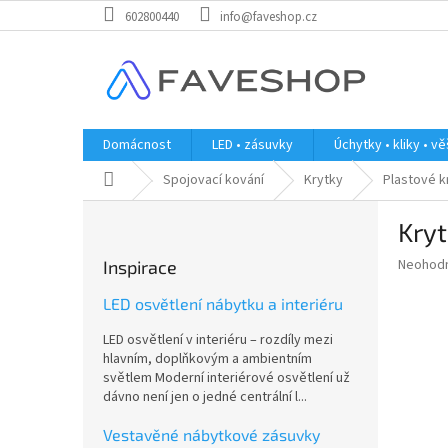
Přejít
602800440
info@faveshop.cz
na
obsah
Domácnost
LED • zásuvky
Úchytky • kliky • v
Domů
Spojovací kování
Krytky
Plastové k
P
Kry
o
s
Průměr
Neohod
Inspirace
t
hodnoce
r
produkt
LED osvětlení nábytku a interiéru
a
je
LED osvětlení v interiéru – rozdíly mezi
0,0
n
hlavním, doplňkovým a ambientním
z
n
světlem Moderní interiérové osvětlení už
5
í
dávno není jen o jedné centrální l...
hvězdič
p
a
Vestavěné nábytkové zásuvky