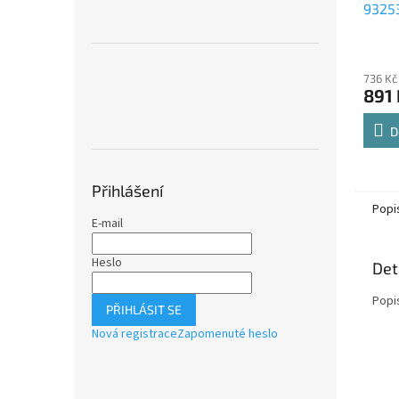
9325
Comfo
Průmě
polic
hodno
736 Kč
produ
891 
je
4,8
z
D
5
hvězdi
Přihlášení
Popi
E-mail
Heslo
Det
Popi
PŘIHLÁSIT SE
Nová registrace
Zapomenuté heslo