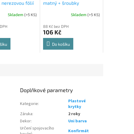
 nerezovou fólií
matný + šroubky
Skladem
(
>5 KS
)
Skladem
(
>5 KS
)
Průměrné
hodnocení
 DPH
88 Kč bez DPH
produktu
106 Kč
je
5,0
z
šíku
Do košíku
5
hvězdiček.
Doplňkové parametry
Plastové
Kategorie
:
krytky
Záruka
:
2 roky
Dekor
:
Uni barva
Určení spojovacího
Konfirmát
kování
: