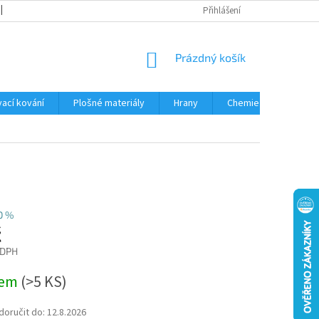
OBCHODNÍ PODMÍNKY
PODMÍNKY OCHRANY OSOBNÍCH ÚDAJŮ
Přihlášení
NÁKUPNÍ
Prázdný košík
KOŠÍK
ací kování
Plošné materiály
Hrany
Chemie • doplňky
0 %
č
 DPH
dem
(
>5 KS
)
oručit do:
12.8.2026