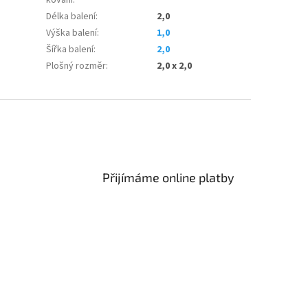
Délka balení
:
2,0
Výška balení
:
1,0
Šířka balení
:
2,0
Plošný rozměr
:
2,0 x 2,0
Přijímáme online platby