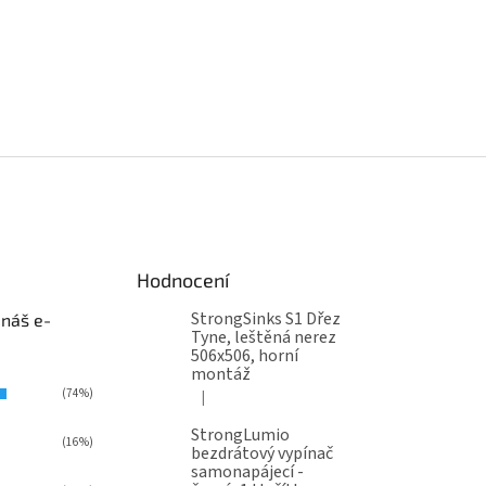
Hodnocení
StrongSinks S1 Dřez
 náš e-
Tyne, leštěná nerez
506x506, horní
montáž
(74%)
|
Hodnocení produktu je 5 z 5 hvězdiček.
StrongLumio
(16%)
bezdrátový vypínač
samonapájecí -