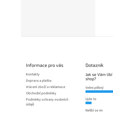
Z
á
p
a
t
Informace pro vás
Dotazník
í
Kontakty
Jak se Vám líbí
shop?
Doprava a platba
Vrácení zboží a reklamace
Velmi pěkný
Obchodní podmínky
Ujde to
Podmínky ochrany osobních
údajů
Nelíbí se mi