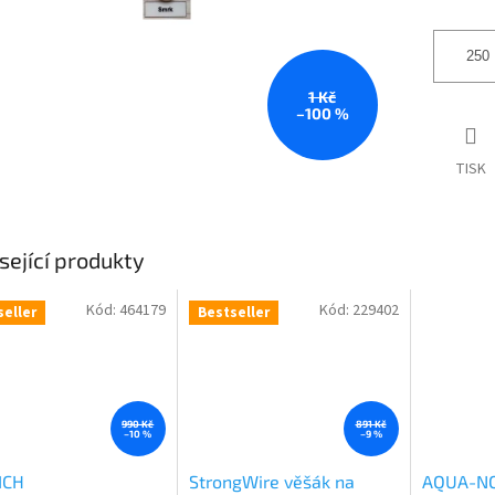
1 Kč
–100 %
TISK
sející produkty
Kód:
464179
Kód:
229402
seller
Bestseller
990 Kč
891 Kč
–10 %
–9 %
ICH
StrongWire věšák na
AQUA-NO