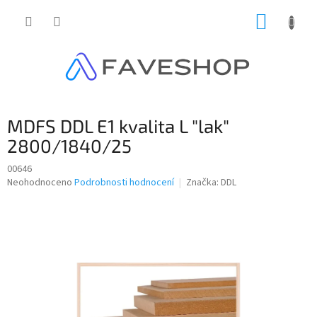
Přejít
NÁKUP
na
obsah
KOŠÍK
MDFS DDL E1 kvalita L "lak"
2800/1840/25
00646
Průměrné
Neohodnoceno
Podrobnosti hodnocení
Značka:
DDL
hodnocení
produktu
je
0,0
z
5
hvězdiček.