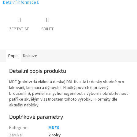
Detailní informace
ZEPTAT SE
SDÍLET
Popis
Diskuze
Detailní popis produktu
MDF (polotvrdá vláknitá deska) DDL Kvalita L: desky vhodné pro
lakování, laminaci a dýhování. Hladký povrch (upravený
broušením), pevné hrany, homogennost a výborná obrobitelnost
patří ke skvělým vlastnostem tohoto výrobku.. Formáty dle
aktuální nabídky.
Doplňkové parametry
Kategorie
:
MDFS
Záruka
:
2 roky