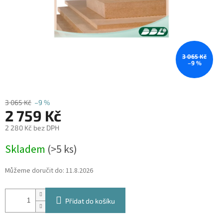
3 065 Kč
–9 %
3 065 Kč
–9 %
2 759 Kč
2 280 Kč bez DPH
Měrná
Skladem
(
>5 ks
)
cena:
Můžeme doručit do:
11.8.2026
Přidat do košíku