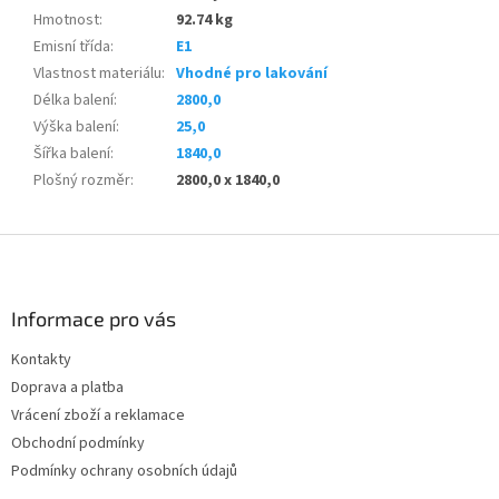
Hmotnost
:
92.74 kg
Emisní třída
:
E1
Vlastnost materiálu
:
Vhodné pro lakování
Délka balení
:
2800,0
Výška balení
:
25,0
Šířka balení
:
1840,0
Plošný rozměr
:
2800,0 x 1840,0
Z
á
p
a
Informace pro vás
t
Kontakty
í
Doprava a platba
Vrácení zboží a reklamace
Obchodní podmínky
Podmínky ochrany osobních údajů