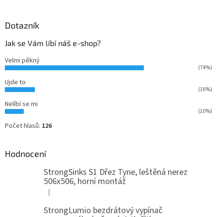
Dotazník
Jak se Vám líbí náš e-shop?
Velmi pěkný
(74%)
Ujde to
(16%)
Nelíbí se mi
(10%)
Počet hlasů:
126
Hodnocení
StrongSinks S1 Dřez Tyne, leštěná nerez
506x506, horní montáž
|
Hodnocení produktu je 5 z 5 hvězdiček.
StrongLumio bezdrátový vypínač