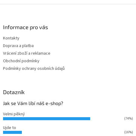
Z
á
p
a
Informace pro vás
t
Kontakty
í
Doprava a platba
Vrácení zboží a reklamace
Obchodní podmínky
Podmínky ochrany osobních údajů
Dotazník
Jak se Vám líbí náš e-shop?
Velmi pěkný
(74%)
Ujde to
(16%)