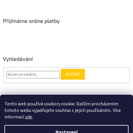
Přijímáme online platby
Vyhledávání
HLEDAT
Nákupní košík
Tento web používá soubory cookie. Dalším procházením
tohoto webu vyjadřujete souhlas s jejich používáním.. Více
0
KS /
0 KČ
informací
zde
.
Nastavení