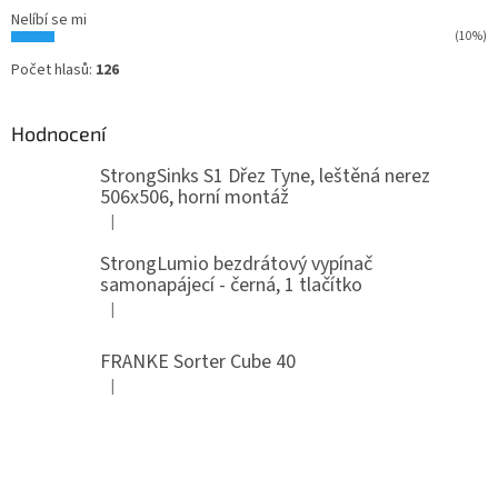
Nelíbí se mi
(10%)
Počet hlasů:
126
Hodnocení
StrongSinks S1 Dřez Tyne, leštěná nerez
506x506, horní montáž
|
Hodnocení produktu je 5 z 5 hvězdiček.
StrongLumio bezdrátový vypínač
samonapájecí - černá, 1 tlačítko
|
Hodnocení produktu je 4 z 5 hvězdiček.
FRANKE Sorter Cube 40
|
Hodnocení produktu je 3 z 5 hvězdiček.