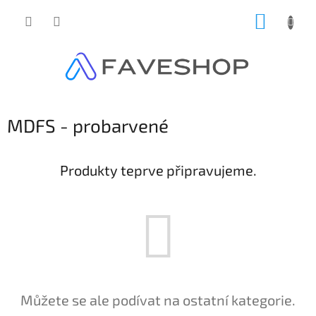
Přejít
NÁKUP
na
obsah
KOŠÍK
MDFS - probarvené
Produkty teprve připravujeme.
Můžete se ale podívat na ostatní kategorie.