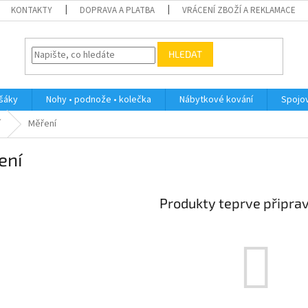
KONTAKTY
DOPRAVA A PLATBA
VRÁCENÍ ZBOŽÍ A REKLAMACE
HLEDAT
ěšáky
Nohy • podnože • kolečka
Nábytkové kování
Spojov
í
Měření
ení
Produkty teprve připra