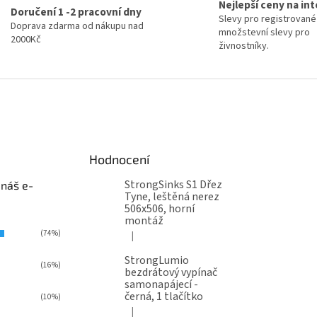
Nejlepší ceny na in
Doručení 1 -2 pracovní dny
Slevy pro registrované
Doprava zdarma od nákupu nad
množstevní slevy pro
2000Kč
živnostníky.
Hodnocení
StrongSinks S1 Dřez
 náš e-
Tyne, leštěná nerez
506x506, horní
montáž
(74%)
|
Hodnocení produktu je 5 z 5 hvězdiček.
StrongLumio
(16%)
bezdrátový vypínač
samonapájecí -
černá, 1 tlačítko
(10%)
|
Hodnocení produktu je 4 z 5 hvězdiček.