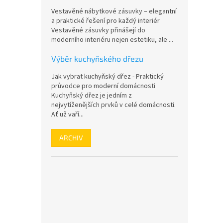
n
Vestavěné nábytkové zásuvky – elegantní
e
a praktické řešení pro každý interiér
l
Vestavěné zásuvky přinášejí do
moderního interiéru nejen estetiku, ale ...
Výběr kuchyňského dřezu
Jak vybrat kuchyňský dřez - Praktický
průvodce pro moderní domácnosti
Kuchyňský dřez je jedním z
nejvytíženějších prvků v celé domácnosti.
Ať už vaří...
ARCHIV