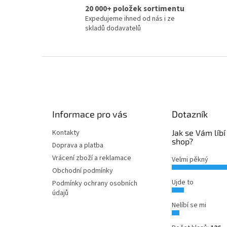
20 000+ položek sortimentu
Expedujeme ihned od nás i ze
skladů dodavatelů
Z
á
p
a
t
Informace pro vás
Dotazník
í
Kontakty
Jak se Vám líbí
shop?
Doprava a platba
Vrácení zboží a reklamace
Velmi pěkný
Obchodní podmínky
Ujde to
Podmínky ochrany osobních
údajů
Nelíbí se mi