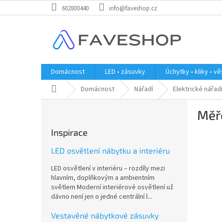
Přejít
602800440
info@faveshop.cz
na
obsah
Domácnost
LED • zásuvky
Úchytky • kliky • v
Domů
Domácnost
Nářadí
Elektrické nářad
P
Měř
o
s
Inspirace
t
r
LED osvětlení nábytku a interiéru
a
LED osvětlení v interiéru – rozdíly mezi
n
hlavním, doplňkovým a ambientním
n
světlem Moderní interiérové osvětlení už
í
dávno není jen o jedné centrální l...
p
a
Vestavěné nábytkové zásuvky