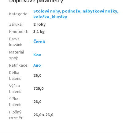
Stolové nohy, podnože, nábytkové nožky,
Kategorie
:
kolečka, kluzáky
Záruka
:
2 roky
Hmotnost
:
3.1 kg
Barva
Černá
kování
:
Materiál
Kov
spoj
:
Ratifikace
:
Ano
Délka
26,0
balení
:
Výška
720,0
balení
:
Šířka
26,0
balení
:
Plošný
26,0 x 26,0
rozměr
:
Z