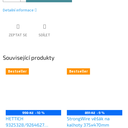
Detailní informace
ZEPTAT SE
SDÍLET
Související produkty
Bestseller
Bestseller
990 Kč
–10 %
891 Kč
–9 %
HETTICH
StrongWire věšák na
9325328/9264627
kalhoty 375x470mm