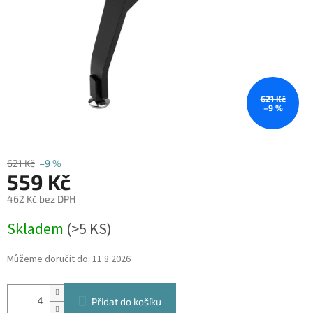
621 Kč
–9 %
621 Kč
–9 %
559 Kč
462 Kč bez DPH
Měrná
Skladem
(
>5 KS
)
cena:
Můžeme doručit do:
11.8.2026
Přidat do košíku