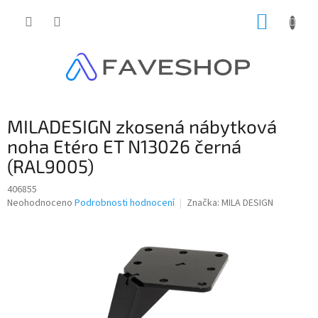
Přejít
NÁKUP
na
obsah
KOŠÍK
MILADESIGN zkosená nábytková
noha Etéro ET N13026 černá
(RAL9005)
406855
Průměrné
Neohodnoceno
Podrobnosti hodnocení
Značka:
MILA DESIGN
hodnocení
produktu
je
0,0
z
5
hvězdiček.