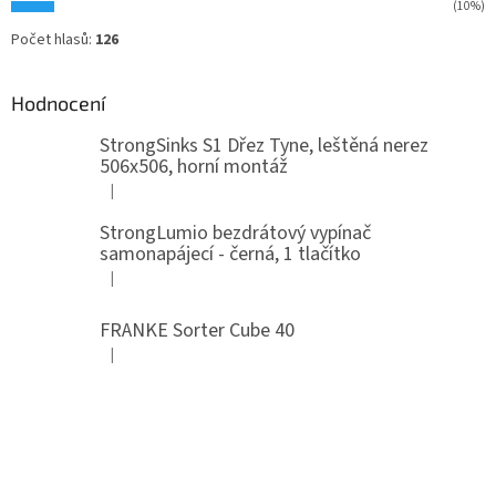
(10%)
Počet hlasů:
126
Hodnocení
StrongSinks S1 Dřez Tyne, leštěná nerez
506x506, horní montáž
|
Hodnocení produktu je 5 z 5 hvězdiček.
StrongLumio bezdrátový vypínač
samonapájecí - černá, 1 tlačítko
|
Hodnocení produktu je 4 z 5 hvězdiček.
FRANKE Sorter Cube 40
|
Hodnocení produktu je 3 z 5 hvězdiček.