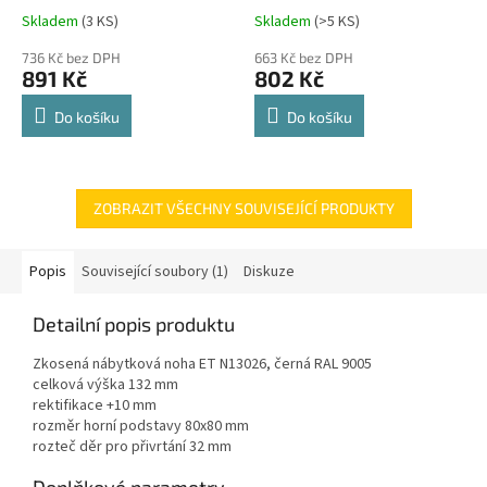
Comfort Spin 360° otočná
Skladem
(
3 KS
)
Skladem
(
>5 KS
)
Průměrné
Průměrné
police 8kg
hodnocení
hodnocení
736 Kč bez DPH
663 Kč bez DPH
produktu
produktu
891 Kč
802 Kč
je
je
4,8
4,8
Do košíku
Do košíku
z
z
5
5
hvězdiček.
hvězdiček.
ZOBRAZIT VŠECHNY SOUVISEJÍCÍ PRODUKTY
Popis
Související soubory (1)
Diskuze
Detailní popis produktu
Zkosená nábytková noha ET N13026, černá RAL 9005
celková výška 132 mm
rektifikace +10 mm
rozměr horní podstavy 80x80 mm
rozteč děr pro přivrtání 32 mm
Doplňkové parametry