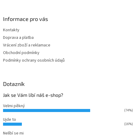
á
p
a
Informace pro vás
t
Kontakty
í
Doprava a platba
Vrácení zboží a reklamace
Obchodní podmínky
Podmínky ochrany osobních údajů
Dotazník
Jak se Vám líbí náš e-shop?
Velmi pěkný
(74%)
Ujde to
(16%)
Nelíbí se mi