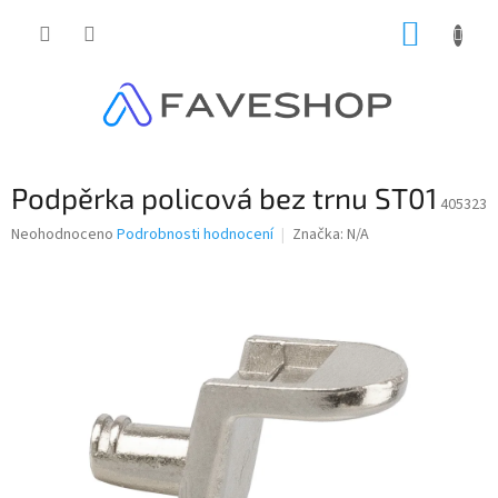
Přejít
NÁKUP
na
obsah
KOŠÍK
Podpěrka policová bez trnu ST01
405323
Průměrné
Neohodnoceno
Podrobnosti hodnocení
Značka:
N/A
hodnocení
produktu
je
0,0
z
5
hvězdiček.