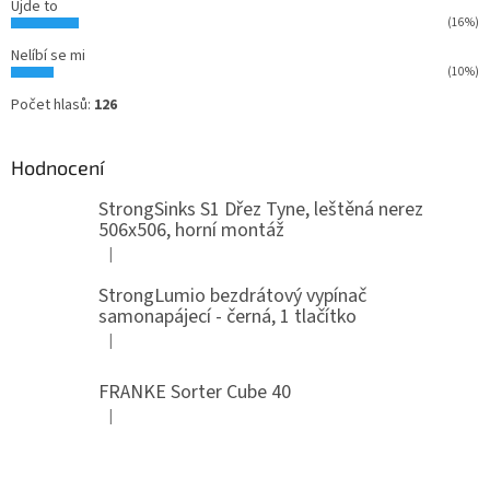
Ujde to
(16%)
Nelíbí se mi
(10%)
Počet hlasů:
126
Hodnocení
StrongSinks S1 Dřez Tyne, leštěná nerez
506x506, horní montáž
|
Hodnocení produktu je 5 z 5 hvězdiček.
StrongLumio bezdrátový vypínač
samonapájecí - černá, 1 tlačítko
|
Hodnocení produktu je 4 z 5 hvězdiček.
FRANKE Sorter Cube 40
|
Hodnocení produktu je 3 z 5 hvězdiček.