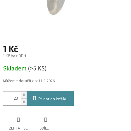
1 Kč
1 Kč bez DPH
Měrná
Skladem
(
>5 KS
)
cena:
Můžeme doručit do:
11.8.2026
Přidat do košíku
ZEPTAT SE
SDÍLET