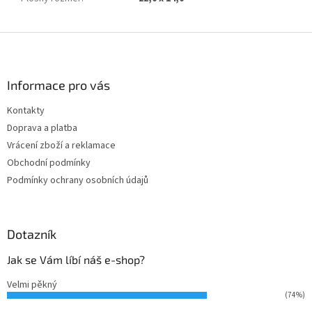
Z
á
p
a
Informace pro vás
t
Kontakty
í
Doprava a platba
Vrácení zboží a reklamace
Obchodní podmínky
Podmínky ochrany osobních údajů
Dotazník
Jak se Vám líbí náš e-shop?
Velmi pěkný
(74%)