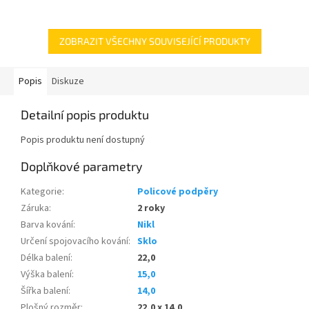
5
5
hvězdiček.
hvězdiček.
ZOBRAZIT VŠECHNY SOUVISEJÍCÍ PRODUKTY
Popis
Diskuze
Detailní popis produktu
Popis produktu není dostupný
Doplňkové parametry
Kategorie
:
Policové podpěry
Záruka
:
2 roky
Barva kování
:
Nikl
Určení spojovacího kování
:
Sklo
Délka balení
:
22,0
Výška balení
:
15,0
Šířka balení
:
14,0
Plošný rozměr
:
22,0 x 14,0