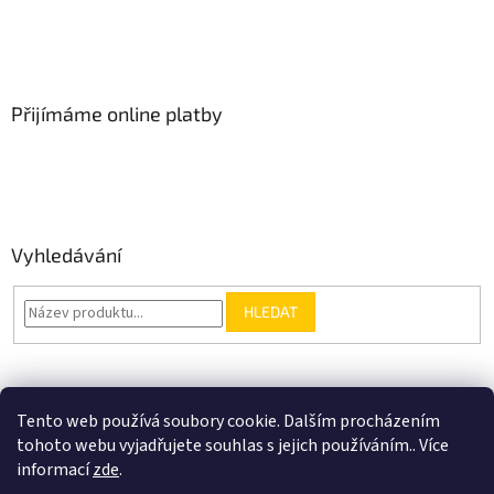
Přijímáme online platby
Vyhledávání
HLEDAT
Nákupní košík
Tento web používá soubory cookie. Dalším procházením
tohoto webu vyjadřujete souhlas s jejich používáním.. Více
0
KS /
0 KČ
informací
zde
.