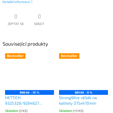
Detailní informace
ZEPTAT SE
SDÍLET
Související produkty
Bestseller
Bestseller
990 Kč
–10 %
891 Kč
–9 %
HETTICH
StrongWire věšák na
9325328/9264627
kalhoty 375x470mm
Comfort Spin 360° otočná
Skladem
(
3 KS
)
Skladem
(
>5 KS
)
Průměrné
Průměrné