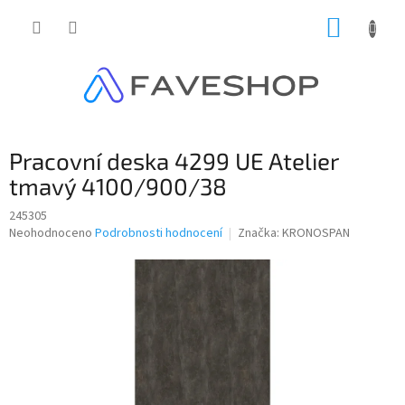
Přejít
NÁKUP
na
obsah
KOŠÍK
Pracovní deska 4299 UE Atelier
tmavý 4100/900/38
245305
Průměrné
Neohodnoceno
Podrobnosti hodnocení
Značka:
KRONOSPAN
hodnocení
produktu
je
0,0
z
5
hvězdiček.