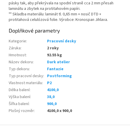
pásky tak, aby překrývala na spodní straně cca 2 mm přesah
laminátu a zbytek na protitahovém papíri.
"" Skladba materiálu: laminát tl. 0,65 mm + nosič DTD +
protitahová celulózová folie. Výrobce: Kronospan Jihlava.
Doplňkové parametry
Kategorie
:
Pracovní desky
Záruka
:
2 roky
Hmotnost
:
92.55 kg
Název dekoru
:
Dark atelier
Typ dekoru
:
Fantazie
Typ pracovní desky
:
Postforming
Vlastnost materiálu
:
P2
Délka balení
:
4100,0
Výška balení
:
38,0
Šířka balení
:
900,0
Plošný rozměr
:
4100,0 x 900,0
Z