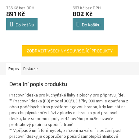
police 8kg
hodnocení
hodnocení
736 Kč bez DPH
663 Kč bez DPH
produktu
produktu
891 Kč
802 Kč
je
je
4,8
4,8
Do košíku
Do košíku
z
z
5
5
hvězdiček.
hvězdiček.
ZOBRAZIT VŠECHNY SOUVISEJÍCÍ PRODUKTY
Popis
Diskuze
Detailní popis produktu
Pracovní deska pro kuchyňské linky a plochy pro přípravu jídel.
"" Pracovní deska (PD) model 300/3,3 šířky 900 mm je opatřena z
obou podélnych stran postformingovou hranou, kdy laminát na
povrchu plynule přechází z plochy na hranu a pod pracovní
desku, kde se pomocí polyuretánového proužku uzavře
protitahový papír na spodní straně
"" V případě umístění myček, zařízení na vaření a pečení pod
pracovní desky je doporučeno použití samolepící hliníkové