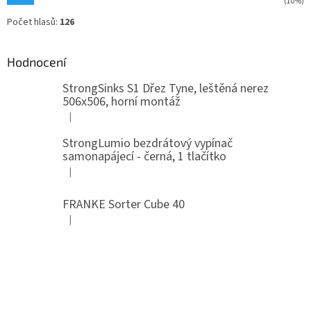
(10%)
Počet hlasů:
126
Hodnocení
StrongSinks S1 Dřez Tyne, leštěná nerez
506x506, horní montáž
|
Hodnocení produktu je 5 z 5 hvězdiček.
StrongLumio bezdrátový vypínač
samonapájecí - černá, 1 tlačítko
|
Hodnocení produktu je 4 z 5 hvězdiček.
FRANKE Sorter Cube 40
|
Hodnocení produktu je 3 z 5 hvězdiček.