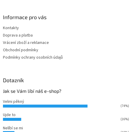
á
p
a
Informace pro vás
t
Kontakty
í
Doprava a platba
Vrácení zboží a reklamace
Obchodní podmínky
Podmínky ochrany osobních údajů
Dotazník
Jak se Vám líbí náš e-shop?
Velmi pěkný
(74%)
Ujde to
(16%)
Nelíbí se mi