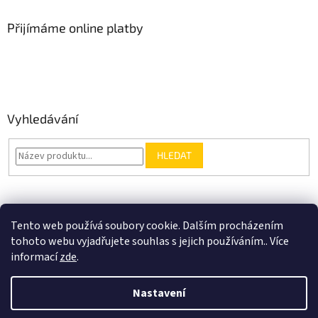
Přijímáme online platby
Vyhledávání
HLEDAT
Nákupní košík
Tento web používá soubory cookie. Dalším procházením
tohoto webu vyjadřujete souhlas s jejich používáním.. Více
0
KS /
0 KČ
informací
zde
.
Nastavení
Vytvořil Shoptet