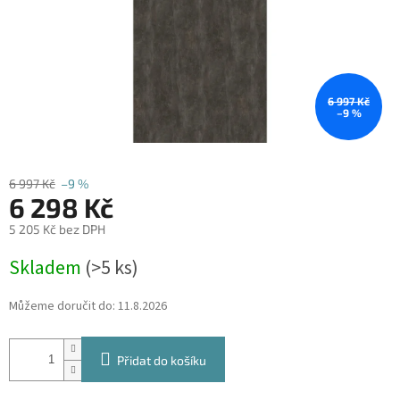
6 997 Kč
–9 %
6 997 Kč
–9 %
6 298 Kč
5 205 Kč bez DPH
Měrná
Skladem
(
>5 ks
)
cena:
Můžeme doručit do:
11.8.2026
Přidat do košíku