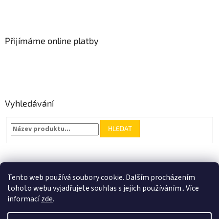
Přijímáme online platby
Vyhledávání
HLEDAT
Nákupní košík
Tento web používá soubory cookie. Dalším procházením
tohoto webu vyjadřujete souhlas s jejich používáním.. Více
0
KS /
0 KČ
informací
zde
.