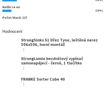
(16%)
Nelíbí se mi
(10%)
Počet hlasů:
127
Hodnocení
StrongSinks S1 Dřez Tyne, leštěná nerez
506x506, horní montáž
|
Hodnocení produktu je 5 z 5 hvězdiček.
StrongLumio bezdrátový vypínač
samonapájecí - černá, 1 tlačítko
|
Hodnocení produktu je 4 z 5 hvězdiček.
FRANKE Sorter Cube 40
|
Hodnocení produktu je 3 z 5 hvězdiček.