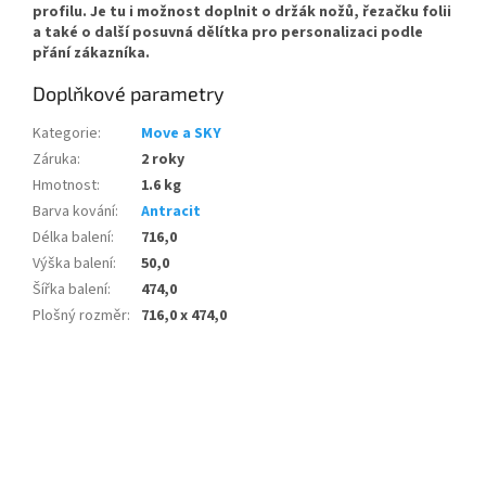
profilu. Je tu i možnost doplnit o držák nožů, řezačku folii
a také o další posuvná dělítka pro personalizaci podle
přání zákazníka.
Doplňkové parametry
Kategorie
:
Move a SKY
Záruka
:
2 roky
Hmotnost
:
1.6 kg
Barva kování
:
Antracit
Délka balení
:
716,0
Výška balení
:
50,0
Šířka balení
:
474,0
Plošný rozměr
:
716,0 x 474,0
Buďte první, kdo napíše příspěvek k této položce.
PŘIDAT KOMENTÁŘ