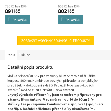
police 8kg
hodnocení
hodnocení
736 Kč bez DPH
663 Kč bez DPH
produktu
produktu
891 Kč
802 Kč
je
je
4,8
4,8
Do košíku
Do košíku
z
z
5
5
hvězdiček.
hvězdiček.
ZOBRAZIT VŠECHNY SOUVISEJÍCÍ PRODUKTY
Popis
Diskuze
Detailní popis produktu
Vložka příborníku SKY pro zásuvky blum Antaro a užší - šířka
korpusu 800mm. Kombinace pevných přihrádek a pohyblivých
přepážek (k dokoupení zvlášť). Pro užší typy zásuvkových
systémů možno zúžit a zkrátit. Barva antracit.
Chytrý výrobek: Příborníky jsou rozměrem připraveny pro
zásuvky Blum Antaro. V rozměrech od 60 do 90cm šířy
skříňky. Lze je vzájemně kombinovat a spojovat (spojovací
profil). K bočnici přilehnou přesně díky ukončovacímu