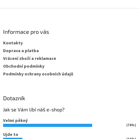
Z
á
p
a
Informace pro vás
t
Kontakty
í
Doprava a platba
Vrácení zboží a reklamace
Obchodní podmínky
Podmínky ochrany osobních údajů
Dotazník
Jak se Vám líbí náš e-shop?
Velmi pěkný
(74%)
Ujde to