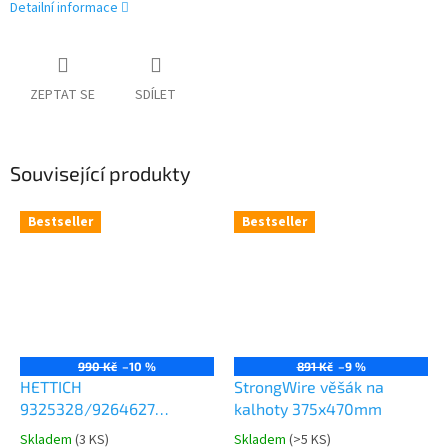
Detailní informace
ZEPTAT SE
SDÍLET
Související produkty
Bestseller
Bestseller
990 Kč
–10 %
891 Kč
–9 %
HETTICH
StrongWire věšák na
9325328/9264627
kalhoty 375x470mm
Comfort Spin 360° otočná
Skladem
(
3 KS
)
Skladem
(
>5 KS
)
Průměrné
Průměrné