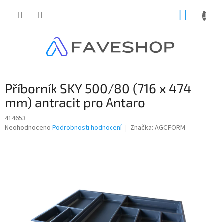
Přejít
NÁKUP
na
obsah
KOŠÍK
Příborník SKY 500/80 (716 x 474
mm) antracit pro Antaro
414653
Průměrné
Neohodnoceno
Podrobnosti hodnocení
Značka:
AGOFORM
hodnocení
produktu
je
0,0
z
5
hvězdiček.