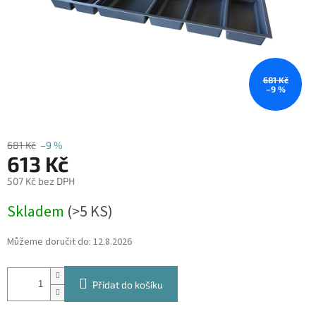
681 Kč
–9 %
681 Kč
–9 %
613 Kč
507 Kč bez DPH
Měrná
Skladem
(
>5 KS
)
cena:
Můžeme doručit do:
12.8.2026
Přidat do košíku