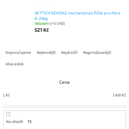
HETTICH 9240162 mechanismus P2Os pro Atira
8-20kg
Skladem
(
>5 SAD
)
521 Kč
Ř
a
Doporučujeme
Nejlevnější
Nejdražší
Nejprodávanější
z
e
Abecedně
n
í
Cena
p
r
1
Kč
1438
Kč
o
d
u
k
t
Na skladě
71
ů