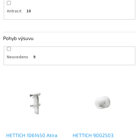
Antracit
10
Pohyb výsuvu
Neuvedeno
9
V
ý
p
i
s
p
r
o
d
HETTICH 1061450 Atira
HETTICH 9002503