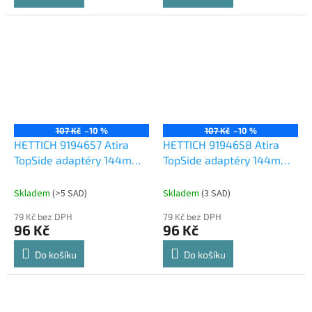
107 Kč
–10 %
107 Kč
–10 %
HETTICH 9194657 Atira
HETTICH 9194658 Atira
TopSide adaptéry 144mm
TopSide adaptéry 144mm
stříbrné
bílé
Skladem
(
>5 SAD
)
Skladem
(
3 SAD
)
79 Kč bez DPH
79 Kč bez DPH
96 Kč
96 Kč
Do košíku
Do košíku