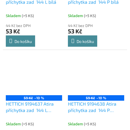
příchytka zad 144 L bílá
příchytka zad 144 P bílá
Skladem
(
>5 KS
)
Skladem
(
>5 KS
)
44 Kč bez DPH
44 Kč bez DPH
53 Kč
53 Kč
Do košíku
Do košíku
59 Kč
–10 %
59 Kč
–10 %
HETTICH 9194637 Atira
HETTICH 9194638 Atira
příchytka zad 144 L
příchytka zad 144 P
antracit
antracit
Skladem
(
>5 KS
)
Skladem
(
>5 KS
)