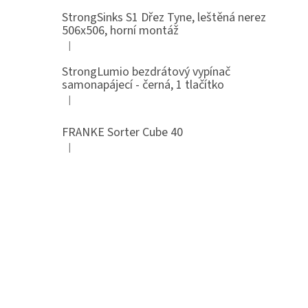
StrongSinks S1 Dřez Tyne, leštěná nerez
506x506, horní montáž
|
Hodnocení produktu je 5 z 5 hvězdiček.
StrongLumio bezdrátový vypínač
samonapájecí - černá, 1 tlačítko
|
Hodnocení produktu je 4 z 5 hvězdiček.
FRANKE Sorter Cube 40
|
Hodnocení produktu je 3 z 5 hvězdiček.