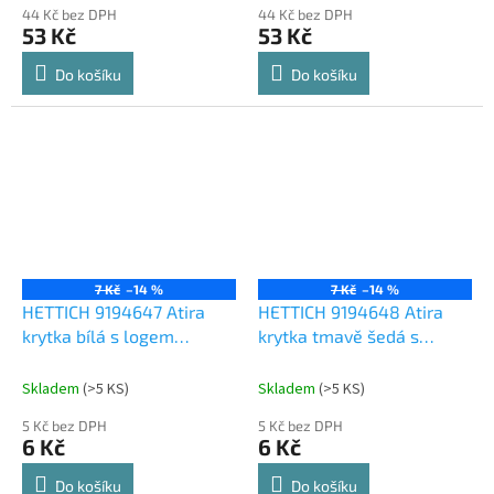
44 Kč bez DPH
44 Kč bez DPH
53 Kč
53 Kč
Do košíku
Do košíku
7 Kč
–14 %
7 Kč
–14 %
HETTICH 9194647 Atira
HETTICH 9194648 Atira
krytka bílá s logem
krytka tmavě šedá s
Hettich
logem Hettich
Skladem
(
>5 KS
)
Skladem
(
>5 KS
)
5 Kč bez DPH
5 Kč bez DPH
6 Kč
6 Kč
Do košíku
Do košíku