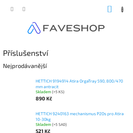
Přejít
NÁKUP
na
obsah
KOŠÍK
Příslušenství
Nejprodávanější
HETTICH 9194914 Atira OrgaTray 590, 800/470
mm antracit
Skladem
(
>5 KS
)
890 Kč
HETTICH 9240163 mechanismus P2Os pro Atira
10-30kg
Skladem
(
>5 SAD
)
521 Kč