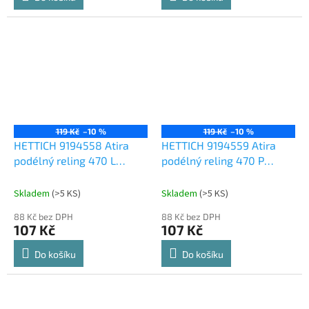
119 Kč
–10 %
119 Kč
–10 %
HETTICH 9194558 Atira
HETTICH 9194559 Atira
podélný reling 470 L
podélný reling 470 P
antracit
antracit
Skladem
(
>5 KS
)
Skladem
(
>5 KS
)
88 Kč bez DPH
88 Kč bez DPH
107 Kč
107 Kč
Do košíku
Do košíku