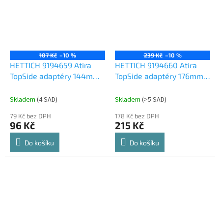
107 Kč
–10 %
239 Kč
–10 %
HETTICH 9194659 Atira
HETTICH 9194660 Atira
TopSide adaptéry 144mm
TopSide adaptéry 176mm
antracit
stříbrné
Skladem
(
4 SAD
)
Skladem
(
>5 SAD
)
79 Kč bez DPH
178 Kč bez DPH
96 Kč
215 Kč
Do košíku
Do košíku