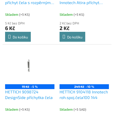
u
příchyt čela s rozpěrnými
Innotech Atira příchyt
k
pouzdry
relingu na čelo na vrut
t
Skladem
(
>5 KS
)
Skladem
(
>5 KS
)
ů
5 Kč bez DPH
2 Kč bez DPH
6 Kč
2 Kč
Do košíku
Do košíku
19 Kč
–5 %
249 Kč
–10 %
HETTICH 9098724
HETTICH 9104118 Innotech
DesignSide příchytka čela
roh.spoj.čela100 144
Skladem
(
>5 KS
)
Skladem
(
>5 SAD
)