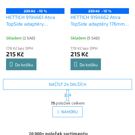
239 Kč
–10 %
239 Kč
–10 %
HETTICH 9194661 Atira
HETTICH 9194662 Atira
TopSide adaptéry
TopSide adaptéry 176mm
176mm bílé
antracit
Skladem
(
2 SAD
)
Skladem
(
5 SAD
)
178 Kč bez DPH
178 Kč bez DPH
215 Kč
215 Kč
Do košíku
Do košíku
NAČÍST 24 DALŠÍCH
S
1
4
t
O
r
75
položek celkem
v
á
l
NAHORU
n
á
k
d
o
v
a
á
20 000+ položek sortimentu
c