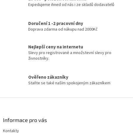
n
Expedujeme ihned od nás i ze skladů dodavatelů
í
í
p
r
v
Doručení 1 -2 pracovní dny
k
Doprava zdarma od nákupu nad 2000Kč
y
v
ý
Nejlepší ceny na internetu
p
Slevy pro registrované a množstevní slevy pro
i
živnostníky.
s
u
Ověřeno zákazníky
Staňte se také naším spokojeným zákazníkem
Z
á
p
a
Informace pro vás
t
Kontakty
í