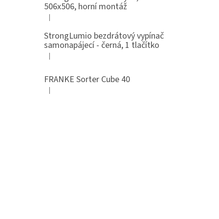
506x506, horní montáž
|
Hodnocení produktu je 5 z 5 hvězdiček.
StrongLumio bezdrátový vypínač
samonapájecí - černá, 1 tlačítko
|
Hodnocení produktu je 4 z 5 hvězdiček.
FRANKE Sorter Cube 40
|
Hodnocení produktu je 3 z 5 hvězdiček.