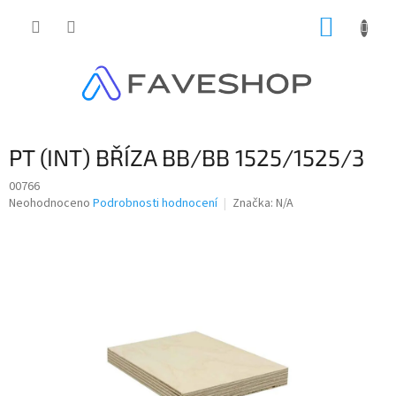
Přejít
NÁKUP
na
obsah
KOŠÍK
PT (INT) BŘÍZA BB/BB 1525/1525/3
00766
Průměrné
Neohodnoceno
Podrobnosti hodnocení
Značka:
N/A
hodnocení
produktu
je
0,0
z
5
hvězdiček.