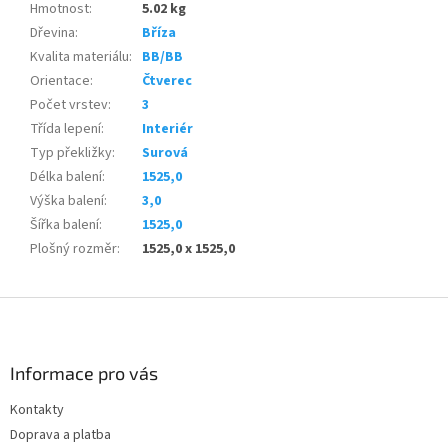
Hmotnost
:
5.02 kg
Dřevina
:
Bříza
Kvalita materiálu
:
BB/BB
Orientace
:
Čtverec
Počet vrstev
:
3
Třída lepení
:
Interiér
Typ překližky
:
Surová
Délka balení
:
1525,0
Výška balení
:
3,0
Šířka balení
:
1525,0
Plošný rozměr
:
1525,0 x 1525,0
Z
á
p
a
Informace pro vás
t
Kontakty
í
Doprava a platba