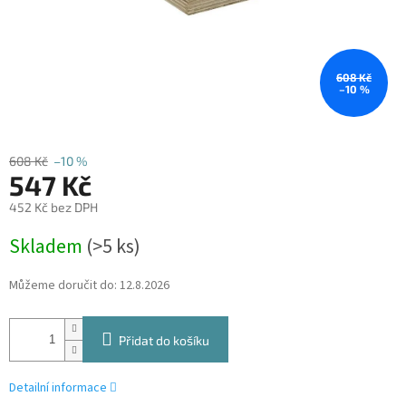
608 Kč
–10 %
608 Kč
–10 %
547 Kč
452 Kč bez DPH
Měrná
Skladem
(
>5 ks
)
cena:
Můžeme doručit do:
12.8.2026
Přidat do košíku
Detailní informace