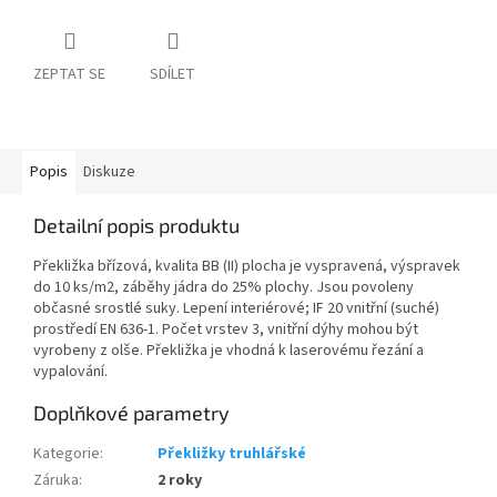
ZEPTAT SE
SDÍLET
Popis
Diskuze
Detailní popis produktu
Překližka břízová, kvalita BB (II) plocha je vyspravená, výspravek
do 10 ks/m2, záběhy jádra do 25% plochy. Jsou povoleny
občasné srostlé suky. Lepení interiérové; IF 20 vnitřní (suché)
prostředí EN 636-1. Počet vrstev 3, vnitřní dýhy mohou být
vyrobeny z olše. Překližka je vhodná k laserovému řezání a
vypalování.
Doplňkové parametry
Kategorie
:
Překližky truhlářské
Záruka
:
2 roky