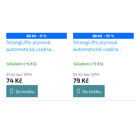
82 Kč
–9 %
88 Kč
–10 %
StrongLifts plynová
StrongLifts plynová
automatická vzpěra
automatická vzpěra
245mm/100N šedá
245mm/120N bílá
Skladem
(
>5 KS
)
Skladem
(
>5 KS
)
61 Kč bez DPH
65 Kč bez DPH
74 Kč
79 Kč
Do košíku
Do košíku