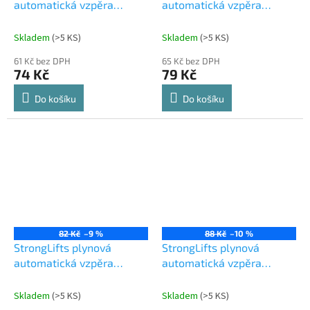
automatická vzpěra
automatická vzpěra
245mm/30N šedá
245mm/60N bílá
Skladem
(
>5 KS
)
Skladem
(
>5 KS
)
61 Kč bez DPH
65 Kč bez DPH
74 Kč
79 Kč
Do košíku
Do košíku
82 Kč
–9 %
88 Kč
–10 %
StrongLifts plynová
StrongLifts plynová
automatická vzpěra
automatická vzpěra
245mm/60N šedá
245mm/80N bílá
Skladem
(
>5 KS
)
Skladem
(
>5 KS
)