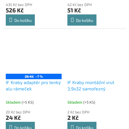
435 Kč bez DPH
42 Kč bez DPH
526 Kč
51 Kč
Do košíku
Do košíku
26 Kč
–7 %
IF Kraby adaptér pro tenký
IF Kraby montážní vrut
alu rámeček
3,9x32 samořezný
Skladem
(
>5 KS
)
Skladem
(
>5 KS
)
20 Kč bez DPH
2 Kč bez DPH
24 Kč
2 Kč
Do košíku
Do košíku