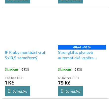
88 Kč
–10 %
IF Kraby montážní vrut
StrongLifts plynová
5x10,5 samořezný
automatická vzpěra
245mm/100N bílá
Skladem
(
>5 KS
)
Skladem
(
>5 KS
)
1 Kč bez DPH
65 Kč bez DPH
1 Kč
79 Kč
Do košíku
Do košíku