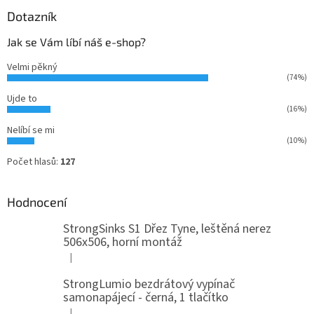
Dotazník
Jak se Vám líbí náš e-shop?
Velmi pěkný
(74%)
Ujde to
(16%)
Nelíbí se mi
(10%)
Počet hlasů:
127
Hodnocení
StrongSinks S1 Dřez Tyne, leštěná nerez
506x506, horní montáž
|
Hodnocení produktu je 5 z 5 hvězdiček.
StrongLumio bezdrátový vypínač
samonapájecí - černá, 1 tlačítko
|