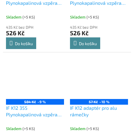
Plynokapalinová vzpěra
Plynokapalinová vzpěra
110N automatická
60N automatická
Skladem
(
>5 KS
)
Skladem
(
>5 KS
)
435 Kč bez DPH
435 Kč bez DPH
526 Kč
526 Kč
Do košíku
Do košíku
584 Kč
–9 %
57 Kč
–10 %
IF K12 355
IF K12 adaptér pro alu
Plynokapalinová vzpěra
rámečky
90N automatická
Skladem
(
>5 KS
)
Skladem
(
>5 KS
)