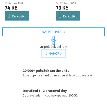
61 Kč bez DPH
65 Kč bez DPH
74 Kč
79 Kč
Do košíku
Do košíku
NAČÍST DALŠÍ 4
S
1
2
t
O
r
28
položek celkem
v
á
l
NAHORU
n
á
k
d
o
v
a
á
20 000+ položek sortimentu
c
n
Expedujeme ihned od nás i ze skladů dodavatelů
í
í
p
r
v
Doručení 1 -2 pracovní dny
k
Doprava zdarma od nákupu nad 2000Kč
y
v