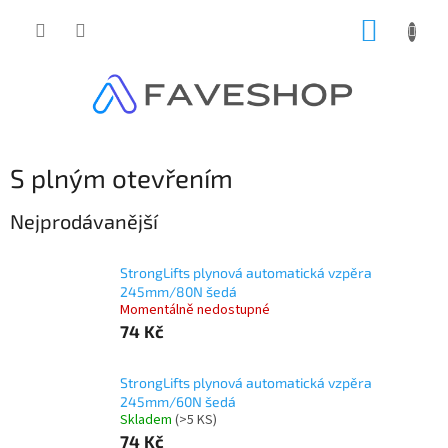
Přejít
NÁKUP
na
obsah
KOŠÍK
S plným otevřením
Nejprodávanější
StrongLifts plynová automatická vzpěra
245mm/80N šedá
Momentálně nedostupné
74 Kč
StrongLifts plynová automatická vzpěra
245mm/60N šedá
Skladem
(
>5 KS
)
74 Kč