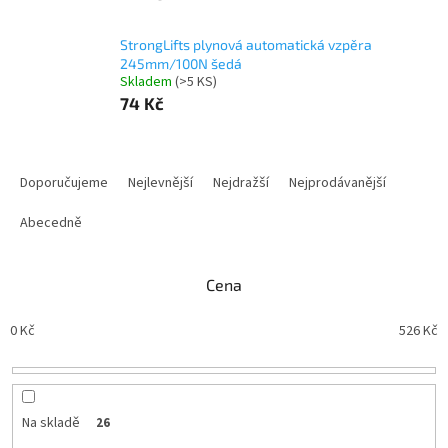
StrongLifts plynová automatická vzpěra
245mm/100N šedá
Skladem
(
>5 KS
)
74 Kč
Ř
a
Doporučujeme
Nejlevnější
Nejdražší
Nejprodávanější
z
e
Abecedně
n
í
Cena
p
r
0
Kč
526
Kč
o
d
u
k
t
Na skladě
26
ů