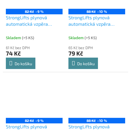
82 Kč
–9 %
88 Kč
–10 %
StrongLifts plynová
StrongLifts plynová
automatická vzpěra
automatická vzpěra
245mm/120N šedá
245mm/30N bílá
Skladem
(
>5 KS
)
Skladem
(
>5 KS
)
61 Kč bez DPH
65 Kč bez DPH
74 Kč
79 Kč
Do košíku
Do košíku
82 Kč
–9 %
88 Kč
–10 %
StrongLifts plynová
StrongLifts plynová