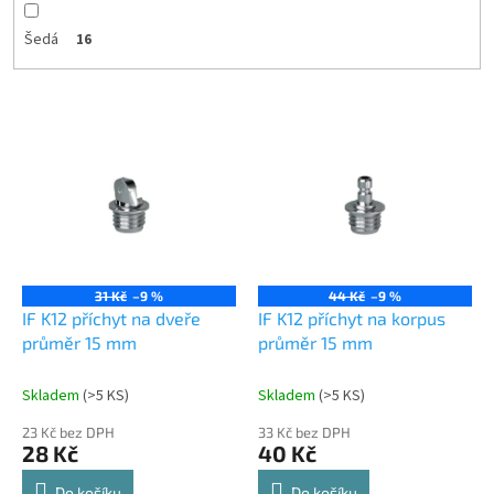
Šedá
16
V
ý
p
i
s
p
r
o
31 Kč
–9 %
44 Kč
–9 %
d
IF K12 příchyt na dveře
IF K12 příchyt na korpus
u
průměr 15 mm
průměr 15 mm
k
t
Skladem
(
>5 KS
)
Skladem
(
>5 KS
)
ů
23 Kč bez DPH
33 Kč bez DPH
28 Kč
40 Kč
Do košíku
Do košíku