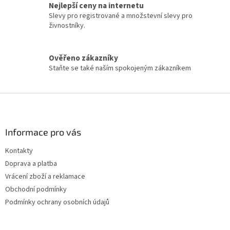
ý
Nejlepší ceny na internetu
p
Slevy pro registrované a množstevní slevy pro
i
živnostníky.
s
u
Ověřeno zákazníky
Staňte se také naším spokojeným zákazníkem
Z
á
p
a
Informace pro vás
t
Kontakty
í
Doprava a platba
Vrácení zboží a reklamace
Obchodní podmínky
Podmínky ochrany osobních údajů