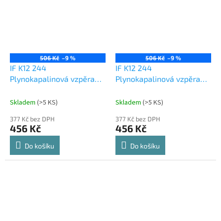
506 Kč
–9 %
506 Kč
–9 %
IF K12 244
IF K12 244
Plynokapalinová vzpěra
Plynokapalinová vzpěra
100N automatická
120N automatická
Skladem
(
>5 KS
)
Skladem
(
>5 KS
)
377 Kč bez DPH
377 Kč bez DPH
456 Kč
456 Kč
Do košíku
Do košíku