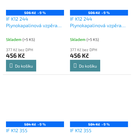
506 Kč
–9 %
506 Kč
–9 %
IF K12 244
IF K12 244
Plynokapalinová vzpěra
Plynokapalinová vzpěra
50N automatická
80N automatická
Skladem
(
>5 KS
)
Skladem
(
>5 KS
)
377 Kč bez DPH
377 Kč bez DPH
456 Kč
456 Kč
Do košíku
Do košíku
584 Kč
–9 %
584 Kč
–9 %
IF K12 355
IF K12 355