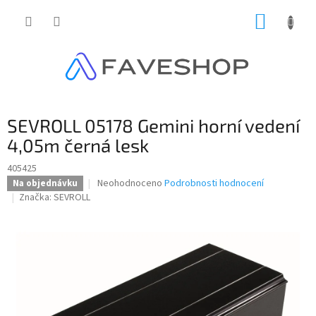
Přejít
NÁKUP
na
obsah
KOŠÍK
SEVROLL 05178 Gemini horní vedení
4,05m černá lesk
405425
Průměrné
Neohodnoceno
Podrobnosti hodnocení
Na objednávku
hodnocení
Značka:
SEVROLL
produktu
je
0,0
z
5
hvězdiček.