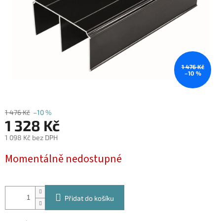
1 476 Kč
–10 %
1 476 Kč
–10 %
1 328 Kč
1 098 Kč bez DPH
Měrná
Momentálně nedostupné
cena:
Přidat do košíku