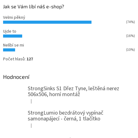
Jak se Vám líbí náš e-shop?
Velmi pěkný
(74%)
Ujde to
(16%)
Nelíbí se mi
(10%)
Počet hlasů:
127
Hodnocení
StrongSinks S1 Dřez Tyne, leštěná nerez
506x506, horní montáž
|
Hodnocení produktu je 5 z 5 hvězdiček.
StrongLumio bezdrátový vypínač
samonapájecí - černá, 1 tlačítko
|
Hodnocení produktu je 4 z 5 hvězdiček.