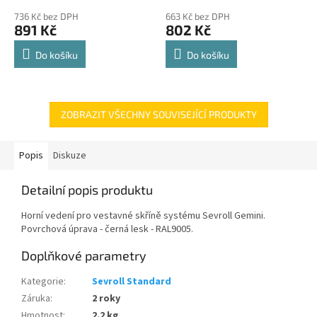
police 8kg
hodnocení
hodnocení
736 Kč bez DPH
663 Kč bez DPH
produktu
produktu
891 Kč
802 Kč
je
je
4,8
4,8
Do košíku
Do košíku
z
z
5
5
hvězdiček.
hvězdiček.
ZOBRAZIT VŠECHNY SOUVISEJÍCÍ PRODUKTY
Popis
Diskuze
Detailní popis produktu
Horní vedení pro vestavné skříně systému Sevroll Gemini.
Povrchová úprava - černá lesk - RAL9005.
Doplňkové parametry
Kategorie
:
Sevroll Standard
Záruka
:
2 roky
Hmotnost
:
2.2 kg