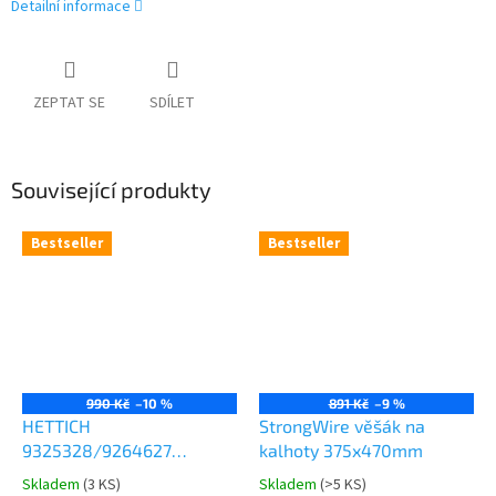
Detailní informace
ZEPTAT SE
SDÍLET
Související produkty
Bestseller
Bestseller
990 Kč
–10 %
891 Kč
–9 %
HETTICH
StrongWire věšák na
9325328/9264627
kalhoty 375x470mm
Comfort Spin 360° otočná
Skladem
(
3 KS
)
Skladem
(
>5 KS
)
Průměrné
Průměrné