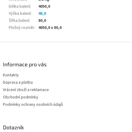
Délka balení
:
4050,0
Výška balení
:
40,0
Šířka balení
:
80,0
Plošný rozměr
:
4050,0 x 80,0
Z
á
p
a
Informace pro vás
t
Kontakty
í
Doprava a platba
Vrácení zboží a reklamace
Obchodní podmínky
Podmínky ochrany osobních údajů
Dotazník