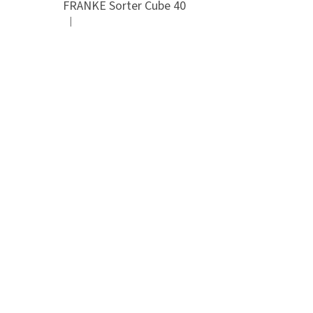
FRANKE Sorter Cube 40
|
Hodnocení produktu je 3 z 5 hvězdiček.