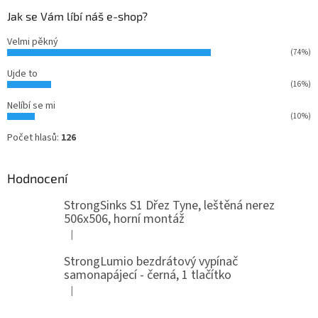
Jak se Vám líbí náš e-shop?
Velmi pěkný
(74%)
Ujde to
(16%)
Nelíbí se mi
(10%)
Počet hlasů:
126
Hodnocení
StrongSinks S1 Dřez Tyne, leštěná nerez
506x506, horní montáž
|
Hodnocení produktu je 5 z 5 hvězdiček.
StrongLumio bezdrátový vypínač
samonapájecí - černá, 1 tlačítko
|
Hodnocení produktu je 4 z 5 hvězdiček.