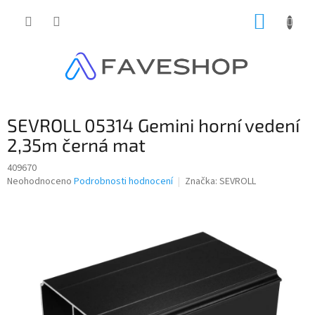
Přejít
NÁKUP
na
obsah
KOŠÍK
SEVROLL 05314 Gemini horní vedení
2,35m černá mat
409670
Průměrné
Neohodnoceno
Podrobnosti hodnocení
Značka:
SEVROLL
hodnocení
produktu
je
0,0
z
5
hvězdiček.