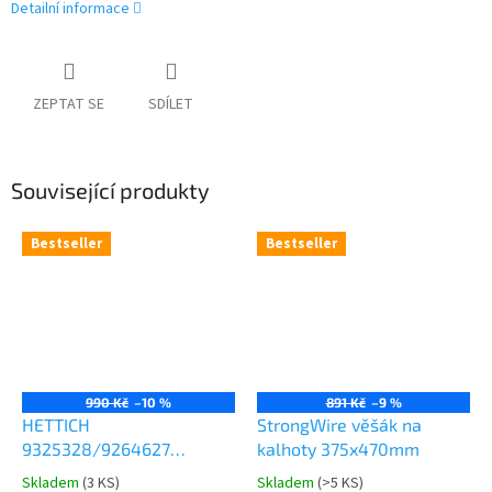
Detailní informace
ZEPTAT SE
SDÍLET
Související produkty
Bestseller
Bestseller
990 Kč
–10 %
891 Kč
–9 %
HETTICH
StrongWire věšák na
9325328/9264627
kalhoty 375x470mm
Comfort Spin 360° otočná
Skladem
(
3 KS
)
Skladem
(
>5 KS
)
Průměrné
Průměrné