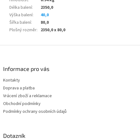
Délka balení
:
2350,0
Výška balení
:
40,0
Šířka balení
:
80,0
Plošný rozměr
:
2350,0 x 80,0
Z
á
p
a
Informace pro vás
t
Kontakty
í
Doprava a platba
Vrácení zboží a reklamace
Obchodní podmínky
Podmínky ochrany osobních údajů
Dotazník