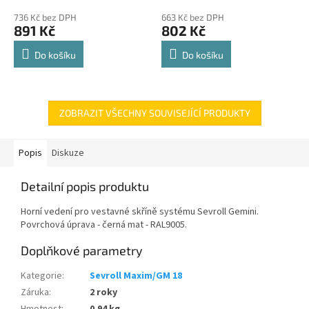
police 8kg
hodnocení
hodnocení
736 Kč bez DPH
663 Kč bez DPH
produktu
produktu
891 Kč
802 Kč
je
je
4,8
4,8
Do košíku
Do košíku
z
z
5
5
hvězdiček.
hvězdiček.
ZOBRAZIT VŠECHNY SOUVISEJÍCÍ PRODUKTY
Popis
Diskuze
Detailní popis produktu
Horní vedení pro vestavné skříně systému Sevroll Gemini.
Povrchová úprava - černá mat - RAL9005.
Doplňkové parametry
Kategorie
:
Sevroll Maxim/GM 18
Záruka
:
2 roky
Hmotnost
:
0.94 kg