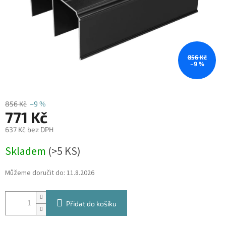
856 Kč
–9 %
856 Kč
–9 %
771 Kč
637 Kč bez DPH
Měrná
Skladem
(
>5 KS
)
cena:
Můžeme doručit do:
11.8.2026
Přidat do košíku