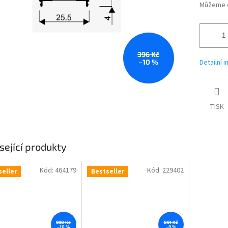
Můžeme d
396 Kč
–10 %
Detailní 
TISK
sející produkty
Kód:
464179
Kód:
229402
seller
Bestseller
990 Kč
891 Kč
–10 %
–9 %