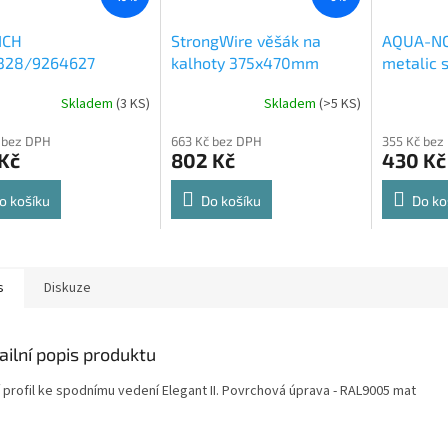
ICH
StrongWire věšák na
AQUA-NO
328/9264627
kalhoty 375x470mm
metalic s
rt Spin 360° otočná
564x500
Skladem
(
3 KS
)
Skladem
(
>5 KS
)
rné
Průměrné
Průměrné
e 8kg
cení
hodnocení
hodnocení
 bez DPH
663 Kč bez DPH
355 Kč bez
ktu
produktu
produktu
Kč
802 Kč
430 Kč
je
je
4,8
4,6
z
z
o košíku
Do košíku
Do ko
5
5
ček.
hvězdiček.
hvězdiček.
s
Diskuze
ailní popis produktu
í profil ke spodnímu vedení Elegant II. Povrchová úprava - RAL9005 mat