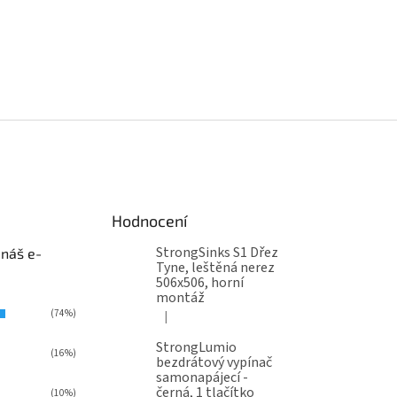
Hodnocení
StrongSinks S1 Dřez
 náš e-
Tyne, leštěná nerez
506x506, horní
montáž
(74%)
|
Hodnocení produktu je 5 z 5 hvězdiček.
StrongLumio
(16%)
bezdrátový vypínač
samonapájecí -
černá, 1 tlačítko
(10%)