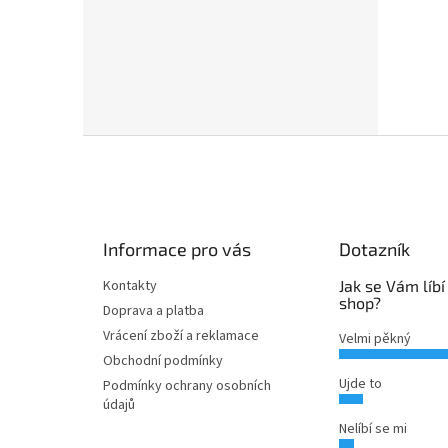
Z
á
p
a
t
Informace pro vás
Dotazník
í
Kontakty
Jak se Vám líbí
shop?
Doprava a platba
Vrácení zboží a reklamace
Velmi pěkný
Obchodní podmínky
Ujde to
Podmínky ochrany osobních
údajů
Nelíbí se mi