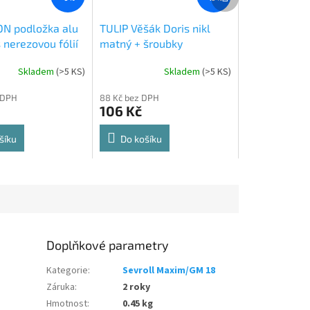
produkt
N podložka alu
TULIP Věšák Doris nikl
 nerezovou fólií
matný + šroubky
Skladem
(
>5 KS
)
Skladem
(
>5 KS
)
Průměrné
hodnocení
 DPH
88 Kč bez DPH
produktu
106 Kč
je
5,0
z
šíku
Do košíku
5
hvězdiček.
Doplňkové parametry
Kategorie
:
Sevroll Maxim/GM 18
Záruka
:
2 roky
Hmotnost
:
0.45 kg