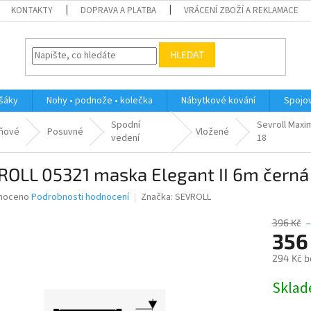
KONTAKTY
DOPRAVA A PLATBA
VRÁCENÍ ZBOŽÍ A REKLAMACE
HLEDAT
ěšáky
Nohy • podnože • kolečka
Nábytkové kování
Spojov
Spodní
Sevroll Max
íňové
Posuvné
Vložené
vedení
18
ROLL 05321 maska Elegant II 6m černá
né
noceno
Podrobnosti hodnocení
Značka:
SEVROLL
ní
u
396 Kč
–
356
294 Kč b
Měrná
Skla
ek.
cena: