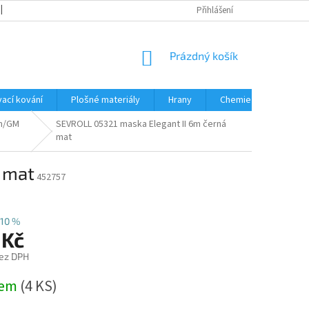
OBCHODNÍ PODMÍNKY
PODMÍNKY OCHRANY OSOBNÍCH ÚDAJŮ
Přihlášení
NÁKUPNÍ
Prázdný košík
KOŠÍK
ací kování
Plošné materiály
Hrany
Chemie • doplňky
im/GM
SEVROLL 05321 maska Elegant II 6m černá
mat
 mat
452757
10 %
 Kč
ez DPH
dem
(
4 KS
)