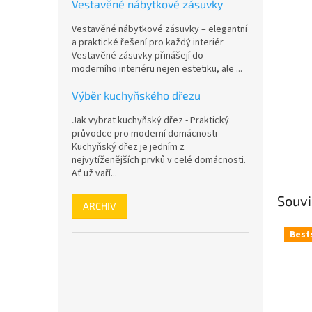
a
Vestavěné nábytkové zásuvky
n
Vestavěné nábytkové zásuvky – elegantní
e
a praktické řešení pro každý interiér
l
Vestavěné zásuvky přinášejí do
moderního interiéru nejen estetiku, ale ...
Výběr kuchyňského dřezu
Jak vybrat kuchyňský dřez - Praktický
průvodce pro moderní domácnosti
Kuchyňský dřez je jedním z
nejvytíženějších prvků v celé domácnosti.
Ať už vaří...
Souvi
ARCHIV
Best