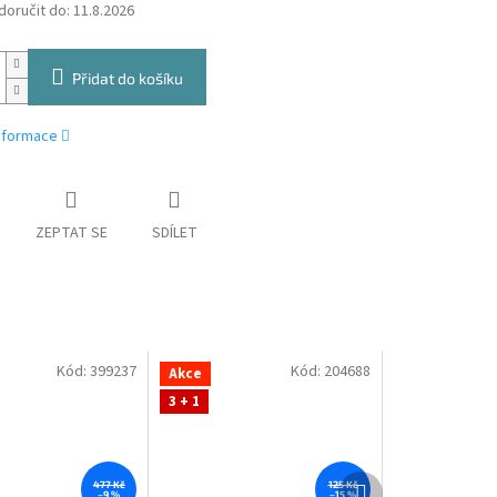
oručit do:
11.8.2026
Přidat do košíku
informace
ZEPTAT SE
SDÍLET
Kód:
399237
Kód:
204688
Akce
3 + 1
Další
477 Kč
125 Kč
–9 %
–15 %