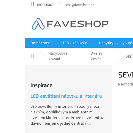
Přejít
602800440
info@faveshop.cz
na
obsah
Domácnost
LED • zásuvky
Úchytky • kliky • v
Nábytkové
Dveřní
Domů
Skř
kování
kování
P
SEV
o
s
Průměr
Neohod
Inspirace
t
hodnoce
r
produkt
LED osvětlení nábytku a interiéru
a
je
LED osvětlení v interiéru – rozdíly mezi
0,0
n
hlavním, doplňkovým a ambientním
z
n
světlem Moderní interiérové osvětlení už
5
í
dávno není jen o jedné centrální l...
hvězdič
p