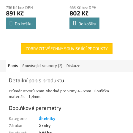
police 8kg
hodnocení
hodnocení
736 Kč bez DPH
663 Kč bez DPH
produktu
produktu
891 Kč
802 Kč
je
je
4,8
4,8
Do košíku
Do košíku
z
z
5
5
hvězdiček.
hvězdiček.
ZOBRAZIT VŠECHNY SOUVISEJÍCÍ PRODUKTY
Popis
Související soubory (2)
Diskuze
Detailní popis produktu
Průměr otvorů 6mm. Vhodné pro vruty 4 - 6mm. Tloušťka
materiálu - 1,4mm.
Doplňkové parametry
Kategorie
:
Úhelníky
Záruka
:
2 roky
Hmotnost
:
0.04 kg