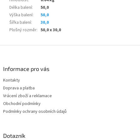
Délka balení
:
50,0
Výška balení
:
50,0
Šířka balení
:
30,0
Plošný rozměr
:
50,0 x 30,0
Z
á
p
a
Informace pro vás
t
Kontakty
í
Doprava a platba
Vrácení zboží a reklamace
Obchodní podmínky
Podmínky ochrany osobních údajů
Dotazník