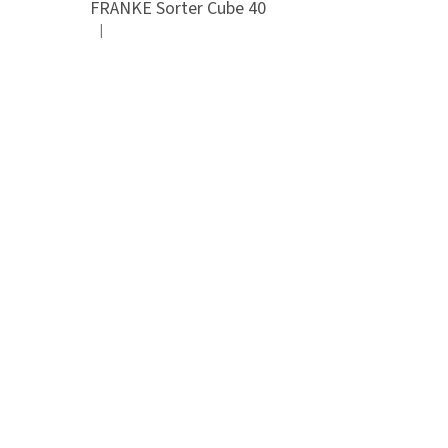
FRANKE Sorter Cube 40
|
Hodnocení produktu je 3 z 5 hvězdiček.