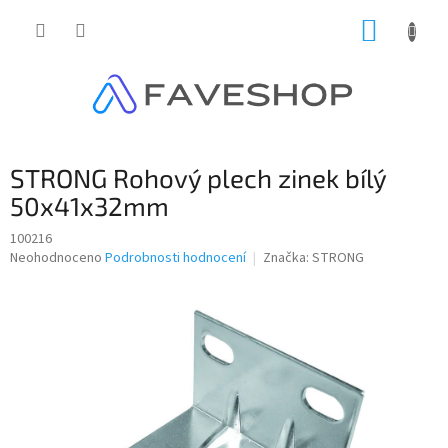
Přejít
NÁKUP
na
obsah
KOŠÍK
STRONG Rohový plech zinek bílý
50x41x32mm
100216
Průměrné
Neohodnoceno
Podrobnosti hodnocení
Značka:
STRONG
hodnocení
produktu
je
0,0
z
5
hvězdiček.