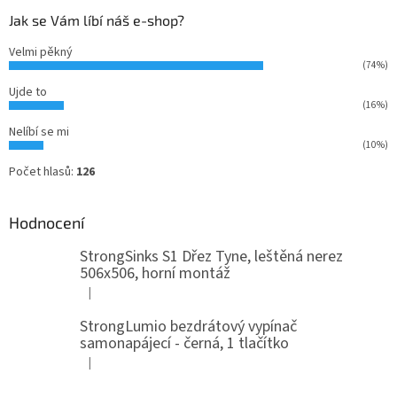
Jak se Vám líbí náš e-shop?
Velmi pěkný
(74%)
Ujde to
(16%)
Nelíbí se mi
(10%)
Počet hlasů:
126
Hodnocení
StrongSinks S1 Dřez Tyne, leštěná nerez
506x506, horní montáž
|
Hodnocení produktu je 5 z 5 hvězdiček.
StrongLumio bezdrátový vypínač
samonapájecí - černá, 1 tlačítko
|
Hodnocení produktu je 4 z 5 hvězdiček.