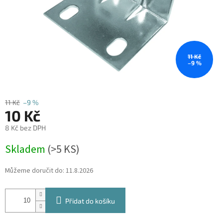
11 Kč
–9 %
11 Kč
–9 %
10 Kč
8 Kč bez DPH
Měrná
Skladem
(
>5 KS
)
cena:
Můžeme doručit do:
11.8.2026
Přidat do košíku