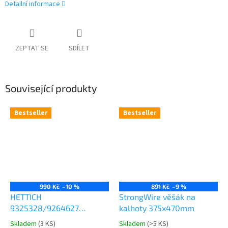
Detailní informace
ZEPTAT SE
SDÍLET
Související produkty
Bestseller
Bestseller
990 Kč
–10 %
891 Kč
–9 %
HETTICH
StrongWire věšák na
9325328/9264627
kalhoty 375x470mm
Comfort Spin 360° otočná
Skladem
(
3 KS
)
Skladem
(
>5 KS
)
Průměrné
Průměrné