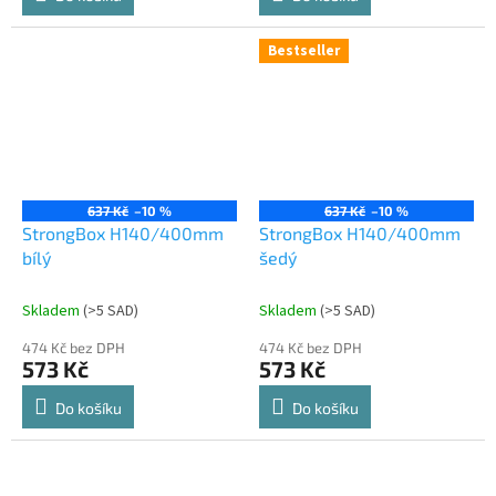
Bestseller
637 Kč
–10 %
637 Kč
–10 %
StrongBox H140/400mm
StrongBox H140/400mm
bílý
šedý
Skladem
(
>5 SAD
)
Skladem
(
>5 SAD
)
474 Kč bez DPH
474 Kč bez DPH
573 Kč
573 Kč
Do košíku
Do košíku