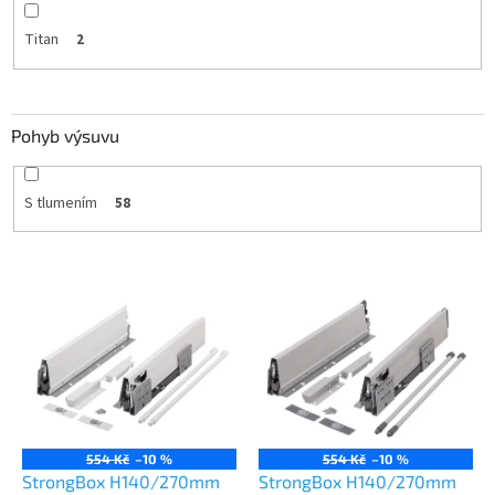
Titan
2
Pohyb výsuvu
S tlumením
58
V
ý
p
i
s
p
r
o
554 Kč
–10 %
554 Kč
–10 %
d
StrongBox H140/270mm
StrongBox H140/270mm