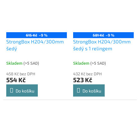
615 Kč
–9 %
581 Kč
–9 %
StrongBox H204/300mm
StrongBox H204/300mm
šedý
šedý s 1 relingem
Skladem
(
>5 SAD
)
Skladem
(
>5 SAD
)
458 Kč bez DPH
432 Kč bez DPH
554 Kč
523 Kč
Do košíku
Do košíku