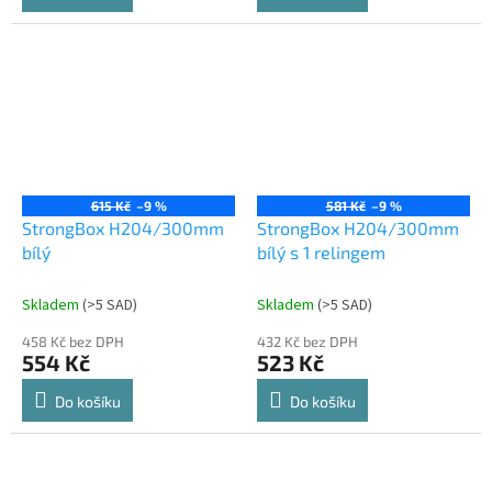
615 Kč
–9 %
581 Kč
–9 %
StrongBox H204/300mm
StrongBox H204/300mm
bílý
bílý s 1 relingem
Skladem
(
>5 SAD
)
Skladem
(
>5 SAD
)
458 Kč bez DPH
432 Kč bez DPH
554 Kč
523 Kč
Do košíku
Do košíku