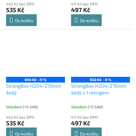
442 Kč bez DPH
411 Kč bez DPH
535 Kč
497 Kč
Do košíku
Do košíku
594 Kč
–9 %
552 Kč
–9 %
StrongBox H204/270mm
StrongBox H204/270mm
šedý
šedý s 1 relingem
Skladem
(
>5 SAD
)
Skladem
(
>5 SAD
)
442 Kč bez DPH
411 Kč bez DPH
535 Kč
497 Kč
Do košíku
Do košíku