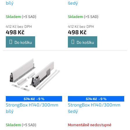
u
bílý
šedý
k
t
Skladem
(
>5 SAD
)
Skladem
(
>5 SAD
)
ů
412 Kč bez DPH
412 Kč bez DPH
498 Kč
498 Kč
Do košíku
Do košíku
574 Kč
–9 %
574 Kč
–9 %
StrongBox H140/300mm
StrongBox H140/300mm
bílý
šedý
Skladem
(
>5 SAD
)
Momentálně nedostupné