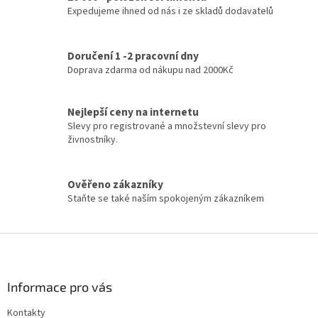
n
Expedujeme ihned od nás i ze skladů dodavatelů
í
í
p
r
v
Doručení 1 -2 pracovní dny
k
Doprava zdarma od nákupu nad 2000Kč
y
v
ý
Nejlepší ceny na internetu
p
Slevy pro registrované a množstevní slevy pro
i
živnostníky.
s
u
Ověřeno zákazníky
Staňte se také naším spokojeným zákazníkem
Z
á
p
a
Informace pro vás
t
Kontakty
í