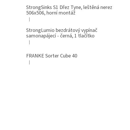
StrongSinks S1 Dřez Tyne, leštěná nerez
506x506, horní montáž
|
Hodnocení produktu je 5 z 5 hvězdiček.
StrongLumio bezdrátový vypínač
samonapájecí - černá, 1 tlačítko
|
Hodnocení produktu je 4 z 5 hvězdiček.
FRANKE Sorter Cube 40
|
Hodnocení produktu je 3 z 5 hvězdiček.