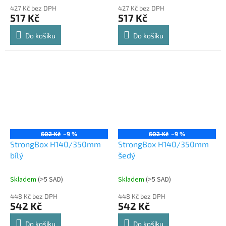
427 Kč bez DPH
427 Kč bez DPH
517 Kč
517 Kč
Do košíku
Do košíku
602 Kč
–9 %
602 Kč
–9 %
StrongBox H140/350mm
StrongBox H140/350mm
bílý
šedý
Skladem
(
>5 SAD
)
Skladem
(
>5 SAD
)
448 Kč bez DPH
448 Kč bez DPH
542 Kč
542 Kč
Do košíku
Do košíku