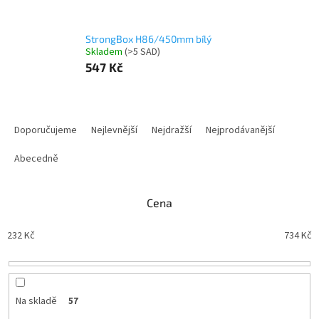
StrongBox H86/450mm bílý
Skladem
(
>5 SAD
)
547 Kč
Ř
a
Doporučujeme
Nejlevnější
Nejdražší
Nejprodávanější
z
e
Abecedně
n
í
Cena
p
r
232
Kč
734
Kč
o
d
u
k
t
Na skladě
57
ů