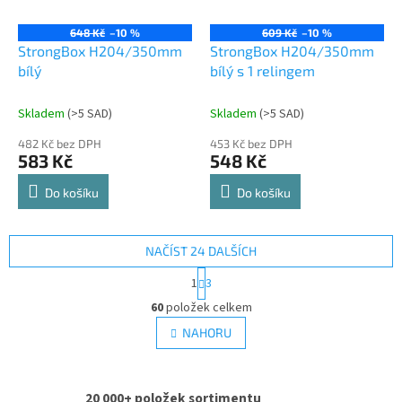
648 Kč
–10 %
609 Kč
–10 %
StrongBox H204/350mm
StrongBox H204/350mm
bílý
bílý s 1 relingem
Skladem
(
>5 SAD
)
Skladem
(
>5 SAD
)
482 Kč bez DPH
453 Kč bez DPH
583 Kč
548 Kč
Do košíku
Do košíku
NAČÍST 24 DALŠÍCH
S
1
3
t
O
r
60
položek celkem
v
á
l
NAHORU
n
á
k
d
o
v
a
á
20 000+ položek sortimentu
c