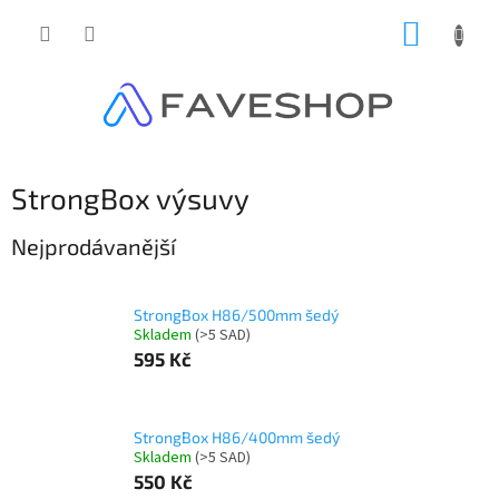
Přejít
NÁKUP
na
obsah
KOŠÍK
StrongBox výsuvy
Nejprodávanější
StrongBox H86/500mm šedý
Skladem
(
>5 SAD
)
595 Kč
StrongBox H86/400mm šedý
Skladem
(
>5 SAD
)
550 Kč