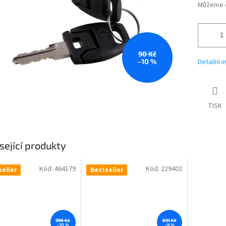
Můžeme d
90 Kč
–10 %
Detailní 
TISK
sející produkty
Kód:
464179
Kód:
229402
seller
Bestseller
990 Kč
891 Kč
–10 %
–9 %