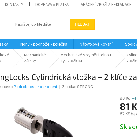
KONTAKTY
DOPRAVA A PLATBA
VRÁCENÍ ZBOŽÍ A REKLAMACE
HLEDAT
ěšáky
Nohy • podnože • kolečka
Nábytkové kování
Spojov
tkové
Mechanické
Mechanické s vyměnitelnou
Cylin
y
zámky
cyl. vložkou
vložk
ngLocks Cylindrická vložka + 2 klíče z
né
noceno
Podrobnosti hodnocení
Značka:
STRONG
ní
u
90 Kč
–1
81 
67 Kč be
Měrná
Skla
ek.
cena: