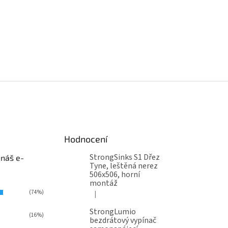
Hodnocení
StrongSinks S1 Dřez
 náš e-
Tyne, leštěná nerez
506x506, horní
montáž
(74%)
|
Hodnocení produktu je 5 z 5 hvězdiček.
StrongLumio
(16%)
bezdrátový vypínač