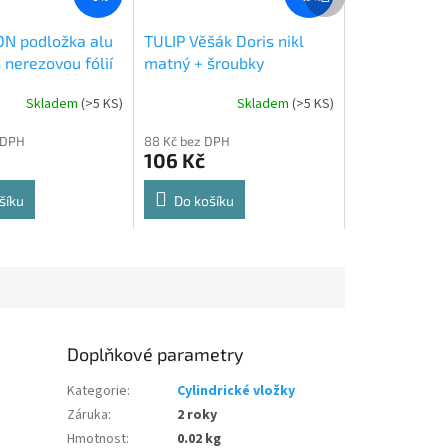
produkt
N podložka alu
TULIP Věšák Doris nikl
 nerezovou fólií
matný + šroubky
Skladem
(
>5 KS
)
Skladem
(
>5 KS
)
Průměrné
hodnocení
 DPH
88 Kč bez DPH
produktu
106 Kč
je
5,0
z
šíku
Do košíku
5
hvězdiček.
Doplňkové parametry
Kategorie
:
Cylindrické vložky
Záruka
:
2 roky
Hmotnost
:
0.02 kg