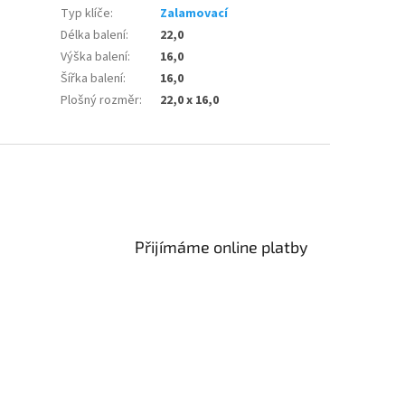
Typ klíče
:
Zalamovací
Délka balení
:
22,0
Výška balení
:
16,0
Šířka balení
:
16,0
Plošný rozměr
:
22,0 x 16,0
Přijímáme online platby