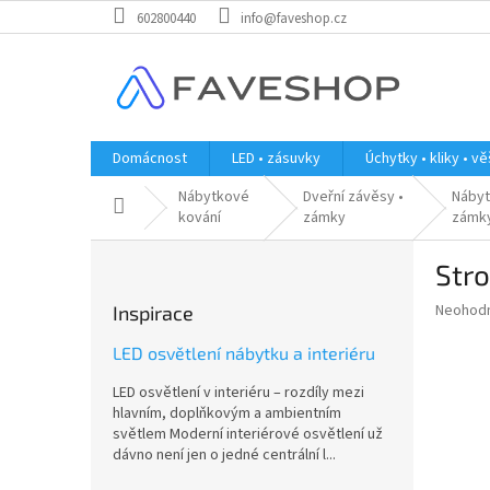
Přejít
602800440
info@faveshop.cz
na
obsah
Domácnost
LED • zásuvky
Úchytky • kliky • v
Nábytkové
Dveřní závěsy •
Náby
Domů
kování
zámky
zámk
P
Stro
o
s
Průměr
Neohod
Inspirace
t
hodnoce
r
produkt
LED osvětlení nábytku a interiéru
a
je
LED osvětlení v interiéru – rozdíly mezi
0,0
n
hlavním, doplňkovým a ambientním
z
n
světlem Moderní interiérové osvětlení už
5
í
dávno není jen o jedné centrální l...
hvězdič
p