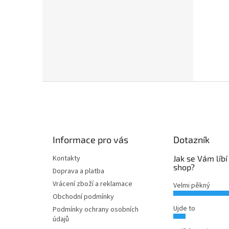
Z
á
p
a
t
Informace pro vás
Dotazník
í
Kontakty
Jak se Vám líbí
shop?
Doprava a platba
Vrácení zboží a reklamace
Velmi pěkný
Obchodní podmínky
Ujde to
Podmínky ochrany osobních
údajů