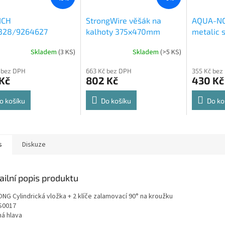
ICH
StrongWire věšák na
AQUA-NO
328/9264627
kalhoty 375x470mm
metalic s
rt Spin 360° otočná
564x500
Skladem
(
3 KS
)
Skladem
(
>5 KS
)
rné
Průměrné
Průměrné
e 8kg
cení
hodnocení
hodnocení
 bez DPH
663 Kč bez DPH
355 Kč bez
ktu
produktu
produktu
Kč
802 Kč
430 Kč
je
je
4,8
4,6
z
z
o košíku
Do košíku
Do ko
5
5
ček.
hvězdiček.
hvězdiček.
s
Diskuze
ailní popis produktu
NG Cylindrická vložka + 2 klíče zalamovací 90° na kroužku
S0017
há hlava