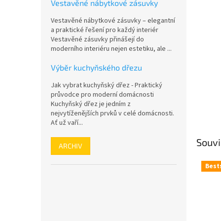
a
Vestavěné nábytkové zásuvky
n
Vestavěné nábytkové zásuvky – elegantní
e
a praktické řešení pro každý interiér
l
Vestavěné zásuvky přinášejí do
moderního interiéru nejen estetiku, ale ...
Výběr kuchyňského dřezu
Jak vybrat kuchyňský dřez - Praktický
průvodce pro moderní domácnosti
Kuchyňský dřez je jedním z
nejvytíženějších prvků v celé domácnosti.
Ať už vaří...
Souvi
ARCHIV
Best