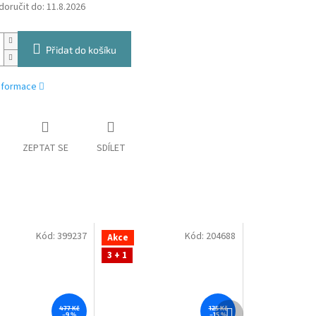
oručit do:
11.8.2026
Přidat do košíku
informace
ZEPTAT SE
SDÍLET
Kód:
399237
Kód:
204688
Akce
3 + 1
Další
477 Kč
125 Kč
–9 %
–15 %