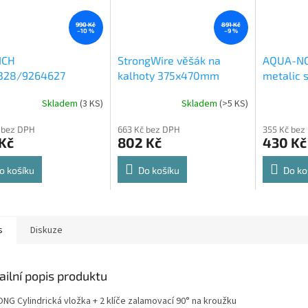
990 Kč
891 Kč
–10 %
–9 %
ICH
StrongWire věšák na
AQUA-NO
328/9264627
kalhoty 375x470mm
metalic s
rt Spin 360° otočná
564x500
Skladem
(
3 KS
)
Skladem
(
>5 KS
)
rné
Průměrné
Průměrné
e 8kg
cení
hodnocení
hodnocení
 bez DPH
663 Kč bez DPH
355 Kč bez
ktu
produktu
produktu
Kč
802 Kč
430 Kč
je
je
4,8
4,6
z
z
o košíku
Do košíku
Do ko
5
5
ček.
hvězdiček.
hvězdiček.
s
Diskuze
ailní popis produktu
NG Cylindrická vložka + 2 klíče zalamovací 90° na kroužku