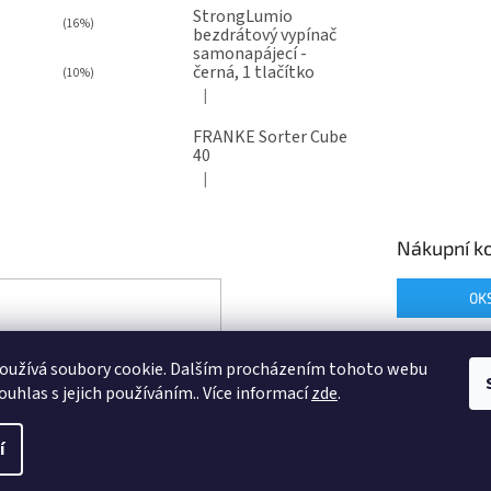
StrongLumio
(16%)
bezdrátový vypínač
samonapájecí -
černá, 1 tlačítko
(10%)
|
Hodnocení produktu je 4 z 5 hvězdiček.
FRANKE Sorter Cube
40
|
Hodnocení produktu je 3 z 5 hvězdiček.
Nákupní ko
0
K
oužívá soubory cookie. Dalším procházením tohoto webu
ouhlas s jejich používáním.. Více informací
zde
.
í