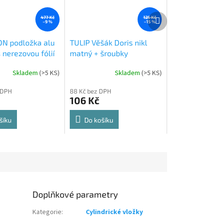
Další
477 Kč
125 Kč
–9 %
–15 %
produkt
N podložka alu
TULIP Věšák Doris nikl
 nerezovou fólií
matný + šroubky
Skladem
(
>5 KS
)
Skladem
(
>5 KS
)
Průměrné
hodnocení
 DPH
88 Kč bez DPH
produktu
106 Kč
je
5,0
z
šíku
Do košíku
5
hvězdiček.
Doplňkové parametry
Kategorie
:
Cylindrické vložky