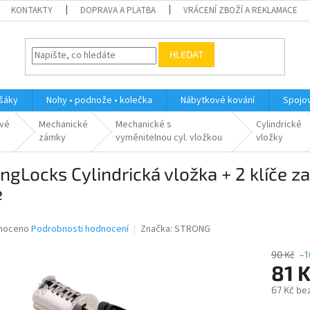
KONTAKTY
DOPRAVA A PLATBA
VRÁCENÍ ZBOŽÍ A REKLAMACE
HLEDAT
ěšáky
Nohy • podnože • kolečka
Nábytkové kování
Spojov
vé
Mechanické
Mechanické s
Cylindrické
zámky
vyměnitelnou cyl. vložkou
vložky
ngLocks Cylindrická vložka + 2 klíče z
e
né
noceno
Podrobnosti hodnocení
Značka:
STRONG
ní
u
90 Kč
–1
81 
67 Kč be
Měrná