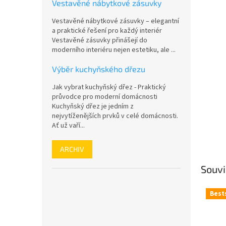
a
Vestavěné nábytkové zásuvky
hvězdič
n
Vestavěné nábytkové zásuvky – elegantní
e
a praktické řešení pro každý interiér
l
Vestavěné zásuvky přinášejí do
moderního interiéru nejen estetiku, ale ...
Výběr kuchyňského dřezu
Jak vybrat kuchyňský dřez - Praktický
průvodce pro moderní domácnosti
Kuchyňský dřez je jedním z
nejvytíženějších prvků v celé domácnosti.
Ať už vaří...
ARCHIV
Souvi
Best