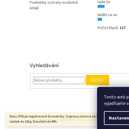
Ujde to
Podmínky ochrany osobních
údajů
Nelíbí se mi
Počet hlasů:
127
Vyhledávání
HLEDAT
Tento web p
vyjadřujete s
Slevy 20% po registrované živnostníky. Doprava zdarma od 2000Kč u balíkových
Nastaven
Copyright 2026
FAVESHOP
. Všechna práva vyhrazena.
zásilek do 15kg. Doručení do 48h.