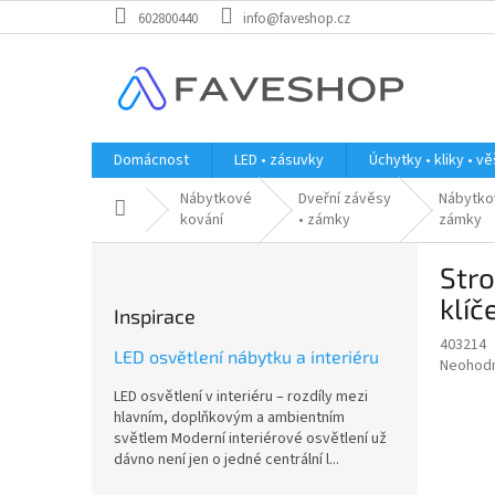
Přejít
602800440
info@faveshop.cz
na
obsah
Domácnost
LED • zásuvky
Úchytky • kliky • v
Nábytkové
Dveřní závěsy
Nábytko
Domů
kování
• zámky
zámky
P
Stro
o
s
klíč
Inspirace
t
403214
r
LED osvětlení nábytku a interiéru
Průměr
Neohod
a
hodnoce
LED osvětlení v interiéru – rozdíly mezi
n
produkt
hlavním, doplňkovým a ambientním
n
je
světlem Moderní interiérové osvětlení už
í
0,0
dávno není jen o jedné centrální l...
z
p
5