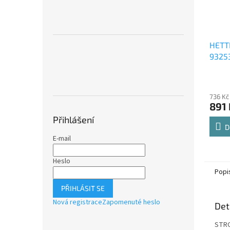
HETT
9325
Comfo
Průmě
polic
hodno
736 Kč
produ
891 
je
4,8
Přihlášení
z
D
5
E-mail
hvězdi
Heslo
Popi
PŘIHLÁSIT SE
Nová registrace
Zapomenuté heslo
Det
STRO