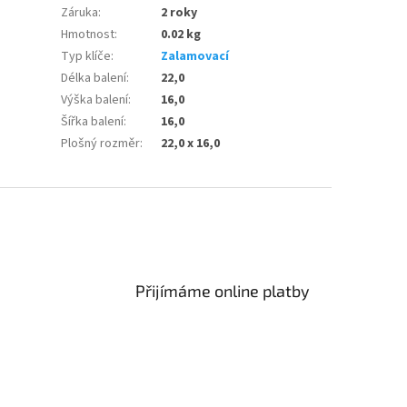
Záruka
:
2 roky
Hmotnost
:
0.02 kg
Typ klíče
:
Zalamovací
Délka balení
:
22,0
Výška balení
:
16,0
Šířka balení
:
16,0
Plošný rozměr
:
22,0 x 16,0
Přijímáme online platby