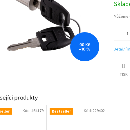
Skla
ek.
cena:
Můžeme d
90 Kč
–10 %
Detailní 
TISK
sející produkty
Kód:
464179
Kód:
229402
seller
Bestseller