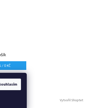
šík
S /
0 KČ
Souhlasím
Vytvořil Shoptet