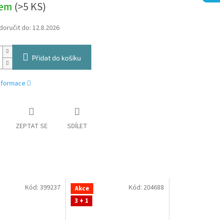
dem
(
>5 KS
)
oručit do:
12.8.2026
Přidat do košíku
informace
ZEPTAT SE
SDÍLET
Kód:
399237
Kód:
204688
Akce
3 + 1