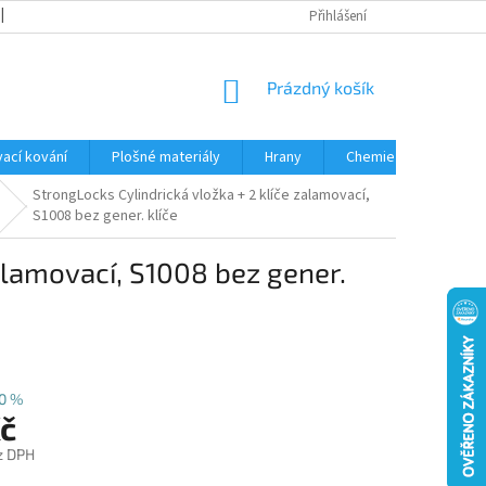
OBCHODNÍ PODMÍNKY
PODMÍNKY OCHRANY OSOBNÍCH ÚDAJŮ
Přihlášení
NÁKUPNÍ
Prázdný košík
KOŠÍK
ací kování
Plošné materiály
Hrany
Chemie • doplňky
StrongLocks Cylindrická vložka + 2 klíče zalamovací,
S1008 bez gener. klíče
alamovací, S1008 bez gener.
0 %
Kč
z DPH