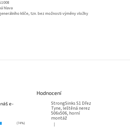
S1008
há hlava
generálního klíče, tzn. bez možnosti výměny vložky
Hodnocení
StrongSinks S1 Dřez
 náš e-
Tyne, leštěná nerez
506x506, horní
montáž
(74%)
|
Hodnocení produktu je 5 z 5 hvězdiček.