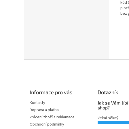
kód 
ploc
bez 
Z
á
p
a
t
Informace pro vás
Dotazník
í
Kontakty
Jak se Vám líbí
shop?
Doprava a platba
Vrácení zboží a reklamace
Velmi pěkný
Obchodní podmínky