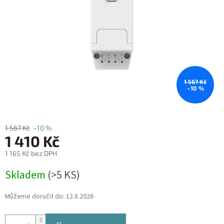
1 567 Kč
–10 %
1 567 Kč
–10 %
1 410 Kč
1 165 Kč bez DPH
Měrná
Skladem
(
>5 KS
)
cena:
Můžeme doručit do:
12.8.2026