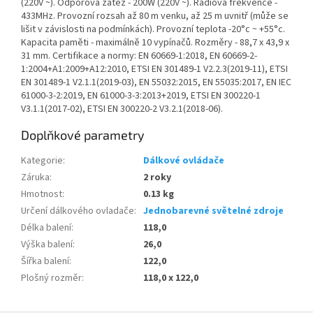
(220V ~). Odporová zátěž - 200W (220V ~). Rádiová frekvence -
433MHz. Provozní rozsah až 80 m venku, až 25 m uvnitř (může se
lišit v závislosti na podmínkách). Provozní teplota -20°c ~ +55°c.
Kapacita paměti - maximálně 10 vypínačů. Rozměry - 88,7 x 43,9 x
31 mm. Certifikace a normy: EN 60669-1:2018, EN 60669-2-
1:2004+A1:2009+A12:2010, ETSI EN 301489-1 V2.2.3(2019-11), ETSI
EN 301489-1 V2.1.1(2019-03), EN 55032:2015, EN 55035:2017, EN IEC
61000-3-2:2019, EN 61000-3-3:2013+2019, ETSI EN 300220-1
V3.1.1(2017-02), ETSI EN 300220-2 V3.2.1(2018-06).
Doplňkové parametry
Kategorie
:
Dálkové ovládače
Záruka
:
2 roky
Hmotnost
:
0.13 kg
Určení dálkového ovladače
:
Jednobarevné světelné zdroje
Délka balení
:
118,0
Výška balení
:
26,0
Šířka balení
:
122,0
Plošný rozměr
:
118,0 x 122,0