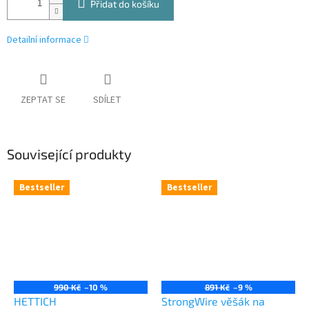
Přidat do košíku
Detailní informace
ZEPTAT SE
SDÍLET
Související produkty
Bestseller
Bestseller
990 Kč
–10 %
891 Kč
–9 %
HETTICH
StrongWire věšák na