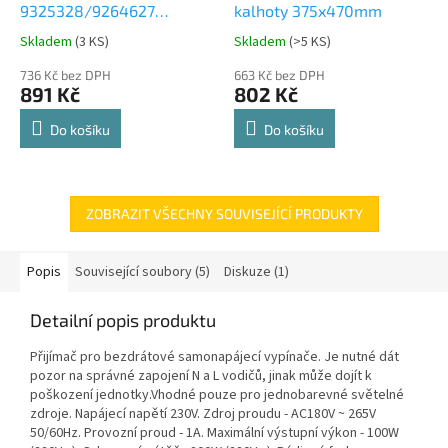
9325328/9264627
kalhoty 375x470mm
Comfort Spin 360° otočná
Skladem
(
3 KS
)
Skladem
(
>5 KS
)
Průměrné
Průměrné
police 8kg
hodnocení
hodnocení
736 Kč bez DPH
663 Kč bez DPH
produktu
produktu
891 Kč
802 Kč
je
je
4,8
4,8
Do košíku
Do košíku
z
z
5
5
hvězdiček.
hvězdiček.
ZOBRAZIT VŠECHNY SOUVISEJÍCÍ PRODUKTY
Popis
Související soubory (5)
Diskuze (1)
Detailní popis produktu
Přijímač pro bezdrátové samonapájecí vypínače. Je nutné dát
pozor na správné zapojení N a L vodičů, jinak může dojít k
poškození jednotky.Vhodné pouze pro jednobarevné světelné
zdroje. Napájecí napětí 230V. Zdroj proudu - AC180V ~ 265V
50/60Hz. Provozní proud - 1A. Maximální výstupní výkon - 100W