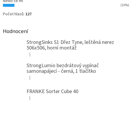
Nelíbí se mi
(10%)
Počet hlasů:
127
Hodnocení
StrongSinks S1 Dřez Tyne, leštěná nerez
506x506, horní montáž
|
Hodnocení produktu je 5 z 5 hvězdiček.
StrongLumio bezdrátový vypínač
samonapájecí - černá, 1 tlačítko
|
Hodnocení produktu je 4 z 5 hvězdiček.
FRANKE Sorter Cube 40
|
Hodnocení produktu je 3 z 5 hvězdiček.