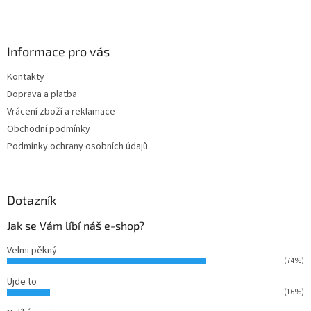
Z
á
p
a
Informace pro vás
t
Kontakty
í
Doprava a platba
Vrácení zboží a reklamace
Obchodní podmínky
Podmínky ochrany osobních údajů
Dotazník
Jak se Vám líbí náš e-shop?
Velmi pěkný
(74%)
Ujde to
(16%)