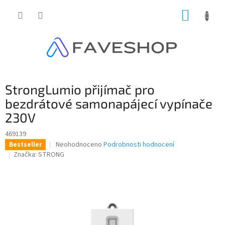
Přejít
NÁKUP
na
obsah
KOŠÍK
StrongLumio přijímač pro
bezdrátové samonapájecí vypínače
230V
469139
Průměrné
Neohodnoceno
Podrobnosti hodnocení
Bestseller
hodnocení
Značka:
STRONG
produktu
je
0,0
z
5
hvězdiček.