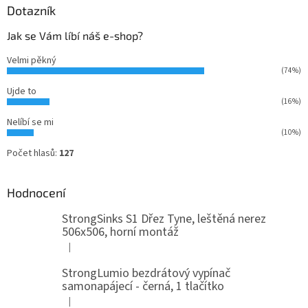
Dotazník
Jak se Vám líbí náš e-shop?
Velmi pěkný
(74%)
Ujde to
(16%)
Nelíbí se mi
(10%)
Počet hlasů:
127
Hodnocení
StrongSinks S1 Dřez Tyne, leštěná nerez
506x506, horní montáž
|
Hodnocení produktu je 5 z 5 hvězdiček.
StrongLumio bezdrátový vypínač
samonapájecí - černá, 1 tlačítko
|
Hodnocení produktu je 4 z 5 hvězdiček.