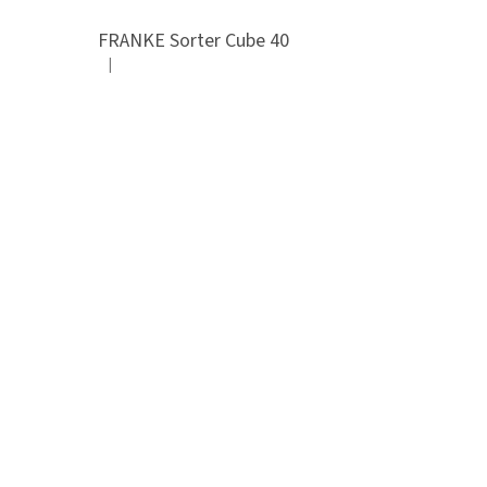
FRANKE Sorter Cube 40
|
Hodnocení produktu je 3 z 5 hvězdiček.