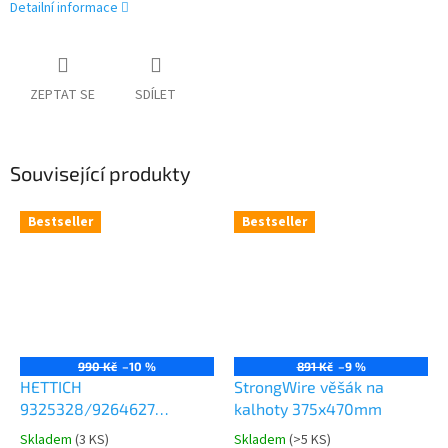
Detailní informace
ZEPTAT SE
SDÍLET
Související produkty
Bestseller
Bestseller
990 Kč
–10 %
891 Kč
–9 %
HETTICH
StrongWire věšák na
9325328/9264627
kalhoty 375x470mm
Comfort Spin 360° otočná
Skladem
(
3 KS
)
Skladem
(
>5 KS
)
Průměrné
Průměrné