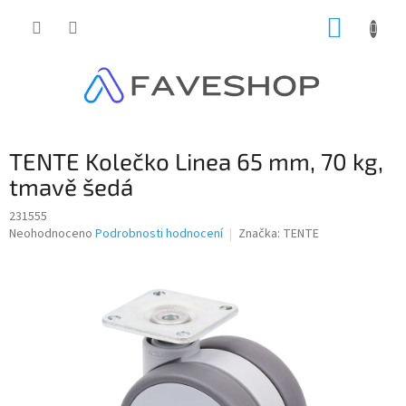
Přejít
NÁKUP
na
obsah
KOŠÍK
TENTE Kolečko Linea 65 mm, 70 kg,
tmavě šedá
231555
Průměrné
Neohodnoceno
Podrobnosti hodnocení
Značka:
TENTE
hodnocení
produktu
je
0,0
z
5
hvězdiček.