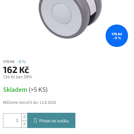
179 Kč
–9 %
179 Kč
–9 %
162 Kč
134 Kč bez DPH
Měrná
Skladem
(
>5 KS
)
cena:
Můžeme doručit do:
12.8.2026
Přidat do košíku