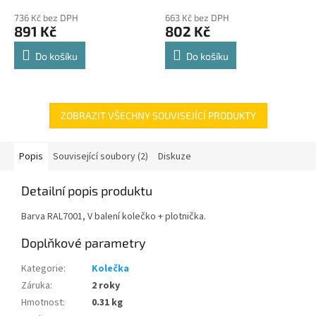
police 8kg
hodnocení
hodnocení
736 Kč bez DPH
663 Kč bez DPH
produktu
produktu
891 Kč
802 Kč
je
je
4,8
4,8
Do košíku
Do košíku
z
z
5
5
hvězdiček.
hvězdiček.
ZOBRAZIT VŠECHNY SOUVISEJÍCÍ PRODUKTY
Popis
Související soubory (2)
Diskuze
Detailní popis produktu
Barva RAL7001, V balení kolečko + plotnička.
Doplňkové parametry
Kategorie
:
Kolečka
Záruka
:
2 roky
Hmotnost
:
0.31 kg