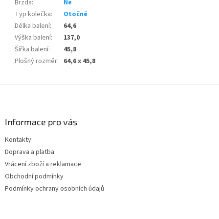
Brzda
:
Ne
Typ kolečka
:
Otočné
Délka balení
:
64,6
Výška balení
:
137,0
Šířka balení
:
45,8
Plošný rozměr
:
64,6 x 45,8
Z
á
p
a
Informace pro vás
t
Kontakty
í
Doprava a platba
Vrácení zboží a reklamace
Obchodní podmínky
Podmínky ochrany osobních údajů