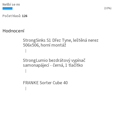
Nelíbí se mi
(10%)
Počet hlasů:
126
Hodnocení
StrongSinks S1 Dřez Tyne, leštěná nerez
506x506, horní montáž
|
Hodnocení produktu je 5 z 5 hvězdiček.
StrongLumio bezdrátový vypínač
samonapájecí - černá, 1 tlačítko
|
Hodnocení produktu je 4 z 5 hvězdiček.
FRANKE Sorter Cube 40
|
Hodnocení produktu je 3 z 5 hvězdiček.