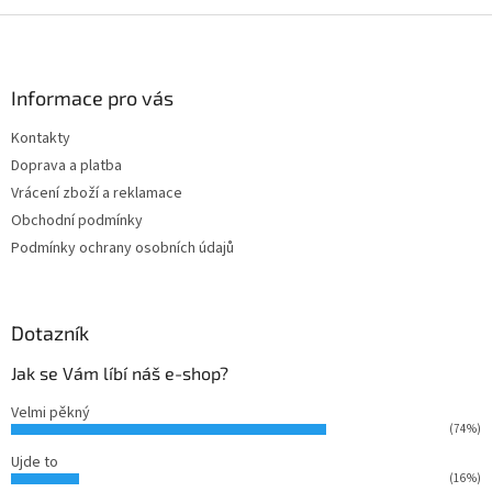
Z
á
p
a
Informace pro vás
t
Kontakty
í
Doprava a platba
Vrácení zboží a reklamace
Obchodní podmínky
Podmínky ochrany osobních údajů
Dotazník
Jak se Vám líbí náš e-shop?
Velmi pěkný
(74%)
Ujde to
(16%)