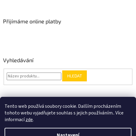
Přijímáme online platby
Vyhledávání
HLEDAT
Nákupní košík
Tento web používá soubory cookie. Dalším procházením
tohoto webu vyjadřujete souhlas s jejich používáním.. Více
0
KS /
0 KČ
informací
zde
.
Nastavení