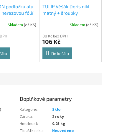
N podložka alu
TULIP Věšák Doris nikl
 nerezovou fólií
matný + šroubky
Skladem
(
>5 KS
)
Skladem
(
>5 KS
)
Průměrné
hodnocení
 DPH
88 Kč bez DPH
produktu
106 Kč
je
5,0
z
šíku
Do košíku
5
hvězdiček.
Doplňkové parametry
)
Kategorie
:
Sklo
Záruka
:
2 roky
Hmotnost
:
0.03 kg
Tloušťka skla
:
Neuvedeno