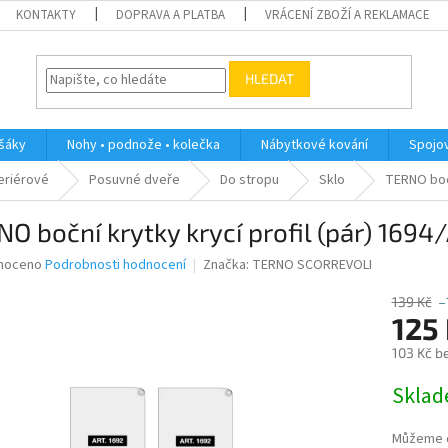
KONTAKTY
DOPRAVA A PLATBA
VRÁCENÍ ZBOŽÍ A REKLAMACE
HLEDAT
ěšáky
Nohy • podnože • kolečka
Nábytkové kování
Spojov
teriérové
Posuvné dveře
Do stropu
Sklo
TERNO bočn
O boční krytky krycí profil (pár) 1694
né
noceno
Podrobnosti hodnocení
Značka:
TERNO SCORREVOLI
ní
u
139 Kč
–
125
103 Kč b
Měrná
Skla
ek.
cena:
Můžeme d