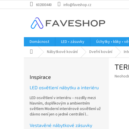
Přejít
602800440
info@faveshop.cz
na
obsah
Domácnost
LED • zásuvky
Úchytky • kliky • v
Domů
Nábytkové kování
Dveřní kování
In
P
TERN
o
s
Průměr
Neohod
Inspirace
t
hodnoce
r
produkt
LED osvětlení nábytku a interiéru
a
je
LED osvětlení v interiéru – rozdíly mezi
0,0
n
hlavním, doplňkovým a ambientním
z
n
světlem Moderní interiérové osvětlení už
5
í
dávno není jen o jedné centrální l...
hvězdič
p
a
Vestavěné nábytkové zásuvky