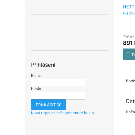
HETT
9325
Comfo
Průmě
polic
hodno
736 Kč
produ
891 
je
4,8
z
D
5
Přihlášení
hvězdi
E-mail
Popi
Heslo
Det
PŘIHLÁSIT SE
Boční
Nová registrace
Zapomenuté heslo