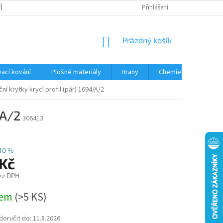
OBCHODNÍ PODMÍNKY
PODMÍNKY OCHRANY OSOBNÍCH ÚDAJŮ
Přihlášení
NÁKUPNÍ
Prázdný košík
KOŠÍK
ací kování
Plošné materiály
Hrany
Chemie • doplňky
í krytky krycí profil (pár) 1694/A/2
/A/2
306413
10 %
 Kč
ez DPH
dem
(
>5 KS
)
oručit do:
11.8.2026