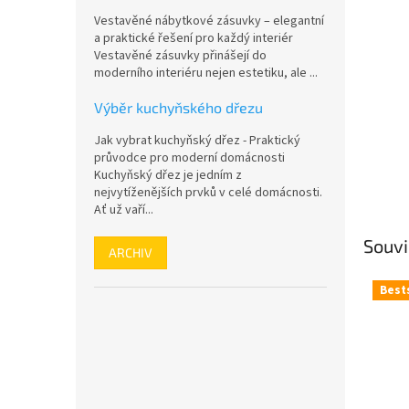
n
Vestavěné nábytkové zásuvky – elegantní
e
a praktické řešení pro každý interiér
l
Vestavěné zásuvky přinášejí do
moderního interiéru nejen estetiku, ale ...
Výběr kuchyňského dřezu
Jak vybrat kuchyňský dřez - Praktický
průvodce pro moderní domácnosti
Kuchyňský dřez je jedním z
nejvytíženějších prvků v celé domácnosti.
Ať už vaří...
Souvi
ARCHIV
Best