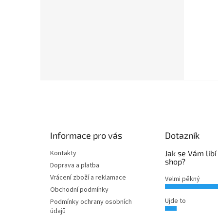
Z
á
p
a
t
Informace pro vás
Dotazník
í
Kontakty
Jak se Vám líbí
shop?
Doprava a platba
Vrácení zboží a reklamace
Velmi pěkný
Obchodní podmínky
Ujde to
Podmínky ochrany osobních
údajů