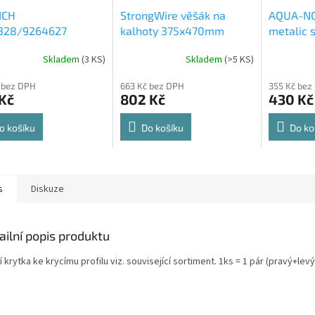
ICH
StrongWire věšák na
AQUA-NO
328/9264627
kalhoty 375x470mm
metalic s
rt Spin 360° otočná
564x500
Skladem
(
3 KS
)
Skladem
(
>5 KS
)
rné
Průměrné
Průměrné
e 8kg
cení
hodnocení
hodnocení
 bez DPH
663 Kč bez DPH
355 Kč bez
ktu
produktu
produktu
Kč
802 Kč
430 Kč
je
je
4,8
4,6
z
z
o košíku
Do košíku
Do ko
5
5
ček.
hvězdiček.
hvězdiček.
s
Diskuze
ailní popis produktu
 krytka ke krycímu profilu viz. související sortiment. 1ks = 1 pár (pravý+levý