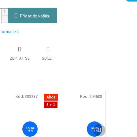
Přidat do košíku
informace
ZEPTAT SE
SDÍLET
Kód:
399237
Kód:
204688
Akce
3 + 1
Další
477 Kč
125 Kč
–9 %
–15 %
produkt