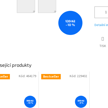
139 Kč
–10 %
Detailní 
TISK
sející produkty
Kód:
464179
Kód:
229402
seller
Bestseller
990 Kč
891 Kč
–10 %
–9 %