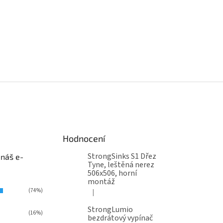
Hodnocení
StrongSinks S1 Dřez
 náš e-
Tyne, leštěná nerez
506x506, horní
montáž
(74%)
|
Hodnocení produktu je 5 z 5 hvězdiček.
StrongLumio
(16%)
bezdrátový vypínač