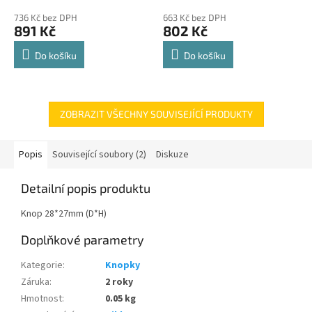
police 8kg
hodnocení
hodnocení
736 Kč bez DPH
663 Kč bez DPH
produktu
produktu
891 Kč
802 Kč
je
je
4,8
4,8
Do košíku
Do košíku
z
z
5
5
hvězdiček.
hvězdiček.
ZOBRAZIT VŠECHNY SOUVISEJÍCÍ PRODUKTY
Popis
Související soubory (2)
Diskuze
Detailní popis produktu
Knop 28*27mm (D*H)
Doplňkové parametry
Kategorie
:
Knopky
Záruka
:
2 roky
Hmotnost
:
0.05 kg