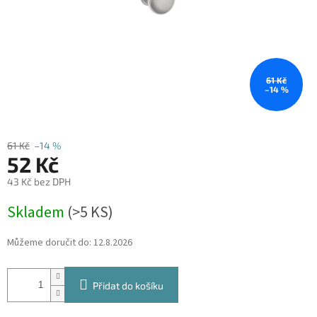
61 Kč
–14 %
61 Kč
–14 %
52 Kč
43 Kč bez DPH
Měrná
Skladem
(
>5 KS
)
cena:
Můžeme doručit do:
12.8.2026
Přidat do košíku