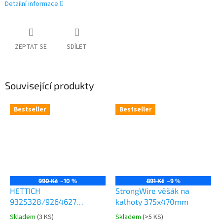
Detailní informace
ZEPTAT SE
SDÍLET
Související produkty
Bestseller
Bestseller
990 Kč
–10 %
891 Kč
–9 %
HETTICH
StrongWire věšák na
9325328/9264627
kalhoty 375x470mm
Comfort Spin 360° otočná
Skladem
(
3 KS
)
Skladem
(
>5 KS
)
Průměrné
Průměrné