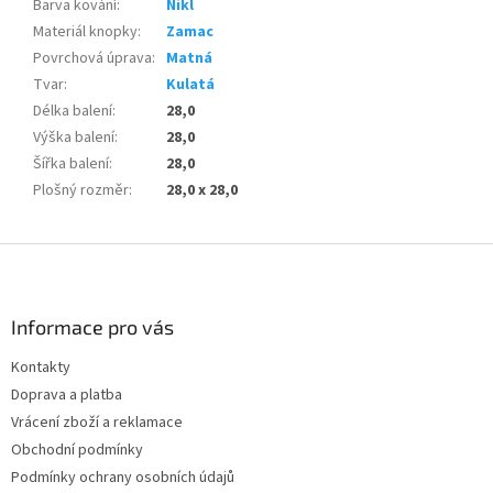
Barva kování
:
Nikl
Materiál knopky
:
Zamac
Povrchová úprava
:
Matná
Tvar
:
Kulatá
Délka balení
:
28,0
Výška balení
:
28,0
Šířka balení
:
28,0
Plošný rozměr
:
28,0 x 28,0
Z
á
p
a
Informace pro vás
t
Kontakty
í
Doprava a platba
Vrácení zboží a reklamace
Obchodní podmínky
Podmínky ochrany osobních údajů