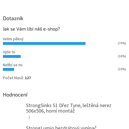
Dotazník
Jak se Vám líbí náš e-shop?
Velmi pěkný
(74%)
Ujde to
(16%)
Nelíbí se mi
(10%)
Počet hlasů:
127
Hodnocení
StrongSinks S1 Dřez Tyne, leštěná nerez
506x506, horní montáž
|
Hodnocení produktu je 5 z 5 hvězdiček.
StrongLumio bezdrátový vypínač