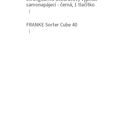
samonapájecí - černá, 1 tlačítko
|
Hodnocení produktu je 4 z 5 hvězdiček.
FRANKE Sorter Cube 40
|
Hodnocení produktu je 3 z 5 hvězdiček.