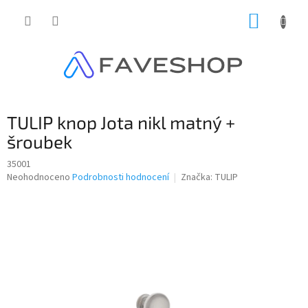
Přejít
NÁKUP
na
obsah
KOŠÍK
TULIP knop Jota nikl matný +
šroubek
35001
Průměrné
Neohodnoceno
Podrobnosti hodnocení
Značka:
TULIP
hodnocení
produktu
je
0,0
z
5
hvězdiček.