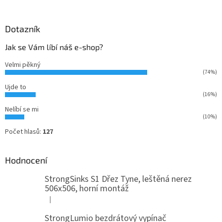
Dotazník
Jak se Vám líbí náš e-shop?
Velmi pěkný
(74%)
Ujde to
(16%)
Nelíbí se mi
(10%)
Počet hlasů:
127
Hodnocení
StrongSinks S1 Dřez Tyne, leštěná nerez
506x506, horní montáž
|
Hodnocení produktu je 5 z 5 hvězdiček.
StrongLumio bezdrátový vypínač