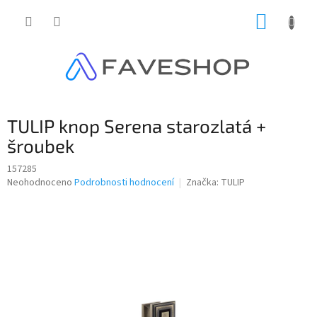
Přejít
NÁKUP
na
obsah
KOŠÍK
TULIP knop Serena starozlatá +
šroubek
157285
Průměrné
Neohodnoceno
Podrobnosti hodnocení
Značka:
TULIP
hodnocení
produktu
je
0,0
z
5
hvězdiček.