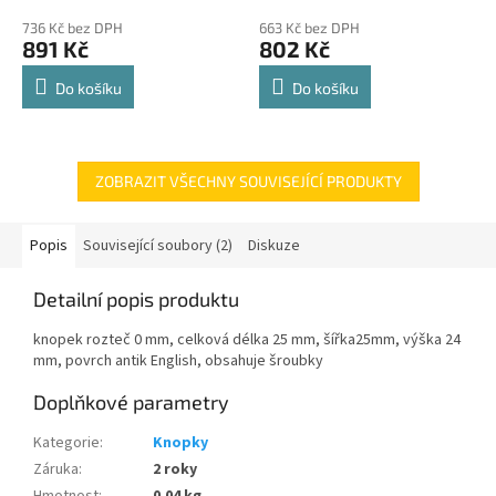
police 8kg
hodnocení
hodnocení
736 Kč bez DPH
663 Kč bez DPH
produktu
produktu
891 Kč
802 Kč
je
je
4,8
4,8
Do košíku
Do košíku
z
z
5
5
hvězdiček.
hvězdiček.
ZOBRAZIT VŠECHNY SOUVISEJÍCÍ PRODUKTY
Popis
Související soubory (2)
Diskuze
Detailní popis produktu
knopek rozteč 0 mm, celková délka 25 mm, šířka25mm, výška 24
mm, povrch antik English, obsahuje šroubky
Doplňkové parametry
Kategorie
:
Knopky
Záruka
:
2 roky
Hmotnost
:
0.04 kg