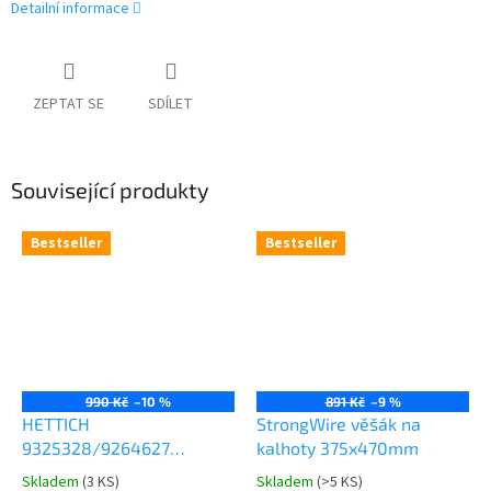
Detailní informace
ZEPTAT SE
SDÍLET
Související produkty
Bestseller
Bestseller
990 Kč
–10 %
891 Kč
–9 %
HETTICH
StrongWire věšák na
9325328/9264627
kalhoty 375x470mm
Comfort Spin 360° otočná
Skladem
(
3 KS
)
Skladem
(
>5 KS
)
Průměrné
Průměrné