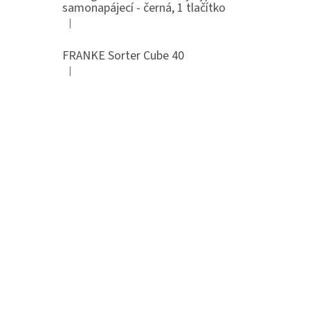
samonapájecí - černá, 1 tlačítko
|
Hodnocení produktu je 4 z 5 hvězdiček.
FRANKE Sorter Cube 40
|
Hodnocení produktu je 3 z 5 hvězdiček.