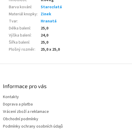
Barva kování
:
Starozlatá
Materiál knopky
:
Zinek
Tvar
:
Hranatá
Délka balení
:
25,0
Výška balení
:
24,0
Šířka balení
:
25,0
Plošný rozměr
:
25,0 x 25,0
Z
á
p
a
Informace pro vás
t
Kontakty
í
Doprava a platba
Vrácení zboží a reklamace
Obchodní podmínky
Podmínky ochrany osobních údajů