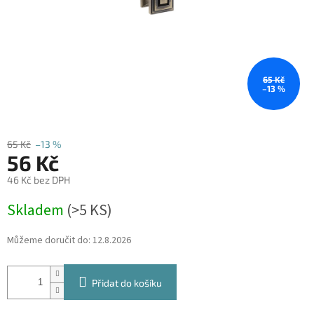
65 Kč
–13 %
65 Kč
–13 %
56 Kč
46 Kč bez DPH
Měrná
Skladem
(
>5 KS
)
cena:
Můžeme doručit do:
12.8.2026
Přidat do košíku