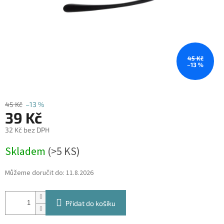
45 Kč
–13 %
45 Kč
–13 %
39 Kč
32 Kč bez DPH
Měrná
Skladem
(
>5 KS
)
cena:
Můžeme doručit do:
11.8.2026
Přidat do košíku