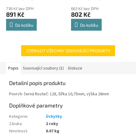
police 8kg
hodnocení
hodnocení
736 Kč bez DPH
663 Kč bez DPH
produktu
produktu
891 Kč
802 Kč
je
je
4,8
4,8
Do košíku
Do košíku
z
z
5
5
hvězdiček.
hvězdiček.
ZOBRAZIT VŠECHNY SOUVISEJÍCÍ PRODUKTY
Popis
Související soubory (1)
Diskuze
Detailní popis produktu
Povrch: černá Rozteč: 128, šířka 10,75mm, výška 26mm
Doplňkové parametry
Kategorie
:
Úchytky
Záruka
:
2 roky
Hmotnost
:
0.07 kg