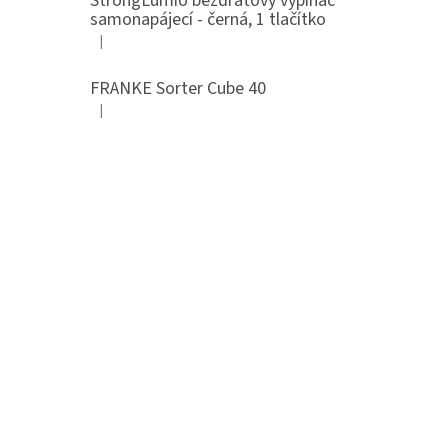
StrongLumio bezdrátový vypínač
samonapájecí - černá, 1 tlačítko
|
Hodnocení produktu je 4 z 5 hvězdiček.
FRANKE Sorter Cube 40
|
Hodnocení produktu je 3 z 5 hvězdiček.