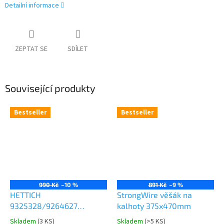
Detailní informace
ZEPTAT SE
SDÍLET
Související produkty
Bestseller
Bestseller
990 Kč
–10 %
891 Kč
–9 %
HETTICH
StrongWire věšák na
9325328/9264627
kalhoty 375x470mm
Comfort Spin 360° otočná
Skladem
(
3 KS
)
Skladem
(
>5 KS
)
Průměrné
Průměrné