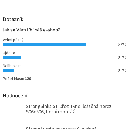
Dotazník
Jak se Vám líbí náš e-shop?
Velmi pěkný
(74%)
Ujde to
(16%)
Nelíbí se mi
(10%)
Počet hlasů:
126
Hodnocení
StrongSinks S1 Dřez Tyne, leštěná nerez
506x506, horní montáž
|
Hodnocení produktu je 5 z 5 hvězdiček.