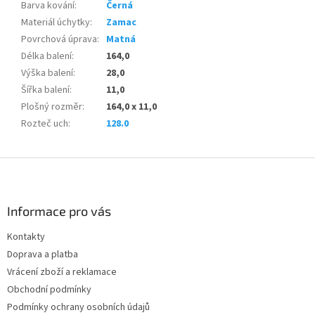
Barva kování
:
Černá
Materiál úchytky
:
Zamac
Povrchová úprava
:
Matná
Délka balení
:
164,0
Výška balení
:
28,0
Šířka balení
:
11,0
Plošný rozměr
:
164,0 x 11,0
Rozteč uch
:
128.0
Z
á
p
a
Informace pro vás
t
Kontakty
í
Doprava a platba
Vrácení zboží a reklamace
Obchodní podmínky
Podmínky ochrany osobních údajů