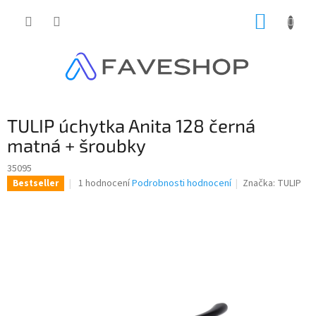
Přejít
NÁKUP
na
obsah
KOŠÍK
TULIP úchytka Anita 128 černá
matná + šroubky
35095
Průměrné
1 hodnocení
Podrobnosti hodnocení
Značka:
TULIP
Bestseller
hodnocení
produktu
je
4,0
z
5
hvězdiček.