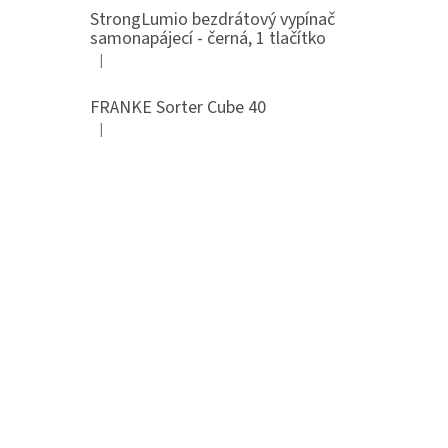
StrongLumio bezdrátový vypínač
samonapájecí - černá, 1 tlačítko
|
Hodnocení produktu je 4 z 5 hvězdiček.
FRANKE Sorter Cube 40
|
Hodnocení produktu je 3 z 5 hvězdiček.