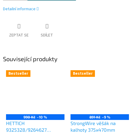
Detailní informace
ZEPTAT SE
SDÍLET
Související produkty
Bestseller
Bestseller
990 Kč
–10 %
891 Kč
–9 %
HETTICH
StrongWire věšák na
9325328/9264627
kalhoty 375x470mm