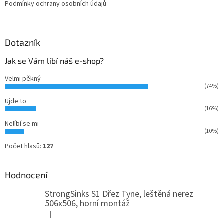
Podmínky ochrany osobních údajů
Dotazník
Jak se Vám líbí náš e-shop?
Velmi pěkný
(74%)
Ujde to
(16%)
Nelíbí se mi
(10%)
Počet hlasů:
127
Hodnocení
StrongSinks S1 Dřez Tyne, leštěná nerez
506x506, horní montáž
|
Hodnocení produktu je 5 z 5 hvězdiček.