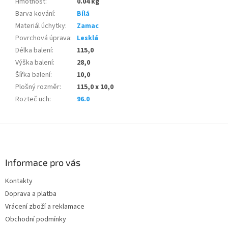
Hmotnost
:
0.04 kg
Barva kování
:
Bílá
Materiál úchytky
:
Zamac
Povrchová úprava
:
Lesklá
Délka balení
:
115,0
Výška balení
:
28,0
Šířka balení
:
10,0
Plošný rozměr
:
115,0 x 10,0
Rozteč uch
:
96.0
Z
á
p
a
Informace pro vás
t
Kontakty
í
Doprava a platba
Vrácení zboží a reklamace
Obchodní podmínky