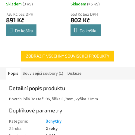
Comfort Spin 360° otočná
Skladem
(
3 KS
)
Skladem
(
>5 KS
)
Průměrné
Průměrné
police 8kg
hodnocení
hodnocení
736 Kč bez DPH
663 Kč bez DPH
produktu
produktu
891 Kč
802 Kč
je
je
4,8
4,8
Do košíku
Do košíku
z
z
5
5
hvězdiček.
hvězdiček.
ZOBRAZIT VŠECHNY SOUVISEJÍCÍ PRODUKTY
Popis
Související soubory (1)
Diskuze
Detailní popis produktu
Povrch: bílá Rozteč: 96, šířka 8,7mm, výška 23mm
Doplňkové parametry
Kategorie
:
Úchytky
Záruka
:
2 roky