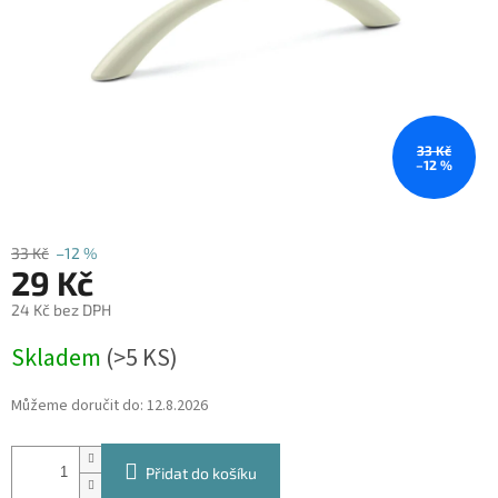
33 Kč
–12 %
33 Kč
–12 %
29 Kč
24 Kč bez DPH
Měrná
Skladem
(
>5 KS
)
cena:
Můžeme doručit do:
12.8.2026
Přidat do košíku