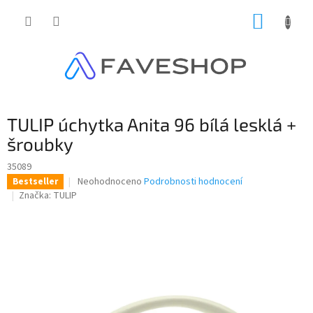
Přejít
NÁKUP
na
obsah
KOŠÍK
TULIP úchytka Anita 96 bílá lesklá +
šroubky
35089
Průměrné
Neohodnoceno
Podrobnosti hodnocení
Bestseller
hodnocení
Značka:
TULIP
produktu
je
0,0
z
5
hvězdiček.