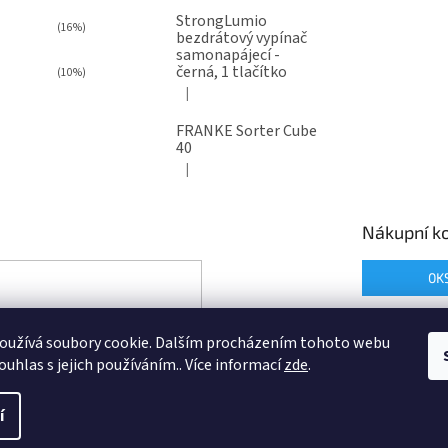
StrongLumio
(16%)
bezdrátový vypínač
samonapájecí -
černá, 1 tlačítko
(10%)
|
Hodnocení produktu je 4 z 5 hvězdiček.
FRANKE Sorter Cube
40
|
Hodnocení produktu je 3 z 5 hvězdiček.
Nákupní ko
0
K
oužívá soubory cookie. Dalším procházením tohoto webu
ouhlas s jejich používáním.. Více informací
zde
.
í