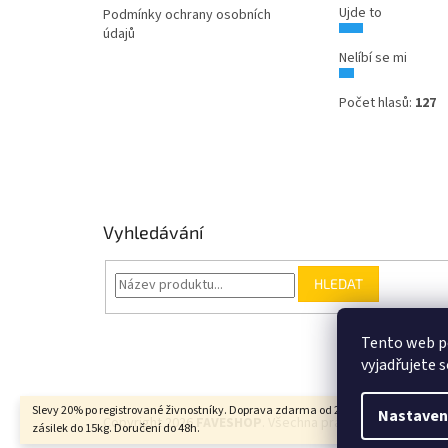
Ujde to
Podmínky ochrany osobních
údajů
Nelíbí se mi
Počet hlasů:
127
Vyhledávání
HLEDAT
Tento web p
vyjadřujete s
Slevy 20% po registrované živnostníky. Doprava zdarma od 2000Kč u balíkových
Nastaven
Copyright 2026
FAVESHOP
. Všechna práva vyhrazena.
zásilek do 15kg. Doručení do 48h.