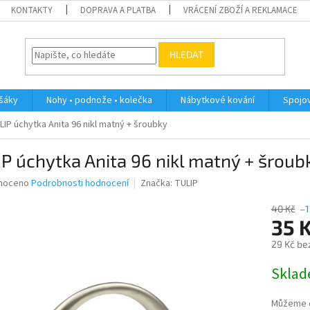
KONTAKTY
DOPRAVA A PLATBA
VRÁCENÍ ZBOŽÍ A REKLAMACE
HLEDAT
ěšáky
Nohy • podnože • kolečka
Nábytkové kování
Spojov
LIP úchytka Anita 96 nikl matný + šroubky
P úchytka Anita 96 nikl matný + šroub
né
noceno
Podrobnosti hodnocení
Značka:
TULIP
ní
u
40 Kč
–
35 
29 Kč be
Měrná
Skla
ek.
cena:
Můžeme d