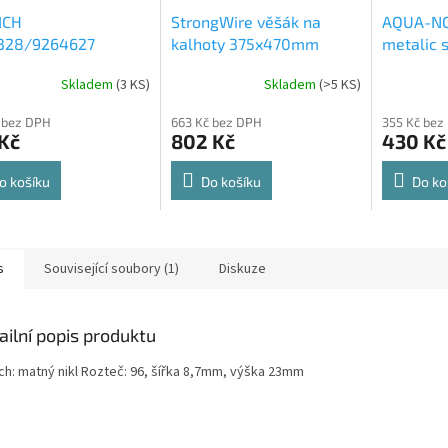
ICH
StrongWire věšák na
AQUA-NO
328/9264627
kalhoty 375x470mm
metalic s
rt Spin 360° otočná
564x500
Skladem
(
3 KS
)
Skladem
(
>5 KS
)
rné
Průměrné
Průměrné
e 8kg
cení
hodnocení
hodnocení
 bez DPH
663 Kč bez DPH
355 Kč bez
ktu
produktu
produktu
Kč
802 Kč
430 Kč
je
je
4,8
4,6
z
z
o košíku
Do košíku
Do ko
5
5
ček.
hvězdiček.
hvězdiček.
s
Související soubory (1)
Diskuze
ailní popis produktu
ch: matný nikl Rozteč: 96, šířka 8,7mm, výška 23mm