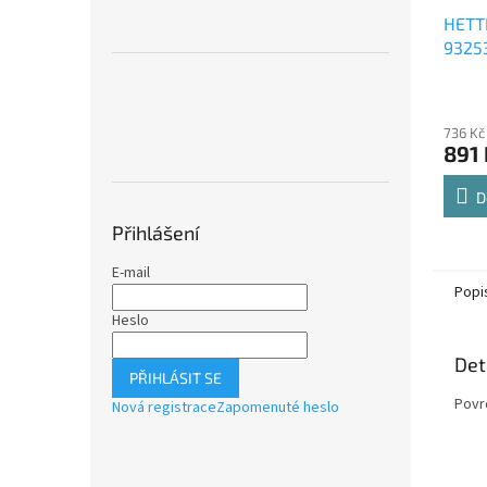
HETT
9325
Comfo
Průmě
polic
hodno
736 Kč
produ
891 
je
4,8
z
D
5
Přihlášení
hvězdi
E-mail
Popi
Heslo
Det
PŘIHLÁSIT SE
Povr
Nová registrace
Zapomenuté heslo