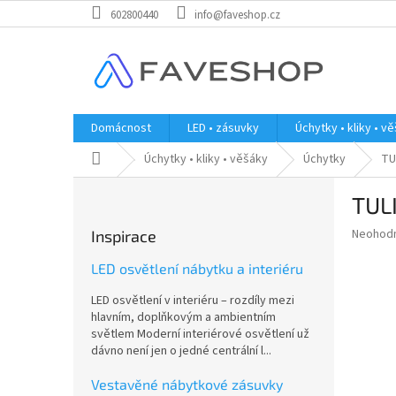
Přejít
602800440
info@faveshop.cz
na
obsah
Domácnost
LED • zásuvky
Úchytky • kliky • v
Domů
Úchytky • kliky • věšáky
Úchytky
TU
P
TULI
o
s
Průměr
Neohod
Inspirace
t
hodnoce
r
produkt
LED osvětlení nábytku a interiéru
a
je
LED osvětlení v interiéru – rozdíly mezi
0,0
n
hlavním, doplňkovým a ambientním
z
n
světlem Moderní interiérové osvětlení už
5
í
dávno není jen o jedné centrální l...
hvězdič
p
a
Vestavěné nábytkové zásuvky