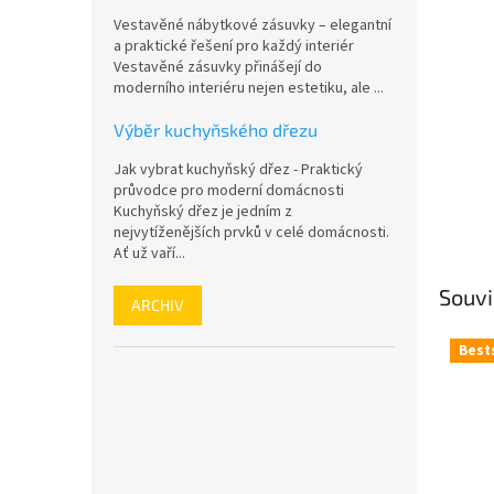
n
Vestavěné nábytkové zásuvky – elegantní
e
a praktické řešení pro každý interiér
l
Vestavěné zásuvky přinášejí do
moderního interiéru nejen estetiku, ale ...
Výběr kuchyňského dřezu
Jak vybrat kuchyňský dřez - Praktický
průvodce pro moderní domácnosti
Kuchyňský dřez je jedním z
nejvytíženějších prvků v celé domácnosti.
Ať už vaří...
Souvi
ARCHIV
Best