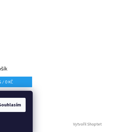
šík
S /
0 KČ
Souhlasím
Vytvořil Shoptet