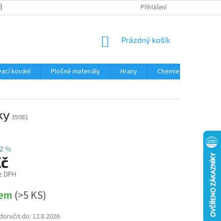
OBCHODNÍ PODMÍNKY
PODMÍNKY OCHRANY OSOBNÍCH ÚDAJŮ
Přihlášení
NÁKUPNÍ
Prázdný košík
KOŠÍK
ací kování
Plošné materiály
Hrany
Chemie • doplňky
ky
35081
12 %
Kč
z DPH
dem
(
>5 KS
)
oručit do:
12.8.2026