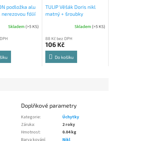
N podložka alu
TULIP Věšák Doris nikl
 nerezovou fólií
matný + šroubky
Skladem
(
>5 KS
)
Skladem
(
>5 KS
)
Průměrné
hodnocení
 DPH
88 Kč bez DPH
produktu
106 Kč
je
5,0
z
šíku
Do košíku
5
hvězdiček.
Doplňkové parametry
Kategorie
:
Úchytky
Záruka
:
2 roky
Hmotnost
:
0.04 kg
Barva kování
:
Nikl