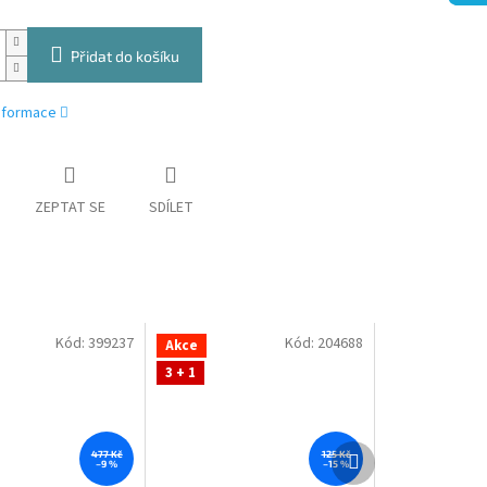
Přidat do košíku
informace
ZEPTAT SE
SDÍLET
Kód:
399237
Kód:
204688
Akce
3 + 1
Další
477 Kč
125 Kč
–9 %
–15 %
produkt