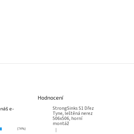
Hodnocení
StrongSinks S1 Dřez
 náš e-
Tyne, leštěná nerez
506x506, horní
montáž
(74%)
|
Hodnocení produktu je 5 z 5 hvězdiček.