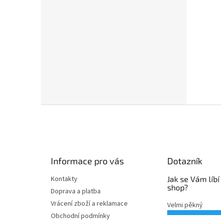
Z
á
p
a
t
Informace pro vás
Dotazník
í
Kontakty
Jak se Vám líbí
shop?
Doprava a platba
Vrácení zboží a reklamace
Velmi pěkný
Obchodní podmínky