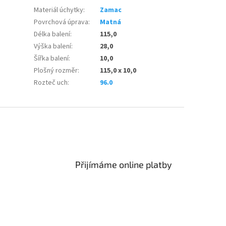
Materiál úchytky
:
Zamac
Povrchová úprava
:
Matná
Délka balení
:
115,0
Výška balení
:
28,0
Šířka balení
:
10,0
Plošný rozměr
:
115,0 x 10,0
Rozteč uch
:
96.0
Přijímáme online platby