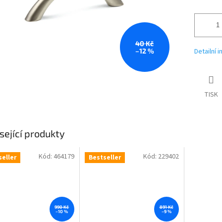
40 Kč
–12 %
Detailní 
TISK
sející produkty
Kód:
464179
Kód:
229402
seller
Bestseller
990 Kč
891 Kč
–10 %
–9 %