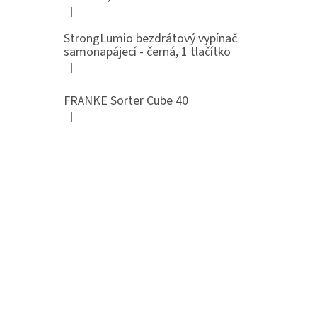
|
Hodnocení produktu je 5 z 5 hvězdiček.
StrongLumio bezdrátový vypínač
samonapájecí - černá, 1 tlačítko
|
Hodnocení produktu je 4 z 5 hvězdiček.
FRANKE Sorter Cube 40
|
Hodnocení produktu je 3 z 5 hvězdiček.