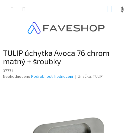
Přejít
NÁKUP
na
obsah
KOŠÍK
TULIP úchytka Avoca 76 chrom
matný + šroubky
37771
Průměrné
Neohodnoceno
Podrobnosti hodnocení
Značka:
TULIP
hodnocení
produktu
je
0,0
z
5
hvězdiček.