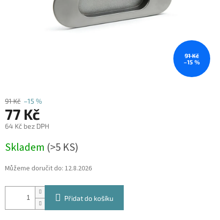
91 Kč
–15 %
91 Kč
–15 %
77 Kč
64 Kč bez DPH
Měrná
Skladem
(
>5 KS
)
cena:
Můžeme doručit do:
12.8.2026
Přidat do košíku