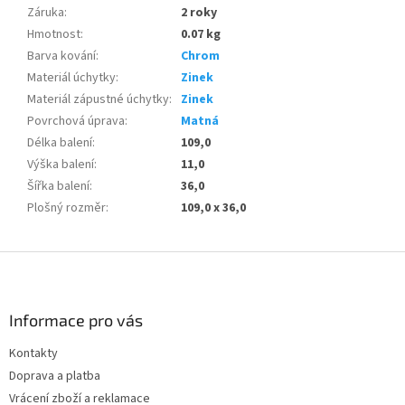
Záruka
:
2 roky
Hmotnost
:
0.07 kg
Barva kování
:
Chrom
Materiál úchytky
:
Zinek
Materiál zápustné úchytky
:
Zinek
Povrchová úprava
:
Matná
Délka balení
:
109,0
Výška balení
:
11,0
Šířka balení
:
36,0
Plošný rozměr
:
109,0 x 36,0
Z
á
p
a
Informace pro vás
t
Kontakty
í
Doprava a platba
Vrácení zboží a reklamace