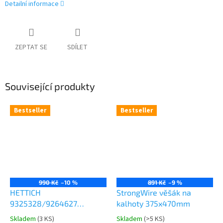
Detailní informace
ZEPTAT SE
SDÍLET
Související produkty
Bestseller
Bestseller
990 Kč
–10 %
891 Kč
–9 %
HETTICH
StrongWire věšák na
9325328/9264627
kalhoty 375x470mm
Comfort Spin 360° otočná
Skladem
(
3 KS
)
Skladem
(
>5 KS
)
Průměrné
Průměrné