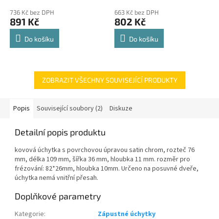
police 8kg
hodnocení
hodnocení
736 Kč bez DPH
663 Kč bez DPH
produktu
produktu
891 Kč
802 Kč
je
je
4,8
4,8
Do košíku
Do košíku
z
z
5
5
hvězdiček.
hvězdiček.
ZOBRAZIT VŠECHNY SOUVISEJÍCÍ PRODUKTY
Popis
Související soubory (2)
Diskuze
Detailní popis produktu
kovová úchytka s povrchovou úpravou satin chrom, rozteč 76
mm, délka 109 mm, šířka 36 mm, hloubka 11 mm. rozměr pro
frézování: 82*26mm, hloubka 10mm. Určeno na posuvné dveře,
úchytka nemá vnitřní přesah.
Doplňkové parametry
Kategorie
:
Zápustné úchytky