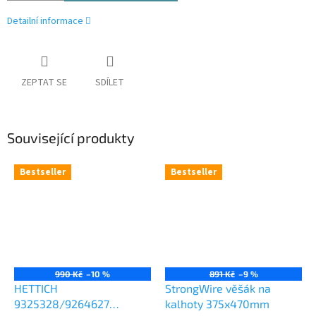
Detailní informace
ZEPTAT SE
SDÍLET
Související produkty
Bestseller
Bestseller
990 Kč
–10 %
891 Kč
–9 %
HETTICH
StrongWire věšák na
9325328/9264627
kalhoty 375x470mm