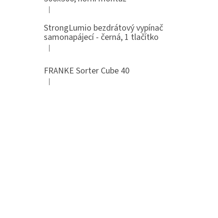
|
Hodnocení produktu je 5 z 5 hvězdiček.
StrongLumio bezdrátový vypínač
samonapájecí - černá, 1 tlačítko
|
Hodnocení produktu je 4 z 5 hvězdiček.
FRANKE Sorter Cube 40
|
Hodnocení produktu je 3 z 5 hvězdiček.