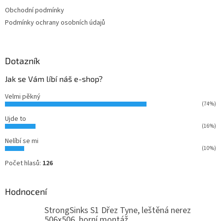
Obchodní podmínky
Podmínky ochrany osobních údajů
Dotazník
Jak se Vám líbí náš e-shop?
Velmi pěkný
(74%)
Ujde to
(16%)
Nelíbí se mi
(10%)
Počet hlasů:
126
Hodnocení
StrongSinks S1 Dřez Tyne, leštěná nerez
506x506, horní montáž