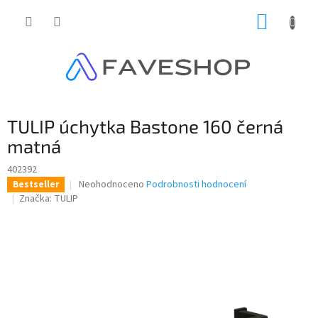
Přejít
NÁKUP
na
obsah
KOŠÍK
TULIP úchytka Bastone 160 černá
matná
402392
Průměrné
Neohodnoceno
Podrobnosti hodnocení
Bestseller
hodnocení
Značka:
TULIP
produktu
je
0,0
z
5
hvězdiček.