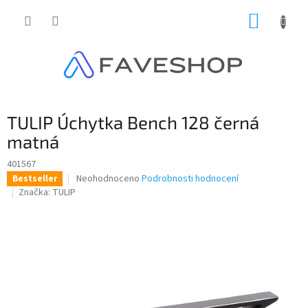
Přejít
NÁKUP
na
obsah
KOŠÍK
TULIP Úchytka Bench 128 černá
matná
401567
Průměrné
Neohodnoceno
Podrobnosti hodnocení
Bestseller
hodnocení
Značka:
TULIP
produktu
je
0,0
z
5
hvězdiček.