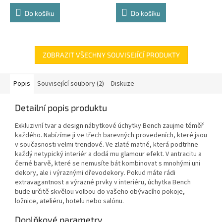
4,8
4,8
Do košíku
Do košíku
z
z
5
5
hvězdiček.
hvězdiček.
ZOBRAZIT VŠECHNY SOUVISEJÍCÍ PRODUKTY
Popis
Související soubory (2)
Diskuze
Detailní popis produktu
Exkluzivní tvar a design nábytkové úchytky Bench zaujme téměř
každého. Nabízíme ji ve třech barevných provedeních, které jsou
v současnosti velmi trendové. Ve zlaté matné, která podtrhne
každý netypický interiér a dodá mu glamour efekt. V antracitu a
černé barvě, které se nemusíte bát kombinovat s mnohými uni
dekory, ale i výraznými dřevodekory. Pokud máte rádi
extravagantnost a výrazné prvky v interiéru, úchytka Bench
bude určitě skvělou volbou do vašeho obývacího pokoje,
ložnice, ateliéru, hotelu nebo salónu.
Doplňkové parametry