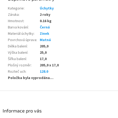
Kategorie
:
Úchytky
Záruka
:
2 roky
Hmotnost
:
0.16 kg
Barva kování
:
Černá
Materiál úchytky
:
Zinek
Povrchová úprava
:
Matná
Délka balení
:
205,0
Výška balení
:
25,0
Šířka balení
:
17,0
Plošný rozměr
:
205,0 x 17,0
Rozteč uch
:
128.0
Položka byla vyprodána…
Z
á
p
a
Informace pro vás
t