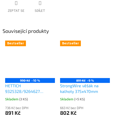
ZEPTAT SE
SDÍLET
Související produkty
Bestseller
Bestseller
990 Kč
–10 %
891 Kč
–9 %
HETTICH
StrongWire věšák na
9325328/9264627
kalhoty 375x470mm
Comfort Spin 360° otočná
Skladem
(
3 KS
)
Skladem
(
>5 KS
)
Průměrné
Průměrné
police 8kg
hodnocení
hodnocení
736 Kč bez DPH
663 Kč bez DPH
produktu
produktu
891 Kč
802 Kč
je
je