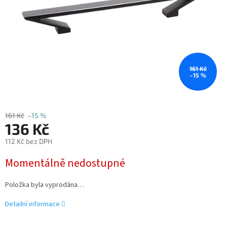
161 Kč
–15 %
161 Kč
–15 %
136 Kč
112 Kč bez DPH
Měrná
Momentálně nedostupné
cena:
Položka byla vyprodána…
Detailní informace