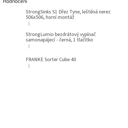
Hodnocení
StrongSinks S1 Dřez Tyne, leštěná nerez
506x506, horní montáž
|
Hodnocení produktu je 5 z 5 hvězdiček.
StrongLumio bezdrátový vypínač
samonapájecí - černá, 1 tlačítko
|
Hodnocení produktu je 4 z 5 hvězdiček.
FRANKE Sorter Cube 40
|
Hodnocení produktu je 3 z 5 hvězdiček.