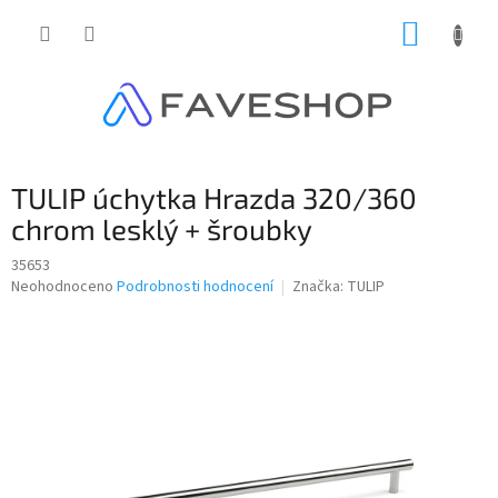
Přejít
NÁKUP
na
obsah
KOŠÍK
TULIP úchytka Hrazda 320/360
chrom lesklý + šroubky
35653
Průměrné
Neohodnoceno
Podrobnosti hodnocení
Značka:
TULIP
hodnocení
produktu
je
0,0
z
5
hvězdiček.