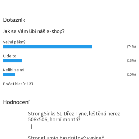
Dotazník
Jak se Vám líbí náš e-shop?
Velmi pěkný
(74%)
Ujde to
(16%)
Nelíbí se mi
(10%)
Počet hlasů:
127
Hodnocení
StrongSinks S1 Dřez Tyne, leštěná nerez
506x506, horní montáž
|
Hodnocení produktu je 5 z 5 hvězdiček.
StrongLumio bezdrátový vypínač