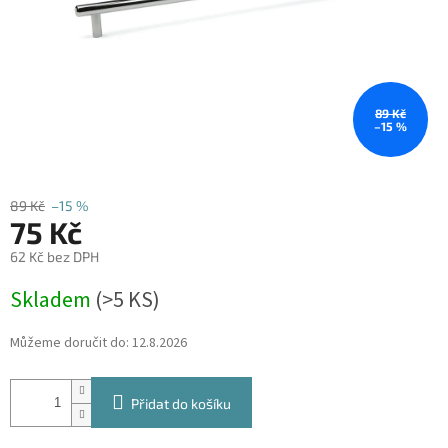
89 Kč
–15 %
89 Kč
–15 %
75 Kč
62 Kč bez DPH
Měrná
Skladem
(
>5 KS
)
cena:
Můžeme doručit do:
12.8.2026
Přidat do košíku