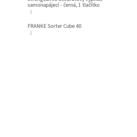
samonapájecí - černá, 1 tlačítko
|
Hodnocení produktu je 4 z 5 hvězdiček.
FRANKE Sorter Cube 40
|
Hodnocení produktu je 3 z 5 hvězdiček.