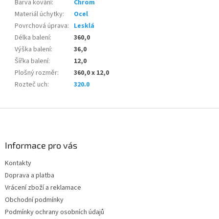
Barva kování
:
Chrom
Materiál úchytky
:
Ocel
Povrchová úprava
:
Lesklá
Délka balení
:
360,0
Výška balení
:
36,0
Šířka balení
:
12,0
Plošný rozměr
:
360,0 x 12,0
Rozteč uch
:
320.0
Z
á
p
a
Informace pro vás
t
Kontakty
í
Doprava a platba
Vrácení zboží a reklamace
Obchodní podmínky
Podmínky ochrany osobních údajů