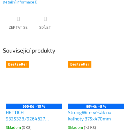
Detailní informace
ZEPTAT SE
SDÍLET
Související produkty
Bestseller
Bestseller
990 Kč
–10 %
891 Kč
–9 %
HETTICH
StrongWire věšák na
9325328/9264627
kalhoty 375x470mm
Comfort Spin 360° otočná
Skladem
(
3 KS
)
Skladem
(
>5 KS
)
Průměrné
Průměrné