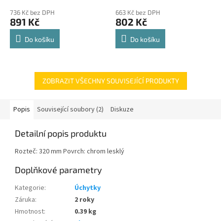
police 8kg
hodnocení
hodnocení
736 Kč bez DPH
663 Kč bez DPH
produktu
produktu
891 Kč
802 Kč
je
je
4,8
4,8
Do košíku
Do košíku
z
z
5
5
hvězdiček.
hvězdiček.
ZOBRAZIT VŠECHNY SOUVISEJÍCÍ PRODUKTY
Popis
Související soubory (2)
Diskuze
Detailní popis produktu
Rozteč: 320 mm Povrch: chrom lesklý
Doplňkové parametry
Kategorie
:
Úchytky
Záruka
:
2 roky
Hmotnost
:
0.39 kg