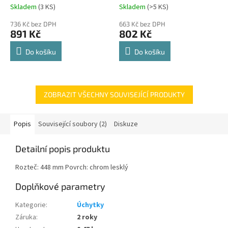
Comfort Spin 360° otočná
Skladem
(
3 KS
)
Skladem
(
>5 KS
)
Průměrné
Průměrné
police 8kg
hodnocení
hodnocení
736 Kč bez DPH
663 Kč bez DPH
produktu
produktu
891 Kč
802 Kč
je
je
4,8
4,8
Do košíku
Do košíku
z
z
5
5
hvězdiček.
hvězdiček.
ZOBRAZIT VŠECHNY SOUVISEJÍCÍ PRODUKTY
Popis
Související soubory (2)
Diskuze
Detailní popis produktu
Rozteč: 448 mm Povrch: chrom lesklý
Doplňkové parametry
Kategorie
:
Úchytky
Záruka
:
2 roky