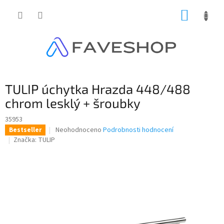
Přejít
NÁKUP
na
obsah
KOŠÍK
TULIP úchytka Hrazda 448/488
chrom lesklý + šroubky
35953
Průměrné
Neohodnoceno
Podrobnosti hodnocení
Bestseller
hodnocení
Značka:
TULIP
produktu
je
0,0
z
5
hvězdiček.