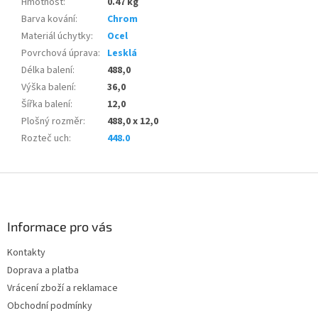
Hmotnost
:
0.47 kg
Barva kování
:
Chrom
Materiál úchytky
:
Ocel
Povrchová úprava
:
Lesklá
Délka balení
:
488,0
Výška balení
:
36,0
Šířka balení
:
12,0
Plošný rozměr
:
488,0 x 12,0
Rozteč uch
:
448.0
Z
á
p
a
Informace pro vás
t
Kontakty
í
Doprava a platba
Vrácení zboží a reklamace
Obchodní podmínky