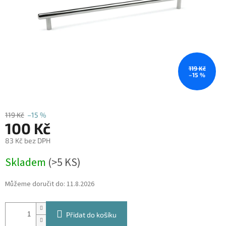
119 Kč
–15 %
119 Kč
–15 %
100 Kč
83 Kč bez DPH
Měrná
Skladem
(
>5 KS
)
cena:
Můžeme doručit do:
11.8.2026
Přidat do košíku