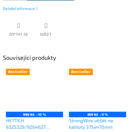
Detailní informace
ZEPTAT SE
SDÍLET
Související produkty
Bestseller
Bestseller
990 Kč
–10 %
891 Kč
–9 %
HETTICH
StrongWire věšák na
9325328/9264627
kalhoty 375x470mm