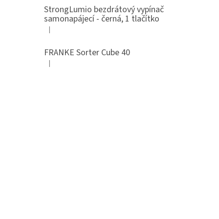
StrongLumio bezdrátový vypínač
samonapájecí - černá, 1 tlačítko
|
Hodnocení produktu je 4 z 5 hvězdiček.
FRANKE Sorter Cube 40
|
Hodnocení produktu je 3 z 5 hvězdiček.