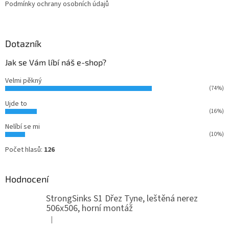
Podmínky ochrany osobních údajů
Dotazník
Jak se Vám líbí náš e-shop?
Velmi pěkný
(74%)
Ujde to
(16%)
Nelíbí se mi
(10%)
Počet hlasů:
126
Hodnocení
StrongSinks S1 Dřez Tyne, leštěná nerez
506x506, horní montáž
|
Hodnocení produktu je 5 z 5 hvězdiček.