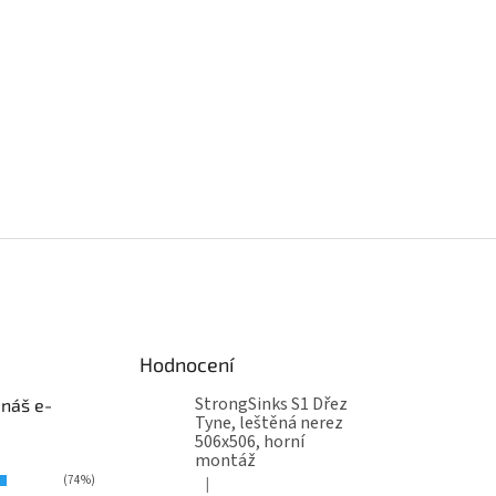
Hodnocení
StrongSinks S1 Dřez
 náš e-
Tyne, leštěná nerez
506x506, horní
montáž
(74%)
|
Hodnocení produktu je 5 z 5 hvězdiček.