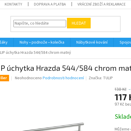
KONTAKTY
DOPRAVA A PLATBA
VRÁCENÍ ZBOŽÍ A REKLAMACE
HLEDAT
ěšáky
Nohy • podnože • kolečka
Nábytkové kování
Spojov
LIP úchytka Hrazda 544/584 chrom matný
IP úchytka Hrazda 544/584 chrom ma
Průměrné
Neohodnoceno
Podrobnosti hodnocení
Značka:
TULIP
ller
hodnocení
produktu
138 Kč
–
je
117 
0,0
97 Kč be
z
5
Měrná
Skla
hvězdiček.
cena:
Můžeme d