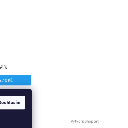
šík
S /
0 KČ
Souhlasím
Vytvořil Shoptet