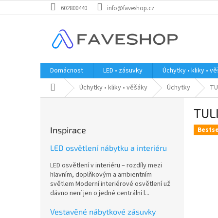
Přejít
602800440
info@faveshop.cz
na
obsah
Domácnost
LED • zásuvky
Úchytky • kliky • v
Domů
Úchytky • kliky • věšáky
Úchytky
TU
P
TUL
o
s
Inspirace
Bestse
t
r
LED osvětlení nábytku a interiéru
a
LED osvětlení v interiéru – rozdíly mezi
n
hlavním, doplňkovým a ambientním
n
světlem Moderní interiérové osvětlení už
í
dávno není jen o jedné centrální l...
p
a
Vestavěné nábytkové zásuvky