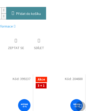
Přidat do košíku
informace
ZEPTAT SE
SDÍLET
Kód:
399237
Kód:
204688
Akce
3 + 1
Další
477 Kč
125 Kč
–9 %
–15 %
produkt