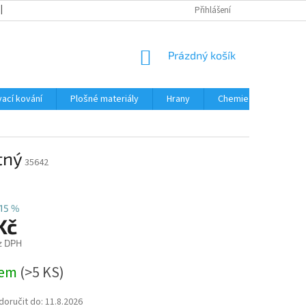
OBCHODNÍ PODMÍNKY
PODMÍNKY OCHRANY OSOBNÍCH ÚDAJŮ
Přihlášení
NÁKUPNÍ
Prázdný košík
KOŠÍK
ací kování
Plošné materiály
Hrany
Chemie • doplňky
tný
35642
15 %
Kč
z DPH
dem
(
>5 KS
)
oručit do:
11.8.2026