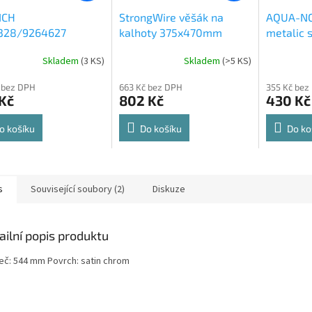
ICH
StrongWire věšák na
AQUA-NO
328/9264627
kalhoty 375x470mm
metalic s
rt Spin 360° otočná
564x500
Skladem
(
3 KS
)
Skladem
(
>5 KS
)
rné
Průměrné
Průměrné
e 8kg
cení
hodnocení
hodnocení
 bez DPH
663 Kč bez DPH
355 Kč bez
ktu
produktu
produktu
Kč
802 Kč
430 Kč
je
je
4,8
4,6
z
z
o košíku
Do košíku
Do ko
5
5
ček.
hvězdiček.
hvězdiček.
s
Související soubory (2)
Diskuze
ailní popis produktu
eč: 544 mm Povrch: satin chrom