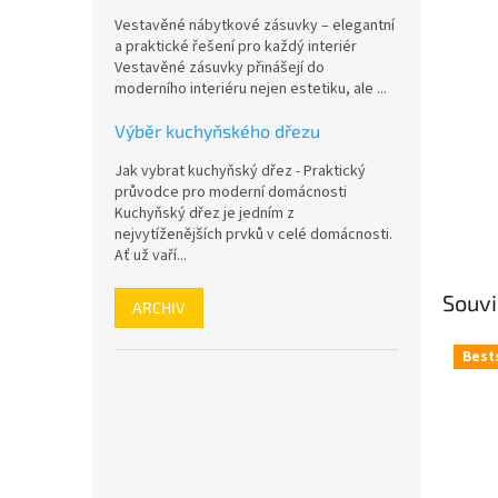
n
Vestavěné nábytkové zásuvky – elegantní
e
a praktické řešení pro každý interiér
l
Vestavěné zásuvky přinášejí do
moderního interiéru nejen estetiku, ale ...
Výběr kuchyňského dřezu
Jak vybrat kuchyňský dřez - Praktický
průvodce pro moderní domácnosti
Kuchyňský dřez je jedním z
nejvytíženějších prvků v celé domácnosti.
Ať už vaří...
Souvi
ARCHIV
Best