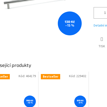
138 Kč
–15 %
Detailní 
TISK
sející produkty
Kód:
464179
Kód:
229402
seller
Bestseller
990 Kč
891 Kč
–10 %
–9 %