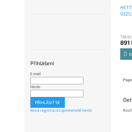
HETT
9325
Comfo
Průmě
polic
hodno
736 Kč
produ
891 
je
4,8
z
D
5
Přihlášení
hvězdi
E-mail
Popi
Heslo
Det
PŘIHLÁSIT SE
Nová registrace
Zapomenuté heslo
Rozt