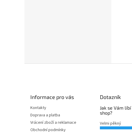
Z
á
p
a
t
Informace pro vás
Dotazník
í
Kontakty
Jak se Vám líbí
shop?
Doprava a platba
Vrácení zboží a reklamace
Velmi pěkný
Obchodní podmínky