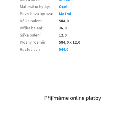
Materiál úchytky
:
Ocel
Povrchová úprava
:
Matná
Délka balení
:
584,0
Výška balení
:
36,0
Šířka balení
:
12,0
Plošný rozměr
:
584,0 x 12,0
Rozteč uch
:
544.0
Přijímáme online platby