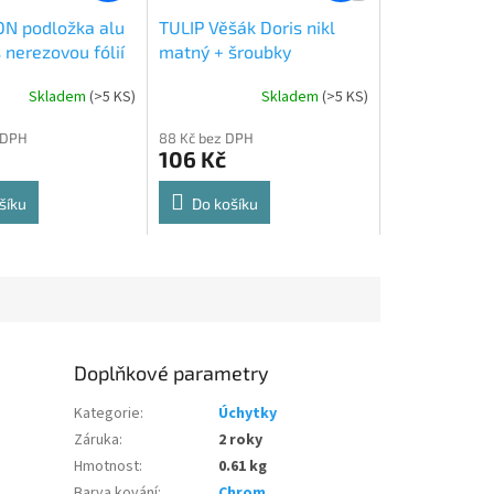
N podložka alu
TULIP Věšák Doris nikl
 nerezovou fólií
matný + šroubky
Skladem
(
>5 KS
)
Skladem
(
>5 KS
)
Průměrné
hodnocení
 DPH
88 Kč bez DPH
produktu
106 Kč
je
5,0
z
šíku
Do košíku
5
hvězdiček.
Doplňkové parametry
Kategorie
:
Úchytky
Záruka
:
2 roky
Hmotnost
:
0.61 kg
Barva kování
:
Chrom