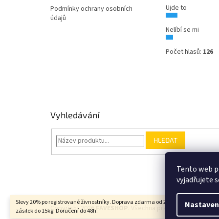
Ujde to
Podmínky ochrany osobních
údajů
Nelíbí se mi
Počet hlasů:
126
Vyhledávání
HLEDAT
Tento web p
vyjadřujete s
Slevy 20% po registrované živnostníky. Doprava zdarma od 2000Kč u balíkových
Nastaven
Copyright 2026
FAVESHOP
. Všechna práva vyhrazena.
zásilek do 15kg. Doručení do 48h.