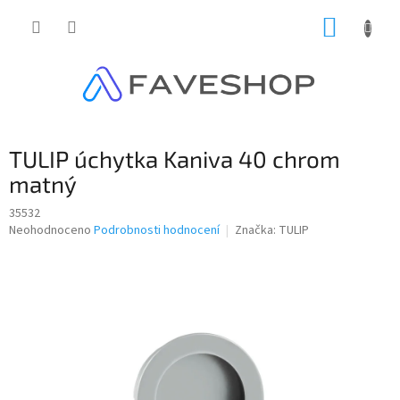
Přejít
NÁKUP
na
obsah
KOŠÍK
TULIP úchytka Kaniva 40 chrom
matný
35532
Průměrné
Neohodnoceno
Podrobnosti hodnocení
Značka:
TULIP
hodnocení
produktu
je
0,0
z
5
hvězdiček.