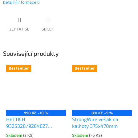
Detailní informace
ZEPTAT SE
SDÍLET
Související produkty
Bestseller
Bestseller
990 Kč
–10 %
891 Kč
–9 %
HETTICH
StrongWire věšák na
9325328/9264627
kalhoty 375x470mm
Comfort Spin 360° otočná
Skladem
(
3 KS
)
Skladem
(
>5 KS
)
Průměrné
Průměrné