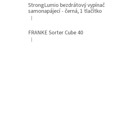
StrongLumio bezdrátový vypínač
samonapájecí - černá, 1 tlačítko
|
Hodnocení produktu je 4 z 5 hvězdiček.
FRANKE Sorter Cube 40
|
Hodnocení produktu je 3 z 5 hvězdiček.