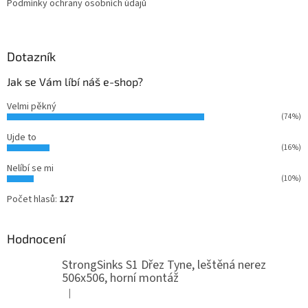
Podmínky ochrany osobních údajů
Dotazník
Jak se Vám líbí náš e-shop?
Velmi pěkný
(74%)
Ujde to
(16%)
Nelíbí se mi
(10%)
Počet hlasů:
127
Hodnocení
StrongSinks S1 Dřez Tyne, leštěná nerez
506x506, horní montáž
|
Hodnocení produktu je 5 z 5 hvězdiček.