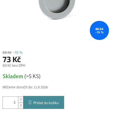
86 Kč
–15 %
86 Kč
–15 %
73 Kč
60 Kč bez DPH
Měrná
Skladem
(
>5 KS
)
cena:
Můžeme doručit do:
11.8.2026
Přidat do košíku