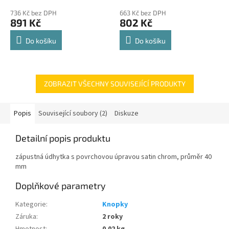
police 8kg
hodnocení
hodnocení
736 Kč bez DPH
663 Kč bez DPH
produktu
produktu
891 Kč
802 Kč
je
je
4,8
4,8
Do košíku
Do košíku
z
z
5
5
hvězdiček.
hvězdiček.
ZOBRAZIT VŠECHNY SOUVISEJÍCÍ PRODUKTY
Popis
Související soubory (2)
Diskuze
Detailní popis produktu
zápustná údhytka s povrchovou úpravou satin chrom, průměr 40
mm
Doplňkové parametry
Kategorie
:
Knopky
Záruka
:
2 roky
Hmotnost
:
0.02 kg