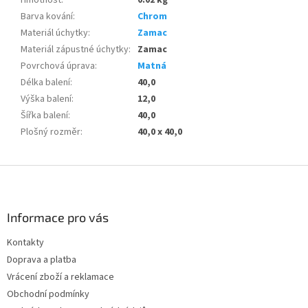
Barva kování
:
Chrom
Materiál úchytky
:
Zamac
Materiál zápustné úchytky
:
Zamac
Povrchová úprava
:
Matná
Délka balení
:
40,0
Výška balení
:
12,0
Šířka balení
:
40,0
Plošný rozměr
:
40,0 x 40,0
Z
á
p
a
Informace pro vás
t
Kontakty
í
Doprava a platba
Vrácení zboží a reklamace
Obchodní podmínky