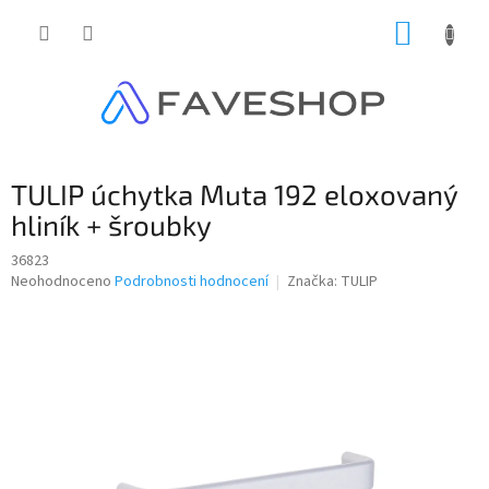
Přejít
NÁKUP
na
obsah
KOŠÍK
TULIP úchytka Muta 192 eloxovaný
hliník + šroubky
36823
Průměrné
Neohodnoceno
Podrobnosti hodnocení
Značka:
TULIP
hodnocení
produktu
je
0,0
z
5
hvězdiček.