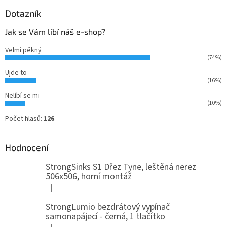
Dotazník
Jak se Vám líbí náš e-shop?
Velmi pěkný
(74%)
Ujde to
(16%)
Nelíbí se mi
(10%)
Počet hlasů:
126
Hodnocení
StrongSinks S1 Dřez Tyne, leštěná nerez
506x506, horní montáž
|
Hodnocení produktu je 5 z 5 hvězdiček.
StrongLumio bezdrátový vypínač
samonapájecí - černá, 1 tlačítko