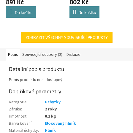
891 Kč
802 Kč
je
je
4,8
4,8
Do košíku
Do košíku
z
z
5
5
hvězdiček.
hvězdiček.
ZOBRAZIT VŠECHNY SOUVISEJÍCÍ PRODUKTY
Popis
Související soubory (2)
Diskuze
Detailní popis produktu
Popis produktu není dostupný
Doplňkové parametry
Kategorie
:
Úchytky
Záruka
:
2 roky
Hmotnost
:
0.1 kg
Barva kování
:
Eloxovaný hliník
Materiál úchytky
:
Hliník