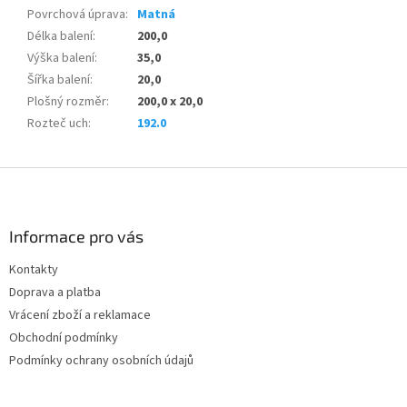
Povrchová úprava
:
Matná
Délka balení
:
200,0
Výška balení
:
35,0
Šířka balení
:
20,0
Plošný rozměr
:
200,0 x 20,0
Rozteč uch
:
192.0
Z
á
p
a
Informace pro vás
t
Kontakty
í
Doprava a platba
Vrácení zboží a reklamace
Obchodní podmínky
Podmínky ochrany osobních údajů