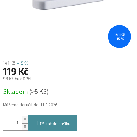
141 Kč
–15 %
141 Kč
–15 %
119 Kč
98 Kč bez DPH
Měrná
Skladem
(
>5 KS
)
cena:
Můžeme doručit do:
11.8.2026
Přidat do košíku