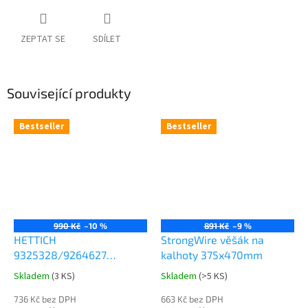
ZEPTAT SE
SDÍLET
Související produkty
Bestseller
Bestseller
990 Kč
–10 %
891 Kč
–9 %
HETTICH
StrongWire věšák na
9325328/9264627
kalhoty 375x470mm
Comfort Spin 360° otočná
Skladem
(
3 KS
)
Skladem
(
>5 KS
)
Průměrné
Průměrné
police 8kg
hodnocení
hodnocení
736 Kč bez DPH
663 Kč bez DPH
produktu
produktu