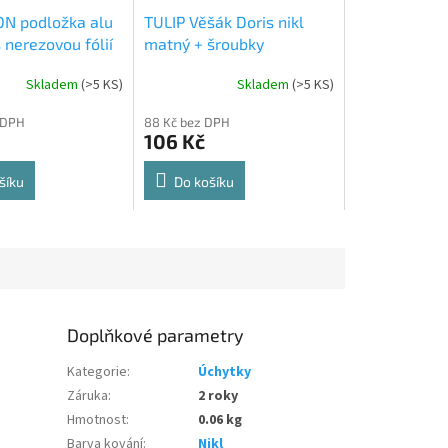
N podložka alu
TULIP Věšák Doris nikl
 nerezovou fólií
matný + šroubky
Skladem
(
>5 KS
)
Skladem
(
>5 KS
)
Průměrné
hodnocení
 DPH
88 Kč bez DPH
produktu
106 Kč
je
5,0
z
šíku
Do košíku
5
hvězdiček.
Doplňkové parametry
Kategorie
:
Úchytky
Záruka
:
2 roky
Hmotnost
:
0.06 kg
Barva kování
:
Nikl