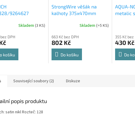
ICH
StrongWire věšák na
AQUA-NO
328/9264627
kalhoty 375x470mm
metalic s
rt Spin 360° otočná
564x500
Skladem
(
3 KS
)
Skladem
(
>5 KS
)
rné
Průměrné
Průměrné
e 8kg
cení
hodnocení
hodnocení
 bez DPH
663 Kč bez DPH
355 Kč bez
ktu
produktu
produktu
Kč
802 Kč
430 Kč
je
je
4,8
4,6
z
z
o košíku
Do košíku
Do ko
5
5
ček.
hvězdiček.
hvězdiček.
s
Související soubory (2)
Diskuze
ailní popis produktu
h: satin nikl Rozteč: 128