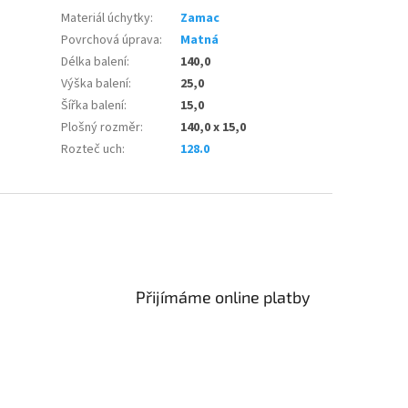
Materiál úchytky
:
Zamac
Povrchová úprava
:
Matná
Délka balení
:
140,0
Výška balení
:
25,0
Šířka balení
:
15,0
Plošný rozměr
:
140,0 x 15,0
Rozteč uch
:
128.0
Přijímáme online platby