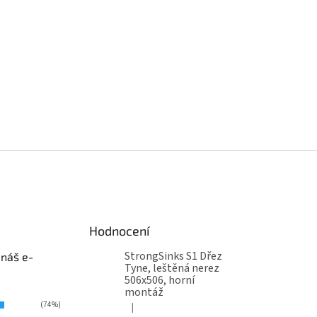
Hodnocení
StrongSinks S1 Dřez
 náš e-
Tyne, leštěná nerez
506x506, horní
montáž
(74%)
|
Hodnocení produktu je 5 z 5 hvězdiček.