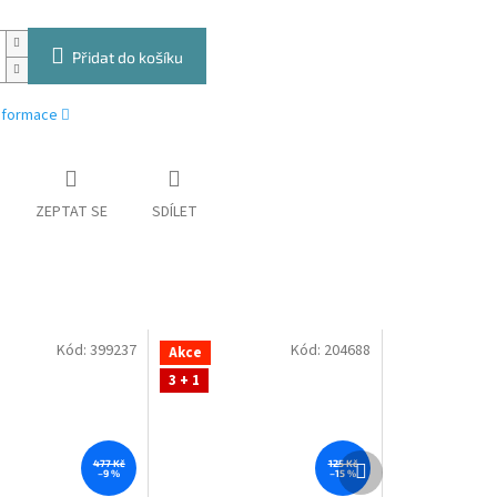
Přidat do košíku
informace
ZEPTAT SE
SDÍLET
Kód:
399237
Kód:
204688
Akce
3 + 1
Další
477 Kč
125 Kč
–9 %
–15 %
produkt