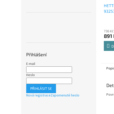
HETT
9325
Comfo
Průmě
polic
hodno
736 Kč
produ
891 
je
4,8
z
D
5
Přihlášení
hvězdi
E-mail
Popi
Heslo
Det
PŘIHLÁSIT SE
Povrc
Nová registrace
Zapomenuté heslo