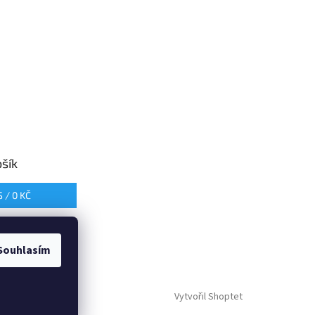
šík
S /
0 KČ
Souhlasím
Vytvořil Shoptet