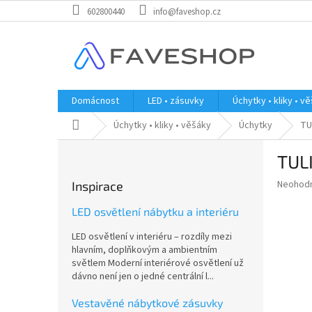
Přejít
602800440
info@faveshop.cz
na
obsah
Domácnost
LED • zásuvky
Úchytky • kliky • v
Domů
Úchytky • kliky • věšáky
Úchytky
TU
P
TULI
o
s
Průměr
Neohod
Inspirace
t
hodnoce
r
produkt
LED osvětlení nábytku a interiéru
a
je
LED osvětlení v interiéru – rozdíly mezi
0,0
n
hlavním, doplňkovým a ambientním
z
n
světlem Moderní interiérové osvětlení už
5
í
dávno není jen o jedné centrální l...
hvězdič
p
a
Vestavěné nábytkové zásuvky