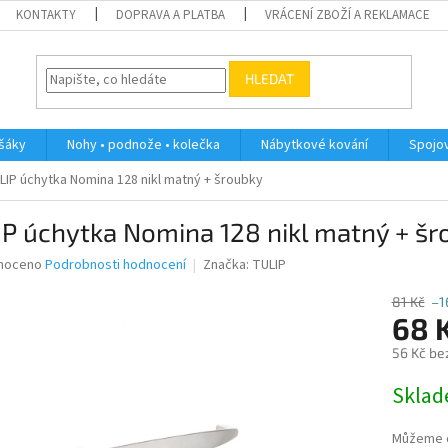
KONTAKTY
DOPRAVA A PLATBA
VRÁCENÍ ZBOŽÍ A REKLAMACE
HLEDAT
ěšáky
Nohy • podnože • kolečka
Nábytkové kování
Spojov
LIP úchytka Nomina 128 nikl matný + šroubky
P úchytka Nomina 128 nikl matný + šr
né
noceno
Podrobnosti hodnocení
Značka:
TULIP
ní
u
81 Kč
–1
68 
56 Kč be
Měrná
Skla
ek.
cena:
Můžeme d