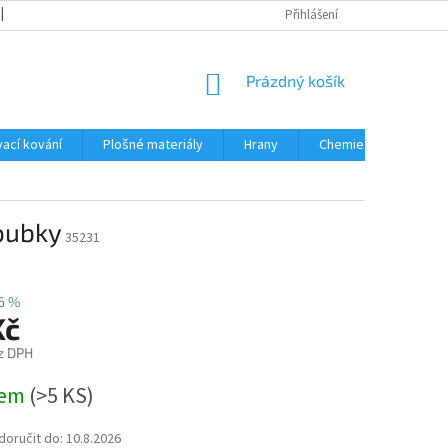
OBCHODNÍ PODMÍNKY
PODMÍNKY OCHRANY OSOBNÍCH ÚDAJŮ
Přihlášení
NÁKUPNÍ
Prázdný košík
KOŠÍK
ací kování
Plošné materiály
Hrany
Chemie • doplňky
oubky
35231
6 %
Kč
z DPH
dem
(
>5 KS
)
oručit do:
10.8.2026