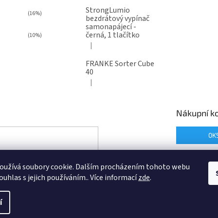
StrongLumio
(16%)
bezdrátový vypínač
samonapájecí -
černá, 1 tlačítko
(10%)
|
Hodnocení produktu je 4 z 5 hvězdiček.
FRANKE Sorter Cube
40
|
Hodnocení produktu je 3 z 5 hvězdiček.
Nákupní ko
0
K
oužívá soubory cookie. Dalším procházením tohoto webu
ouhlas s jejich používáním.. Více informací
zde
.
í