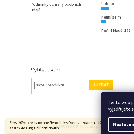
Ujde to
Podmínky ochrany osobních
údajů
Nelíbí se mi
Počet hlasů:
126
Vyhledávání
HLEDAT
Tento web p
vyjadřujete s
Slevy 20% po registrované živnostníky. Doprava zdarma od 2000Kč u balíkových
Nastaven
Copyright 2026
FAVESHOP
. Všechna práva vyhrazena.
zásilek do 15kg. Doručení do 48h.