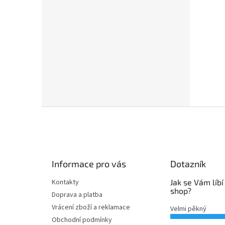
Z
á
p
a
t
Informace pro vás
Dotazník
í
Kontakty
Jak se Vám líbí
shop?
Doprava a platba
Vrácení zboží a reklamace
Velmi pěkný
Obchodní podmínky