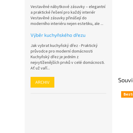
n
Vestavěné nábytkové zásuvky – elegantní
e
a praktické řešení pro každý interiér
l
Vestavěné zásuvky přinášejí do
moderního interiéru nejen estetiku, ale ...
Výběr kuchyňského dřezu
Jak vybrat kuchyňský dřez - Praktický
průvodce pro moderní domácnosti
Kuchyňský dřez je jedním z
nejvytíženějších prvků v celé domácnosti.
Ať už vaří...
Souvi
ARCHIV
Best