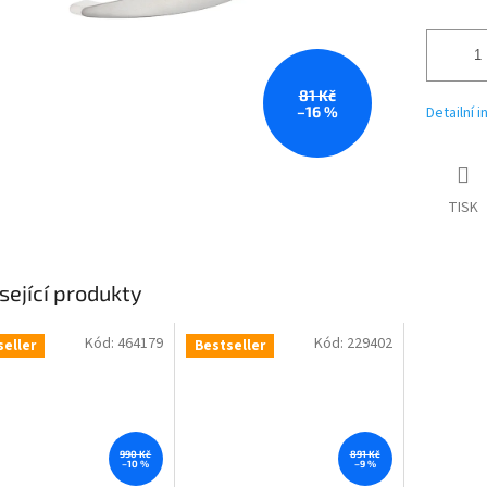
81 Kč
–16 %
Detailní 
TISK
sející produkty
Kód:
464179
Kód:
229402
seller
Bestseller
990 Kč
891 Kč
–10 %
–9 %