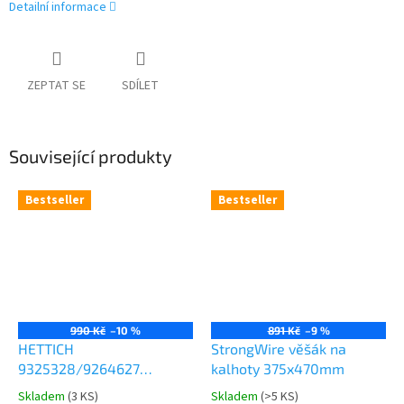
Detailní informace
ZEPTAT SE
SDÍLET
Související produkty
Bestseller
Bestseller
990 Kč
–10 %
891 Kč
–9 %
HETTICH
StrongWire věšák na
9325328/9264627
kalhoty 375x470mm
Comfort Spin 360° otočná
Skladem
(
3 KS
)
Skladem
(
>5 KS
)
Průměrné
Průměrné