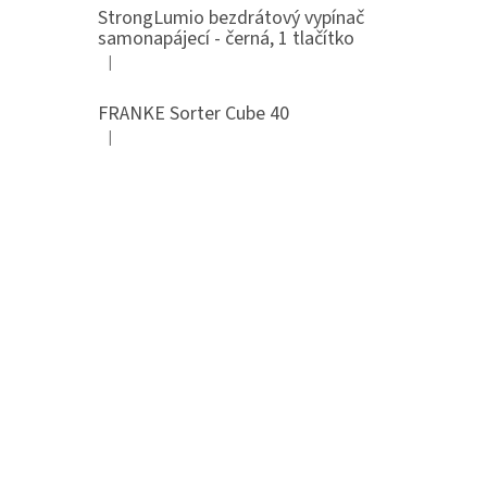
StrongLumio bezdrátový vypínač
samonapájecí - černá, 1 tlačítko
|
Hodnocení produktu je 4 z 5 hvězdiček.
FRANKE Sorter Cube 40
|
Hodnocení produktu je 3 z 5 hvězdiček.