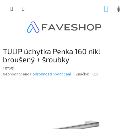
Přejít
NÁKUP
na
obsah
KOŠÍK
TULIP úchytka Penka 160 nikl
broušený + šroubky
157251
Průměrné
Neohodnoceno
Podrobnosti hodnocení
Značka:
TULIP
hodnocení
produktu
je
0,0
z
5
hvězdiček.