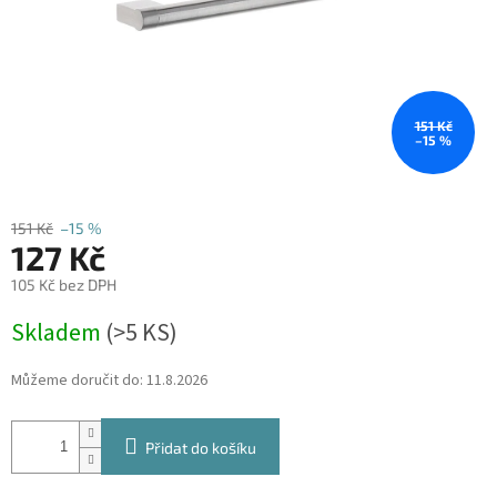
151 Kč
–15 %
151 Kč
–15 %
127 Kč
105 Kč bez DPH
Měrná
Skladem
(
>5 KS
)
cena:
Můžeme doručit do:
11.8.2026
Přidat do košíku