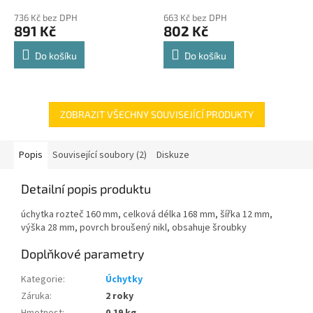
police 8kg
hodnocení
hodnocení
736 Kč bez DPH
663 Kč bez DPH
produktu
produktu
891 Kč
802 Kč
je
je
4,8
4,8
Do košíku
Do košíku
z
z
5
5
hvězdiček.
hvězdiček.
ZOBRAZIT VŠECHNY SOUVISEJÍCÍ PRODUKTY
Popis
Související soubory (2)
Diskuze
Detailní popis produktu
úchytka rozteč 160 mm, celková délka 168 mm, šířka 12 mm,
výška 28 mm, povrch broušený nikl, obsahuje šroubky
Doplňkové parametry
Kategorie
:
Úchytky
Záruka
:
2 roky
Hmotnost
:
0.19 kg