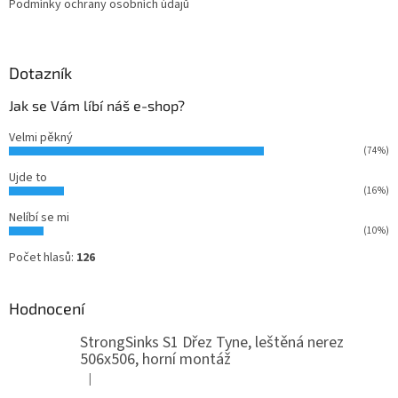
Podmínky ochrany osobních údajů
Dotazník
Jak se Vám líbí náš e-shop?
Velmi pěkný
(74%)
Ujde to
(16%)
Nelíbí se mi
(10%)
Počet hlasů:
126
Hodnocení
StrongSinks S1 Dřez Tyne, leštěná nerez
506x506, horní montáž
|
Hodnocení produktu je 5 z 5 hvězdiček.