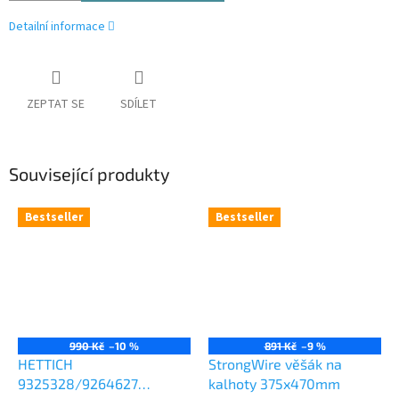
Detailní informace
ZEPTAT SE
SDÍLET
Související produkty
Bestseller
Bestseller
990 Kč
–10 %
891 Kč
–9 %
HETTICH
StrongWire věšák na
9325328/9264627
kalhoty 375x470mm