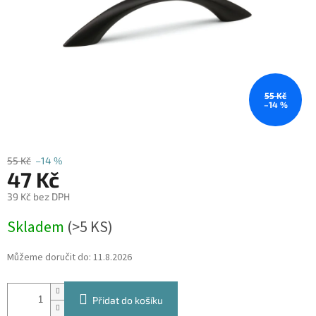
55 Kč
–14 %
55 Kč
–14 %
47 Kč
39 Kč bez DPH
Měrná
Skladem
(
>5 KS
)
cena:
Můžeme doručit do:
11.8.2026
Přidat do košíku