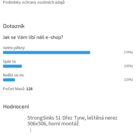
Podmínky ochrany osobních údajů
Dotazník
Jak se Vám líbí náš e-shop?
Velmi pěkný
(74%)
Ujde to
(16%)
Nelíbí se mi
(10%)
Počet hlasů:
126
Hodnocení
StrongSinks S1 Dřez Tyne, leštěná nerez
506x506, horní montáž
|
Hodnocení produktu je 5 z 5 hvězdiček.