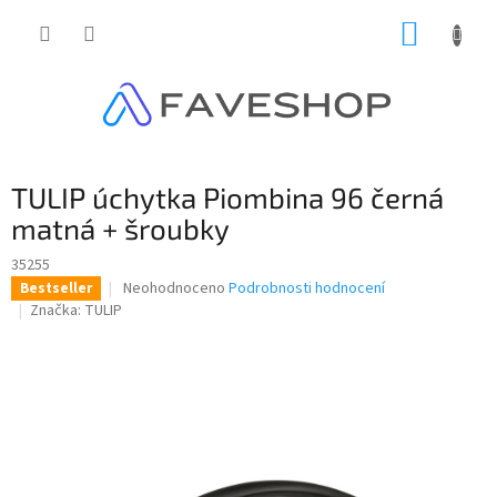
Přejít
NÁKUP
na
obsah
KOŠÍK
TULIP úchytka Piombina 96 černá
matná + šroubky
35255
Průměrné
Neohodnoceno
Podrobnosti hodnocení
Bestseller
hodnocení
Značka:
TULIP
produktu
je
0,0
z
5
hvězdiček.