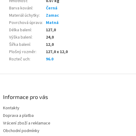
Hmotnost
:
0.07 kg
Barva kování
:
Černá
Materiál úchytky
:
Zamac
Povrchová úprava
:
Matná
Délka balení
:
127,0
Výška balení
:
24,0
Šířka balení
:
12,0
Plošný rozměr
:
127,0 x 12,0
Rozteč uch
:
96.0
Z
á
p
a
Informace pro vás
t
Kontakty
í
Doprava a platba
Vrácení zboží a reklamace
Obchodní podmínky