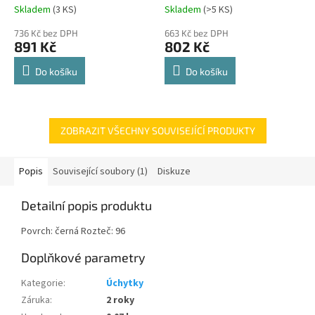
Comfort Spin 360° otočná
Skladem
(
3 KS
)
Skladem
(
>5 KS
)
Průměrné
Průměrné
police 8kg
hodnocení
hodnocení
736 Kč bez DPH
663 Kč bez DPH
produktu
produktu
891 Kč
802 Kč
je
je
4,8
4,8
Do košíku
Do košíku
z
z
5
5
hvězdiček.
hvězdiček.
ZOBRAZIT VŠECHNY SOUVISEJÍCÍ PRODUKTY
Popis
Související soubory (1)
Diskuze
Detailní popis produktu
Povrch: černá Rozteč: 96
Doplňkové parametry
Kategorie
:
Úchytky
Záruka
:
2 roky