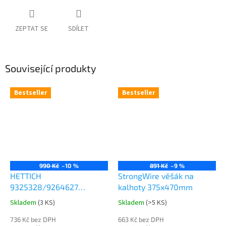
ZEPTAT SE
SDÍLET
Související produkty
Bestseller
Bestseller
990 Kč
–10 %
891 Kč
–9 %
HETTICH
StrongWire věšák na
9325328/9264627
kalhoty 375x470mm
Comfort Spin 360° otočná
Skladem
(
3 KS
)
Skladem
(
>5 KS
)
Průměrné
Průměrné
police 8kg
hodnocení
hodnocení
736 Kč bez DPH
663 Kč bez DPH
produktu
produktu