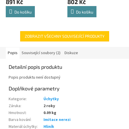
891 Kč
802 Kč
je
je
4,8
4,8
Do košíku
Do košíku
z
z
5
5
hvězdiček.
hvězdiček.
ZOBRAZIT VŠECHNY SOUVISEJÍCÍ PRODUKTY
Popis
Související soubory (2)
Diskuze
Detailní popis produktu
Popis produktu není dostupný
Doplňkové parametry
Kategorie
:
Úchytky
Záruka
:
2 roky
Hmotnost
:
0.09 kg
Barva kování
:
Imitace nerezi
Materiál úchytky
:
Hliník