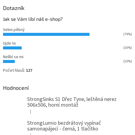
Dotazník
Jak se Vám líbí náš e-shop?
Velmi pěkný
(74%)
Ujde to
(16%)
Nelíbí se mi
(10%)
Počet hlasů:
127
Hodnocení
StrongSinks S1 Dřez Tyne, leštěná nerez
506x506, horní montáž
|
Hodnocení produktu je 5 z 5 hvězdiček.
StrongLumio bezdrátový vypínač
samonapájecí - černá, 1 tlačítko