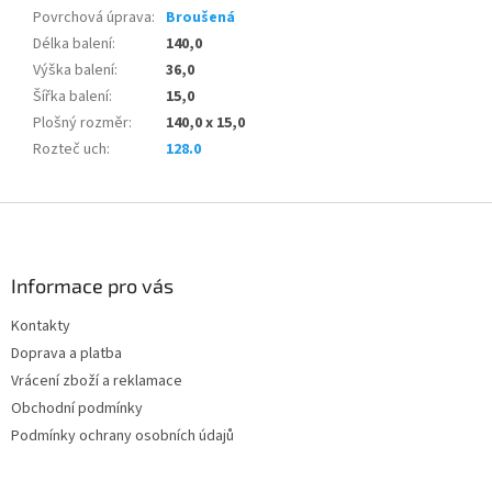
Povrchová úprava
:
Broušená
Délka balení
:
140,0
Výška balení
:
36,0
Šířka balení
:
15,0
Plošný rozměr
:
140,0 x 15,0
Rozteč uch
:
128.0
Z
á
p
a
Informace pro vás
t
Kontakty
í
Doprava a platba
Vrácení zboží a reklamace
Obchodní podmínky
Podmínky ochrany osobních údajů