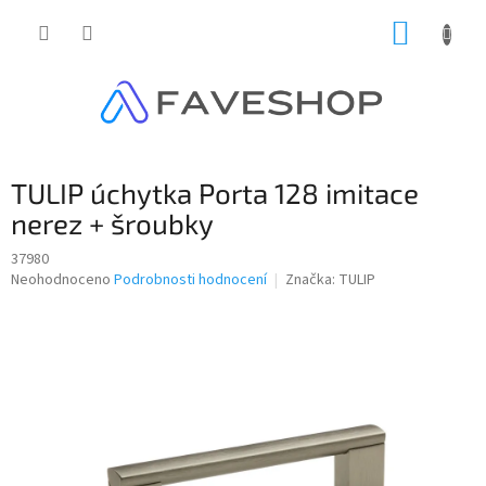
Přejít
NÁKUP
na
obsah
KOŠÍK
TULIP úchytka Porta 128 imitace
nerez + šroubky
37980
Průměrné
Neohodnoceno
Podrobnosti hodnocení
Značka:
TULIP
hodnocení
produktu
je
0,0
z
5
hvězdiček.