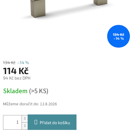
134 Kč
–14 %
134 Kč
–14 %
114 Kč
94 Kč bez DPH
Měrná
Skladem
(
>5 KS
)
cena:
Můžeme doručit do:
12.8.2026
Přidat do košíku