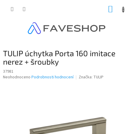
Přejít
NÁKUP
na
obsah
KOŠÍK
TULIP úchytka Porta 160 imitace
nerez + šroubky
37981
Průměrné
Neohodnoceno
Podrobnosti hodnocení
Značka:
TULIP
hodnocení
produktu
je
0,0
z
5
hvězdiček.