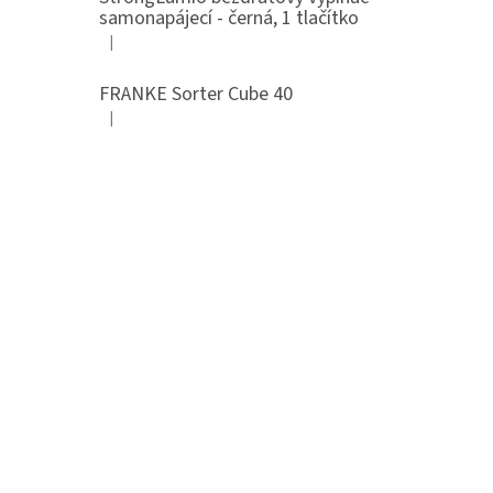
samonapájecí - černá, 1 tlačítko
|
Hodnocení produktu je 4 z 5 hvězdiček.
FRANKE Sorter Cube 40
|
Hodnocení produktu je 3 z 5 hvězdiček.