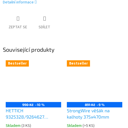
Detailní informace
ZEPTAT SE
SDÍLET
Související produkty
Bestseller
Bestseller
990 Kč
–10 %
891 Kč
–9 %
HETTICH
StrongWire věšák na
9325328/9264627
kalhoty 375x470mm
Comfort Spin 360° otočná
Skladem
(
3 KS
)
Skladem
(
>5 KS
)
Průměrné
Průměrné