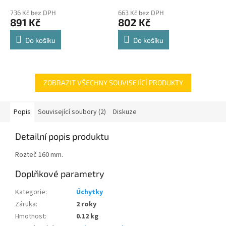
police 8kg
hodnocení
hodnocení
736 Kč bez DPH
663 Kč bez DPH
produktu
produktu
891 Kč
802 Kč
je
je
4,8
4,8
Do košíku
Do košíku
z
z
5
5
hvězdiček.
hvězdiček.
ZOBRAZIT VŠECHNY SOUVISEJÍCÍ PRODUKTY
Popis
Související soubory (2)
Diskuze
Detailní popis produktu
Rozteč 160 mm.
Doplňkové parametry
Kategorie
:
Úchytky
Záruka
:
2 roky
Hmotnost
:
0.12 kg