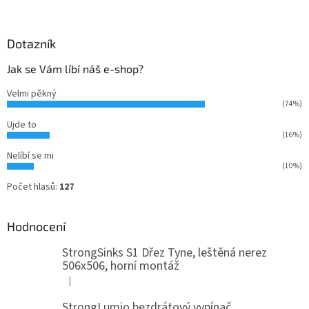
Dotazník
Jak se Vám líbí náš e-shop?
Velmi pěkný
(74%)
Ujde to
(16%)
Nelíbí se mi
(10%)
Počet hlasů:
127
Hodnocení
StrongSinks S1 Dřez Tyne, leštěná nerez
506x506, horní montáž
|
Hodnocení produktu je 5 z 5 hvězdiček.
StrongLumio bezdrátový vypínač