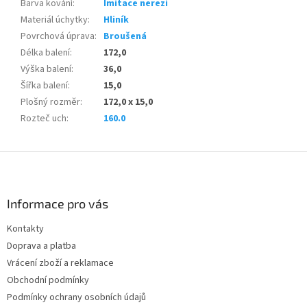
Barva kování
:
Imitace nerezi
Materiál úchytky
:
Hliník
Povrchová úprava
:
Broušená
Délka balení
:
172,0
Výška balení
:
36,0
Šířka balení
:
15,0
Plošný rozměr
:
172,0 x 15,0
Rozteč uch
:
160.0
Z
á
p
a
Informace pro vás
t
Kontakty
í
Doprava a platba
Vrácení zboží a reklamace
Obchodní podmínky
Podmínky ochrany osobních údajů