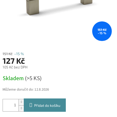
151 Kč
–15 %
151 Kč
–15 %
127 Kč
105 Kč bez DPH
Měrná
Skladem
(
>5 KS
)
cena:
Můžeme doručit do:
12.8.2026
Přidat do košíku