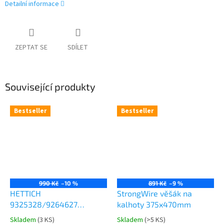
Detailní informace
ZEPTAT SE
SDÍLET
Související produkty
Bestseller
Bestseller
990 Kč
–10 %
891 Kč
–9 %
HETTICH
StrongWire věšák na
9325328/9264627
kalhoty 375x470mm
Comfort Spin 360° otočná
Skladem
(
3 KS
)
Skladem
(
>5 KS
)
Průměrné
Průměrné