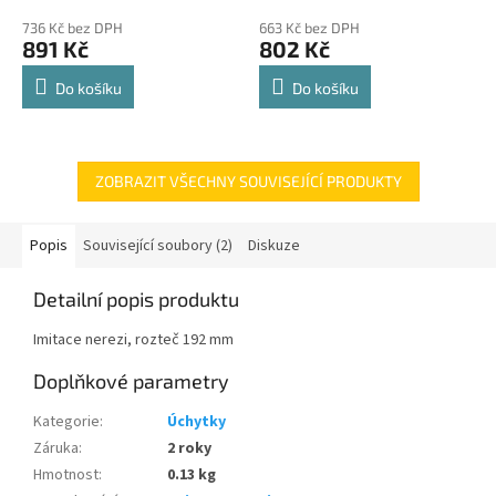
police 8kg
hodnocení
hodnocení
736 Kč bez DPH
663 Kč bez DPH
produktu
produktu
891 Kč
802 Kč
je
je
4,8
4,8
Do košíku
Do košíku
z
z
5
5
hvězdiček.
hvězdiček.
ZOBRAZIT VŠECHNY SOUVISEJÍCÍ PRODUKTY
Popis
Související soubory (2)
Diskuze
Detailní popis produktu
Imitace nerezi, rozteč 192 mm
Doplňkové parametry
Kategorie
:
Úchytky
Záruka
:
2 roky
Hmotnost
:
0.13 kg