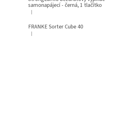
samonapájecí - černá, 1 tlačítko
|
Hodnocení produktu je 4 z 5 hvězdiček.
FRANKE Sorter Cube 40
|
Hodnocení produktu je 3 z 5 hvězdiček.