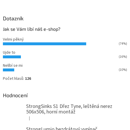
Dotazník
Jak se Vám líbí náš e-shop?
Velmi pěkný
(74%)
Ujde to
(16%)
Nelíbí se mi
(10%)
Počet hlasů:
126
Hodnocení
StrongSinks S1 Dřez Tyne, leštěná nerez
506x506, horní montáž
|
Hodnocení produktu je 5 z 5 hvězdiček.
StrongLumio bezdrátový vypínač