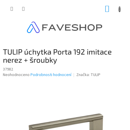
Přejít
NÁKUP
na
obsah
KOŠÍK
TULIP úchytka Porta 192 imitace
nerez + šroubky
37982
Průměrné
Neohodnoceno
Podrobnosti hodnocení
Značka:
TULIP
hodnocení
produktu
je
0,0
z
5
hvězdiček.