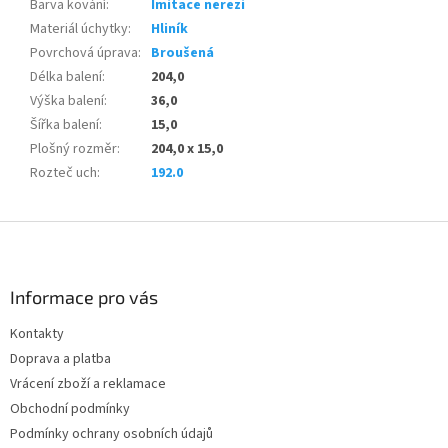
Barva kování
:
Imitace nerezi
Materiál úchytky
:
Hliník
Povrchová úprava
:
Broušená
Délka balení
:
204,0
Výška balení
:
36,0
Šířka balení
:
15,0
Plošný rozměr
:
204,0 x 15,0
Rozteč uch
:
192.0
Z
á
p
a
Informace pro vás
t
Kontakty
í
Doprava a platba
Vrácení zboží a reklamace
Obchodní podmínky
Podmínky ochrany osobních údajů