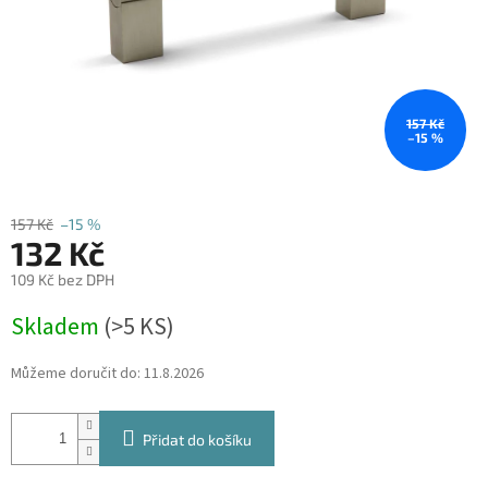
157 Kč
–15 %
157 Kč
–15 %
132 Kč
109 Kč bez DPH
Měrná
Skladem
(
>5 KS
)
cena:
Můžeme doručit do:
11.8.2026
Přidat do košíku