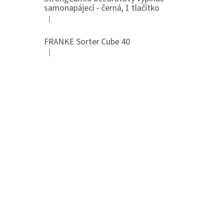
samonapájecí - černá, 1 tlačítko
|
Hodnocení produktu je 4 z 5 hvězdiček.
FRANKE Sorter Cube 40
|
Hodnocení produktu je 3 z 5 hvězdiček.