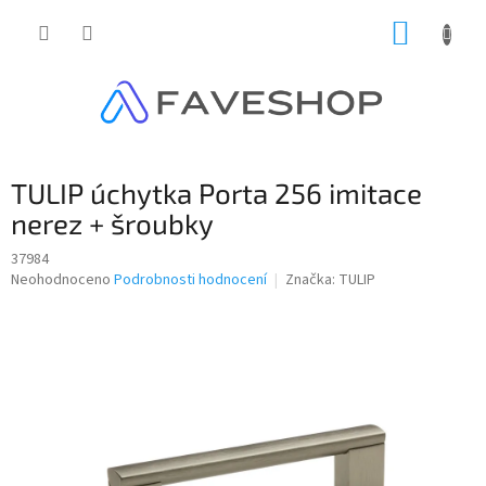
Přejít
NÁKUP
na
obsah
KOŠÍK
TULIP úchytka Porta 256 imitace
nerez + šroubky
37984
Průměrné
Neohodnoceno
Podrobnosti hodnocení
Značka:
TULIP
hodnocení
produktu
je
0,0
z
5
hvězdiček.