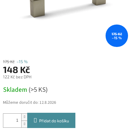
175 Kč
–15 %
175 Kč
–15 %
148 Kč
122 Kč bez DPH
Měrná
Skladem
(
>5 KS
)
cena:
Můžeme doručit do:
12.8.2026
Přidat do košíku