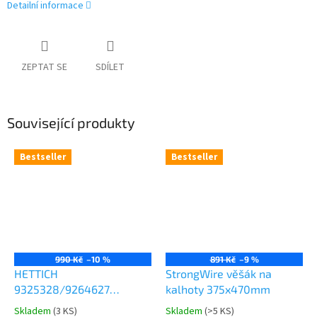
Detailní informace
ZEPTAT SE
SDÍLET
Související produkty
Bestseller
Bestseller
990 Kč
–10 %
891 Kč
–9 %
HETTICH
StrongWire věšák na
9325328/9264627
kalhoty 375x470mm
Comfort Spin 360° otočná
Skladem
(
3 KS
)
Skladem
(
>5 KS
)
Průměrné
Průměrné