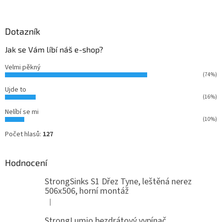
Dotazník
Jak se Vám líbí náš e-shop?
Velmi pěkný
(74%)
Ujde to
(16%)
Nelíbí se mi
(10%)
Počet hlasů:
127
Hodnocení
StrongSinks S1 Dřez Tyne, leštěná nerez
506x506, horní montáž
|
Hodnocení produktu je 5 z 5 hvězdiček.
StrongLumio bezdrátový vypínač