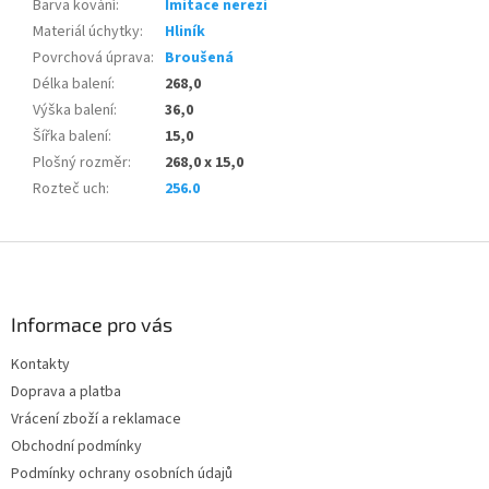
Barva kování
:
Imitace nerezi
Materiál úchytky
:
Hliník
Povrchová úprava
:
Broušená
Délka balení
:
268,0
Výška balení
:
36,0
Šířka balení
:
15,0
Plošný rozměr
:
268,0 x 15,0
Rozteč uch
:
256.0
Z
á
p
a
Informace pro vás
t
Kontakty
í
Doprava a platba
Vrácení zboží a reklamace
Obchodní podmínky
Podmínky ochrany osobních údajů