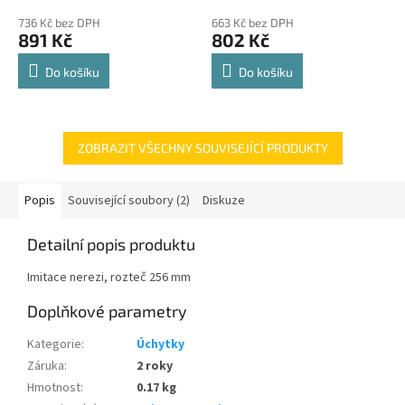
police 8kg
hodnocení
hodnocení
736 Kč bez DPH
663 Kč bez DPH
produktu
produktu
891 Kč
802 Kč
je
je
4,8
4,8
Do košíku
Do košíku
z
z
5
5
hvězdiček.
hvězdiček.
ZOBRAZIT VŠECHNY SOUVISEJÍCÍ PRODUKTY
Popis
Související soubory (2)
Diskuze
Detailní popis produktu
Imitace nerezi, rozteč 256 mm
Doplňkové parametry
Kategorie
:
Úchytky
Záruka
:
2 roky
Hmotnost
:
0.17 kg