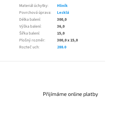
Materiál úchytky
:
Hliník
Povrchová úprava
:
Lesklá
Délka balení
:
300,0
Výška balení
:
36,0
Šířka balení
:
15,0
Plošný rozměr
:
300,0 x 15,0
Rozteč uch
:
288.0
Přijímáme online platby