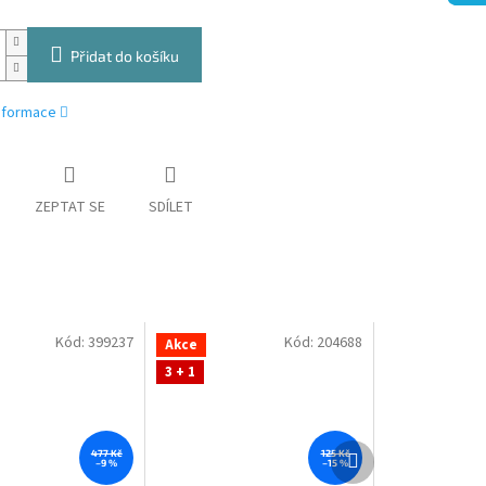
Přidat do košíku
informace
ZEPTAT SE
SDÍLET
Kód:
399237
Kód:
204688
Akce
3 + 1
Další
477 Kč
125 Kč
–9 %
–15 %
produkt