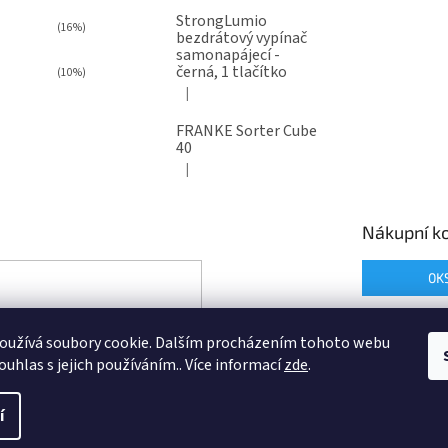
StrongLumio
(16%)
bezdrátový vypínač
samonapájecí -
černá, 1 tlačítko
(10%)
|
Hodnocení produktu je 4 z 5 hvězdiček.
FRANKE Sorter Cube
40
|
Hodnocení produktu je 3 z 5 hvězdiček.
Nákupní ko
0
K
oužívá soubory cookie. Dalším procházením tohoto webu
ouhlas s jejich používáním.. Více informací
zde
.
í