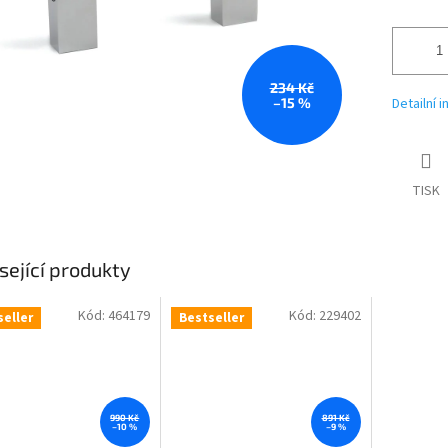
234 Kč
–15 %
Detailní 
TISK
sející produkty
Kód:
464179
Kód:
229402
seller
Bestseller
990 Kč
891 Kč
–10 %
–9 %