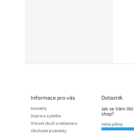
Z
á
p
a
t
Informace pro vás
Dotazník
í
Kontakty
Jak se Vám líbí
shop?
Doprava a platba
Vrácení zboží a reklamace
Velmi pěkný
Obchodní podmínky