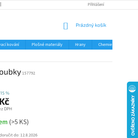
OBCHODNÍ PODMÍNKY
PODMÍNKY OCHRANY OSOBNÍCH ÚDAJŮ
Přihlášení
NÁKUPNÍ
Prázdný košík
KOŠÍK
ací kování
Plošné materiály
Hrany
Chemie • doplňky
roubky
157792
–15 %
 Kč
ez DPH
dem
(
>5 KS
)
oručit do:
12.8.2026