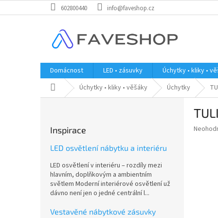
Přejít
602800440
info@faveshop.cz
na
obsah
Domácnost
LED • zásuvky
Úchytky • kliky • v
Domů
Úchytky • kliky • věšáky
Úchytky
TU
P
TULI
o
s
Průměr
Neohod
Inspirace
t
hodnoce
r
produkt
LED osvětlení nábytku a interiéru
a
je
LED osvětlení v interiéru – rozdíly mezi
0,0
n
hlavním, doplňkovým a ambientním
z
n
světlem Moderní interiérové osvětlení už
5
í
dávno není jen o jedné centrální l...
hvězdič
p
a
Vestavěné nábytkové zásuvky