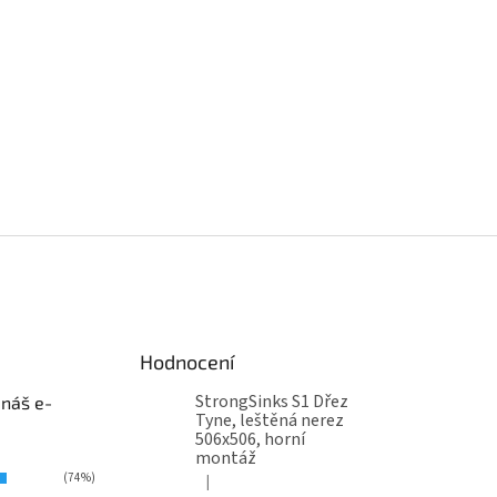
Hodnocení
StrongSinks S1 Dřez
 náš e-
Tyne, leštěná nerez
506x506, horní
montáž
(74%)
|
Hodnocení produktu je 5 z 5 hvězdiček.