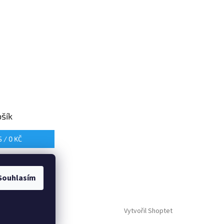
šík
S /
0 KČ
Souhlasím
Vytvořil Shoptet