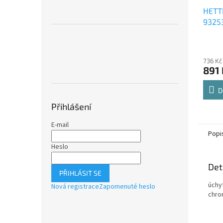
HETT
9325
Comfo
Průmě
polic
hodno
736 Kč
produ
891 
je
4,8
z
D
5
Přihlášení
hvězdi
E-mail
Popi
Heslo
Det
PŘIHLÁSIT SE
úchy
Nová registrace
Zapomenuté heslo
chro