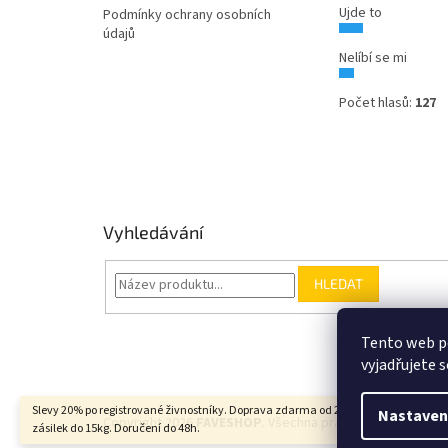
Ujde to
Podmínky ochrany osobních
údajů
Nelíbí se mi
Počet hlasů:
127
Vyhledávání
HLEDAT
Tento web p
vyjadřujete s
Slevy 20% po registrované živnostníky. Doprava zdarma od 2000Kč u balíkových
Nastaven
Copyright 2026
FAVESHOP
. Všechna práva vyhrazena.
zásilek do 15kg. Doručení do 48h.