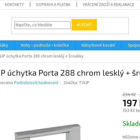
KONTAKTY
DOPRAVA A PLATBA
VRÁCENÍ ZBOŽÍ A REKLAMACE
HLEDAT
ěšáky
Nohy • podnože • kolečka
Nábytkové kování
Spojov
LIP úchytka Porta 288 chrom lesklý + šroubky
P úchytka Porta 288 chrom lesklý + š
né
noceno
Podrobnosti hodnocení
Značka:
TULIP
ní
u
234 Kč
197
163 Kč b
Měrná
Skla
ek.
cena:
Můžeme d