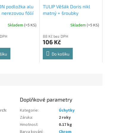
N podložka alu
TULIP Věšák Doris nikl
 nerezovou fólií
matný + šroubky
Skladem
(
>5 KS
)
Skladem
(
>5 KS
)
Průměrné
hodnocení
 DPH
88 Kč bez DPH
produktu
106 Kč
je
5,0
z
šíku
Do košíku
5
hvězdiček.
Doplňkové parametry
rch:
Kategorie
:
Úchytky
Záruka
:
2 roky
Hmotnost
:
0.17 kg
Barva kování
:
Chrom