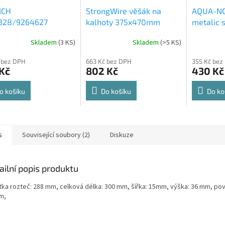
ICH
StrongWire věšák na
AQUA-NO
328/9264627
kalhoty 375x470mm
metalic s
rt Spin 360° otočná
564x500
Skladem
(
3 KS
)
Skladem
(
>5 KS
)
rné
Průměrné
Průměrné
e 8kg
cení
hodnocení
hodnocení
 bez DPH
663 Kč bez DPH
355 Kč bez
ktu
produktu
produktu
Kč
802 Kč
430 Kč
je
je
4,8
4,6
z
z
o košíku
Do košíku
Do ko
5
5
ček.
hvězdiček.
hvězdiček.
s
Související soubory (2)
Diskuze
ailní popis produktu
tka rozteč: 288 mm, celková délka: 300 mm, šířka: 15mm, výška: 36 mm, pov
m,