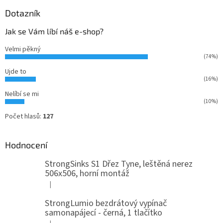
Dotazník
Jak se Vám líbí náš e-shop?
Velmi pěkný
(74%)
Ujde to
(16%)
Nelíbí se mi
(10%)
Počet hlasů:
127
Hodnocení
StrongSinks S1 Dřez Tyne, leštěná nerez
506x506, horní montáž
|
Hodnocení produktu je 5 z 5 hvězdiček.
StrongLumio bezdrátový vypínač
samonapájecí - černá, 1 tlačítko