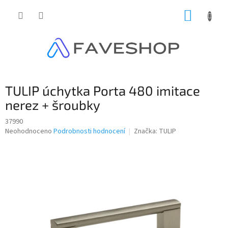
Přejít
NÁKUP
na
obsah
KOŠÍK
TULIP úchytka Porta 480 imitace
nerez + šroubky
37990
Průměrné
Neohodnoceno
Podrobnosti hodnocení
Značka:
TULIP
hodnocení
produktu
je
0,0
z
5
hvězdiček.