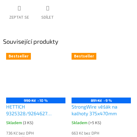
ZEPTAT SE
SDÍLET
Související produkty
Bestseller
Bestseller
990 Kč
–10 %
891 Kč
–9 %
HETTICH
StrongWire věšák na
9325328/9264627
kalhoty 375x470mm
Comfort Spin 360° otočná
Skladem
(
3 KS
)
Skladem
(
>5 KS
)
Průměrné
Průměrné
police 8kg
hodnocení
hodnocení
736 Kč bez DPH
663 Kč bez DPH
produktu
produktu