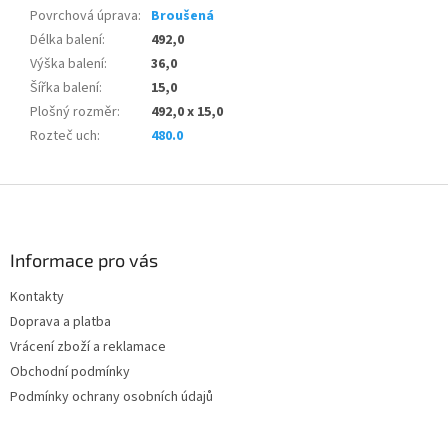
Povrchová úprava
:
Broušená
Délka balení
:
492,0
Výška balení
:
36,0
Šířka balení
:
15,0
Plošný rozměr
:
492,0 x 15,0
Rozteč uch
:
480.0
Z
á
p
a
Informace pro vás
t
Kontakty
í
Doprava a platba
Vrácení zboží a reklamace
Obchodní podmínky
Podmínky ochrany osobních údajů