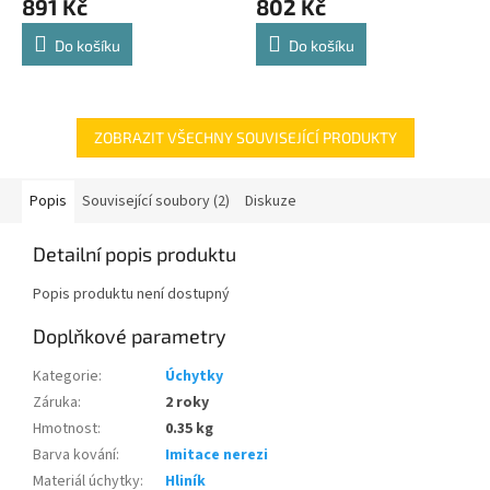
891 Kč
802 Kč
je
je
4,8
4,8
Do košíku
Do košíku
z
z
5
5
hvězdiček.
hvězdiček.
ZOBRAZIT VŠECHNY SOUVISEJÍCÍ PRODUKTY
Popis
Související soubory (2)
Diskuze
Detailní popis produktu
Popis produktu není dostupný
Doplňkové parametry
Kategorie
:
Úchytky
Záruka
:
2 roky
Hmotnost
:
0.35 kg
Barva kování
:
Imitace nerezi
Materiál úchytky
:
Hliník