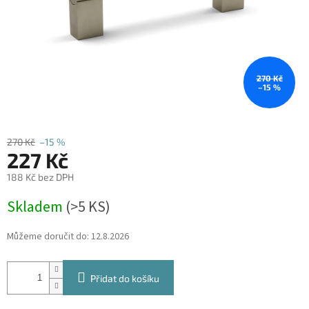
270 Kč
–15 %
270 Kč
–15 %
227 Kč
188 Kč bez DPH
Měrná
Skladem
(
>5 KS
)
cena:
Můžeme doručit do:
12.8.2026
Přidat do košíku