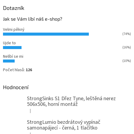
Dotazník
Jak se Vám líbí náš e-shop?
Velmi pěkný
(74%)
Ujde to
(16%)
Nelíbí se mi
(10%)
Počet hlasů:
126
Hodnocení
StrongSinks S1 Dřez Tyne, leštěná nerez
506x506, horní montáž
|
Hodnocení produktu je 5 z 5 hvězdiček.
StrongLumio bezdrátový vypínač
samonapájecí - černá, 1 tlačítko