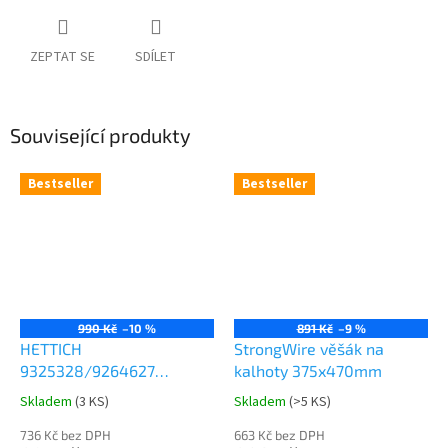
ZEPTAT SE
SDÍLET
Související produkty
Bestseller
Bestseller
990 Kč
–10 %
891 Kč
–9 %
HETTICH
StrongWire věšák na
9325328/9264627
kalhoty 375x470mm
Comfort Spin 360° otočná
Skladem
(
3 KS
)
Skladem
(
>5 KS
)
Průměrné
Průměrné
police 8kg
hodnocení
hodnocení
736 Kč bez DPH
663 Kč bez DPH
produktu
produktu