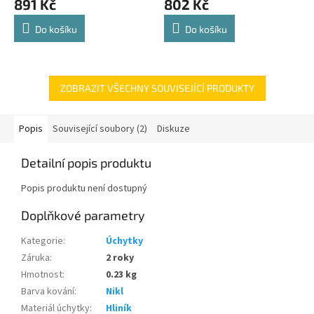
891 Kč
802 Kč
je
je
4,8
4,8
Do košíku
Do košíku
z
z
5
5
hvězdiček.
hvězdiček.
ZOBRAZIT VŠECHNY SOUVISEJÍCÍ PRODUKTY
Popis
Související soubory (2)
Diskuze
Detailní popis produktu
Popis produktu není dostupný
Doplňkové parametry
Kategorie
:
Úchytky
Záruka
:
2 roky
Hmotnost
:
0.23 kg
Barva kování
:
Nikl
Materiál úchytky
:
Hliník