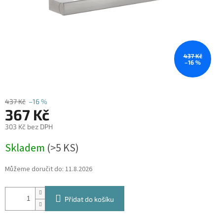
437 Kč
–16 %
437 Kč
–16 %
367 Kč
303 Kč bez DPH
Měrná
Skladem
(
>5 KS
)
cena:
Můžeme doručit do:
11.8.2026
Přidat do košíku