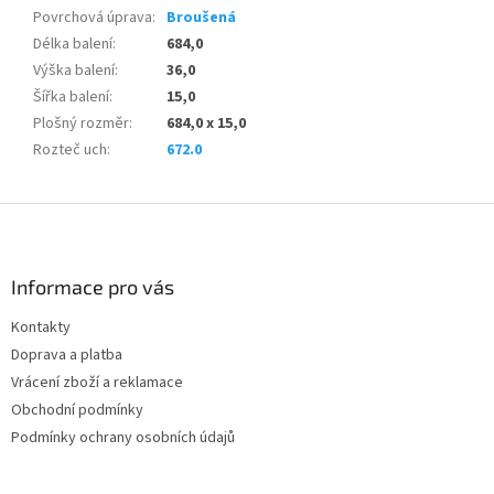
Povrchová úprava
:
Broušená
Délka balení
:
684,0
Výška balení
:
36,0
Šířka balení
:
15,0
Plošný rozměr
:
684,0 x 15,0
Rozteč uch
:
672.0
Z
á
p
a
Informace pro vás
t
Kontakty
í
Doprava a platba
Vrácení zboží a reklamace
Obchodní podmínky
Podmínky ochrany osobních údajů