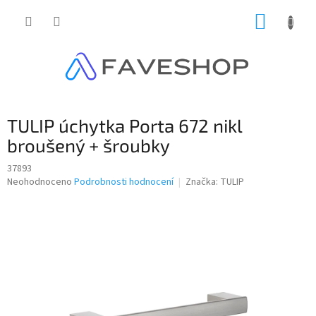
Přejít
NÁKUP
na
obsah
KOŠÍK
TULIP úchytka Porta 672 nikl
broušený + šroubky
37893
Průměrné
Neohodnoceno
Podrobnosti hodnocení
Značka:
TULIP
hodnocení
produktu
je
0,0
z
5
hvězdiček.