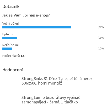
Dotazník
Jak se Vám líbí náš e-shop?
Velmi pěkný
(74%)
Ujde to
(16%)
Nelíbí se mi
(10%)
Počet hlasů:
127
Hodnocení
StrongSinks S1 Dřez Tyne, leštěná nerez
506x506, horní montáž
|
Hodnocení produktu je 5 z 5 hvězdiček.
StrongLumio bezdrátový vypínač
samonapájecí - černá, 1 tlačítko