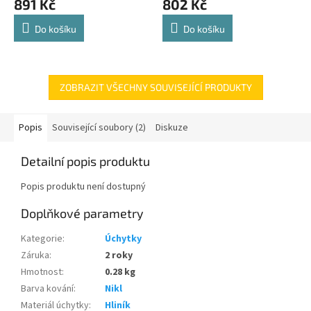
891 Kč
802 Kč
je
je
4,8
4,8
Do košíku
Do košíku
z
z
5
5
hvězdiček.
hvězdiček.
ZOBRAZIT VŠECHNY SOUVISEJÍCÍ PRODUKTY
Popis
Související soubory (2)
Diskuze
Detailní popis produktu
Popis produktu není dostupný
Doplňkové parametry
Kategorie
:
Úchytky
Záruka
:
2 roky
Hmotnost
:
0.28 kg
Barva kování
:
Nikl
Materiál úchytky
:
Hliník