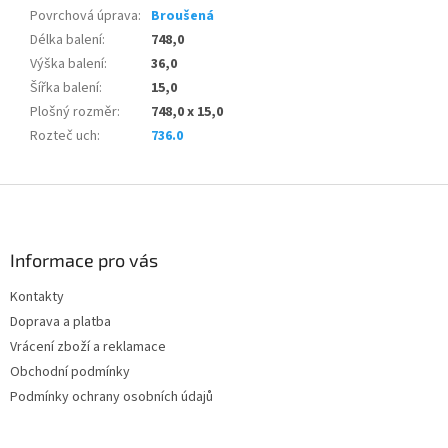
Povrchová úprava
:
Broušená
Délka balení
:
748,0
Výška balení
:
36,0
Šířka balení
:
15,0
Plošný rozměr
:
748,0 x 15,0
Rozteč uch
:
736.0
Z
á
p
a
Informace pro vás
t
Kontakty
í
Doprava a platba
Vrácení zboží a reklamace
Obchodní podmínky
Podmínky ochrany osobních údajů