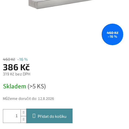
460 Kč
–16 %
460 Kč
–16 %
386 Kč
319 Kč bez DPH
Měrná
Skladem
(
>5 KS
)
cena:
Můžeme doručit do:
12.8.2026
Přidat do košíku