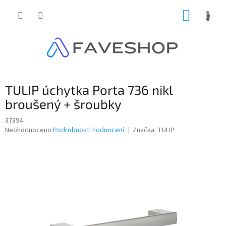
Přejít
NÁKUP
na
obsah
KOŠÍK
TULIP úchytka Porta 736 nikl
broušený + šroubky
37894
Průměrné
Neohodnoceno
Podrobnosti hodnocení
Značka:
TULIP
hodnocení
produktu
je
0,0
z
5
hvězdiček.