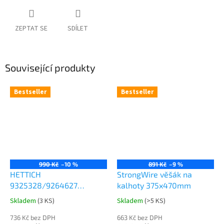
ZEPTAT SE
SDÍLET
Související produkty
Bestseller
Bestseller
990 Kč
–10 %
891 Kč
–9 %
HETTICH
StrongWire věšák na
9325328/9264627
kalhoty 375x470mm
Comfort Spin 360° otočná
Skladem
(
3 KS
)
Skladem
(
>5 KS
)
Průměrné
Průměrné
police 8kg
hodnocení
hodnocení
736 Kč bez DPH
663 Kč bez DPH
produktu
produktu