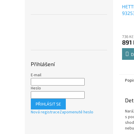
HETT
9325
Comfo
Průmě
polic
hodno
736 Kč
produ
891 
je
4,8
z
D
5
Přihlášení
hvězdi
E-mail
Popi
Heslo
Det
PŘIHLÁSIT SE
Nará
Nová registrace
Zapomenuté heslo
s po
shod
nebu