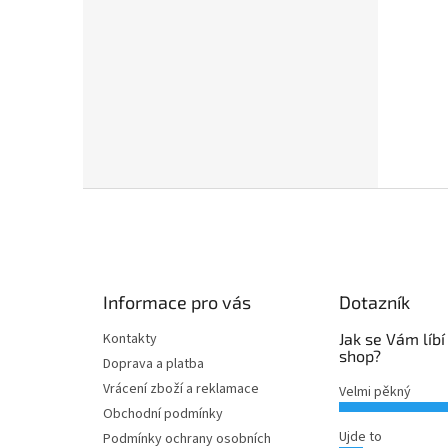
Z
á
p
a
t
Informace pro vás
Dotazník
í
Kontakty
Jak se Vám líbí
shop?
Doprava a platba
Vrácení zboží a reklamace
Velmi pěkný
Obchodní podmínky
Ujde to
Podmínky ochrany osobních