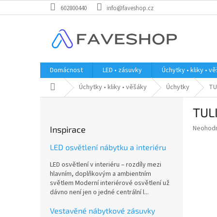
Přejít
602800440
info@faveshop.cz
na
obsah
Domácnost
LED • zásuvky
Úchytky • kliky • v
Domů
Úchytky • kliky • věšáky
Úchytky
TU
P
TULI
o
s
Průměr
Neohod
Inspirace
t
hodnoce
r
produkt
LED osvětlení nábytku a interiéru
a
je
LED osvětlení v interiéru – rozdíly mezi
0,0
n
hlavním, doplňkovým a ambientním
z
n
světlem Moderní interiérové osvětlení už
5
í
dávno není jen o jedné centrální l...
hvězdič
p
a
Vestavěné nábytkové zásuvky