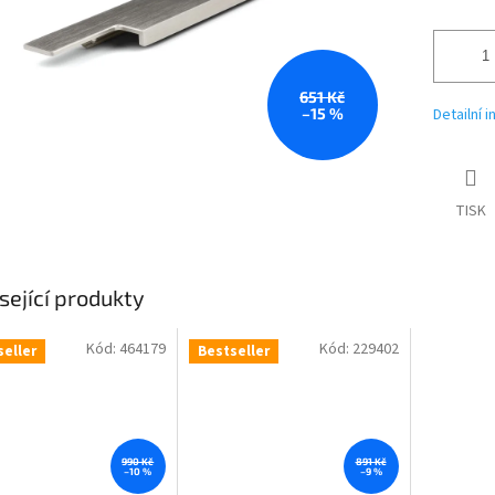
651 Kč
–15 %
Detailní 
TISK
sející produkty
Kód:
464179
Kód:
229402
seller
Bestseller
990 Kč
891 Kč
–10 %
–9 %