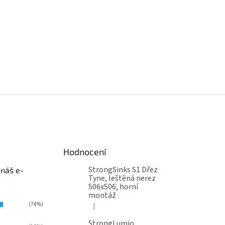
Hodnocení
StrongSinks S1 Dřez
 náš e-
Tyne, leštěná nerez
506x506, horní
montáž
(74%)
|
Hodnocení produktu je 5 z 5 hvězdiček.
StrongLumio