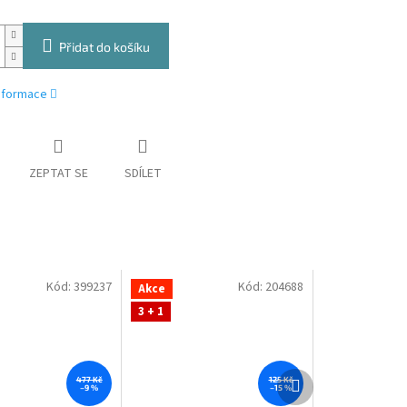
Přidat do košíku
informace
ZEPTAT SE
SDÍLET
Kód:
399237
Kód:
204688
Akce
3 + 1
Další
477 Kč
125 Kč
–9 %
–15 %
produkt