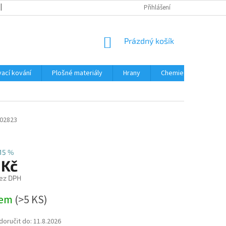
OBCHODNÍ PODMÍNKY
PODMÍNKY OCHRANY OSOBNÍCH ÚDAJŮ
Přihlášení
NÁKUPNÍ
Prázdný košík
KOŠÍK
ací kování
Plošné materiály
Hrany
Chemie • doplňky
02823
15 %
 Kč
ez DPH
dem
(
>5 KS
)
oručit do:
11.8.2026