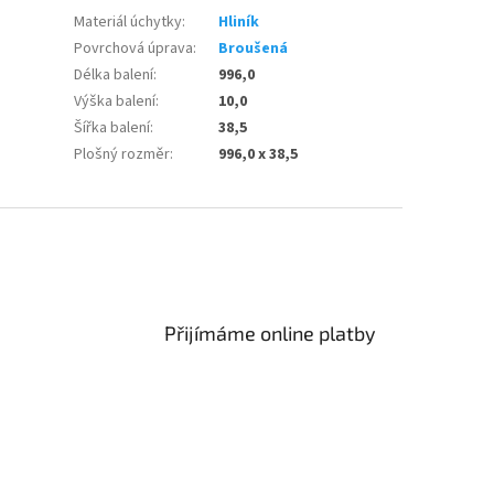
Materiál úchytky
:
Hliník
Povrchová úprava
:
Broušená
Délka balení
:
996,0
Výška balení
:
10,0
Šířka balení
:
38,5
Plošný rozměr
:
996,0 x 38,5
Přijímáme online platby