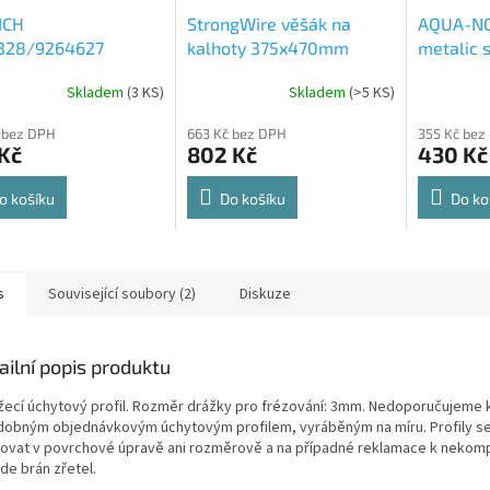
ICH
StrongWire věšák na
AQUA-NO
328/9264627
kalhoty 375x470mm
metalic s
rt Spin 360° otočná
564x500
Skladem
(
3 KS
)
Skladem
(
>5 KS
)
rné
Průměrné
Průměrné
e 8kg
cení
hodnocení
hodnocení
 bez DPH
663 Kč bez DPH
355 Kč bez
ktu
produktu
produktu
Kč
802 Kč
430 Kč
je
je
4,8
4,6
z
z
o košíku
Do košíku
Do ko
5
5
ček.
hvězdiček.
hvězdiček.
s
Související soubory (2)
Diskuze
ailní popis produktu
žecí úchytový profil. Rozměr drážky pro frézování: 3mm. Nedoporučujeme
dobným objednávkovým úchytovým profilem, vyráběným na míru. Profily s
ovat v povrchové úpravě ani rozměrově a na případné reklamace k nekompa
de brán zřetel.