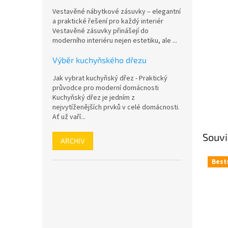
n
Vestavěné nábytkové zásuvky – elegantní
e
a praktické řešení pro každý interiér
l
Vestavěné zásuvky přinášejí do
moderního interiéru nejen estetiku, ale ...
Výběr kuchyňského dřezu
Jak vybrat kuchyňský dřez - Praktický
průvodce pro moderní domácnosti
Kuchyňský dřez je jedním z
nejvytíženějších prvků v celé domácnosti.
Ať už vaří...
Souvi
ARCHIV
Best