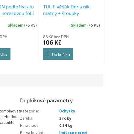
N podložka alu
TULIP Věšák Doris nikl
 nerezovou fólií
matný + šroubky
Skladem
(
>5 KS
)
Skladem
(
>5 KS
)
Průměrné
hodnocení
 DPH
88 Kč bez DPH
produktu
106 Kč
je
5,0
z
šíku
Do košíku
5
hvězdiček.
Doplňkové parametry
 kombinovat
Kategorie
:
Úchytky
e nebudou
Záruka
:
2 roky
tibilitě
Hmotnost
:
0.34 kg
Barva kování
:
Imitace nerezi