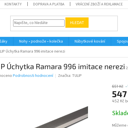
KONTAKTY
DOPRAVA A PLATBA
VRÁCENÍ ZBOŽÍ A REKLAMACE
HLEDAT
ěšáky
Nohy • podnože • kolečka
Nábytkové kování
Spojov
LIP Úchytka Ramara 996 imitace nerezi
P Úchytka Ramara 996 imitace nerezi
2
né
noceno
Podrobnosti hodnocení
Značka:
TULIP
ní
u
651 Kč
–
547
452 Kč b
Měrná
Skla
ek.
cena:
Můžeme d