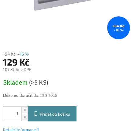
154 Kč
–16 %
154 Kč
–16 %
129 Kč
107 Kč bez DPH
Měrná
Skladem
(
>5 KS
)
cena:
Můžeme doručit do:
12.8.2026
Přidat do košíku
Detailní informace