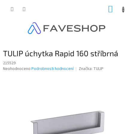
Přejít
NÁKUP
na
obsah
KOŠÍK
TULIP úchytka Rapid 160 stříbrná
215529
Průměrné
Neohodnoceno
Podrobnosti hodnocení
Značka:
TULIP
hodnocení
produktu
je
0,0
z
5
hvězdiček.