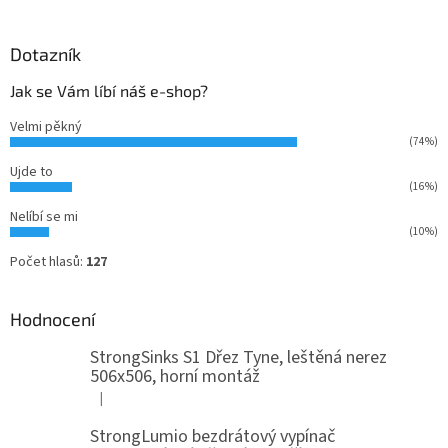
Dotazník
Jak se Vám líbí náš e-shop?
Velmi pěkný
(74%)
Ujde to
(16%)
Nelíbí se mi
(10%)
Počet hlasů:
127
Hodnocení
StrongSinks S1 Dřez Tyne, leštěná nerez
506x506, horní montáž
|
Hodnocení produktu je 5 z 5 hvězdiček.
StrongLumio bezdrátový vypínač