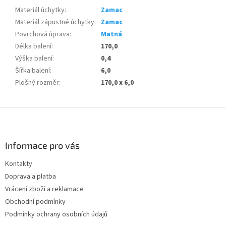
Materiál úchytky
:
Zamac
Materiál zápustné úchytky
:
Zamac
Povrchová úprava
:
Matná
Délka balení
:
170,0
Výška balení
:
0,4
Šířka balení
:
6,0
Plošný rozměr
:
170,0 x 6,0
Z
á
p
a
Informace pro vás
t
Kontakty
í
Doprava a platba
Vrácení zboží a reklamace
Obchodní podmínky
Podmínky ochrany osobních údajů