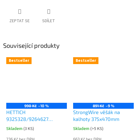
ZEPTAT SE
SDÍLET
Související produkty
Bestseller
Bestseller
990 Kč
–10 %
891 Kč
–9 %
HETTICH
StrongWire věšák na
9325328/9264627
kalhoty 375x470mm
Comfort Spin 360° otočná
Skladem
(
3 KS
)
Skladem
(
>5 KS
)
Průměrné
Průměrné
police 8kg
hodnocení
hodnocení
736 Kč bez DPH
663 Kč bez DPH